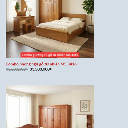
Combo phòng ngủ gỗ tự nhiên MS 3416
Giá
Giá
43,500,000
₫
33,500,000
₫
gốc
hiện
là:
tại
43,500,000₫.
là:
33,500,000₫.