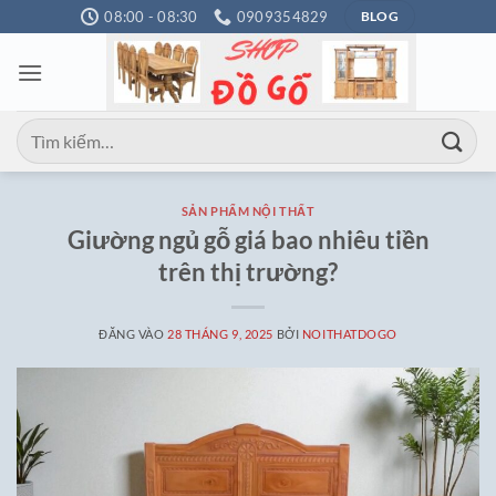
Bỏ
08:00 - 08:30
0909354829
BLOG
qua
nội
dung
Tìm
kiếm:
SẢN PHẨM NỘI THẤT
Giường ngủ gỗ giá bao nhiêu tiền
trên thị trường?
ĐĂNG VÀO
28 THÁNG 9, 2025
BỞI
NOITHATDOGO