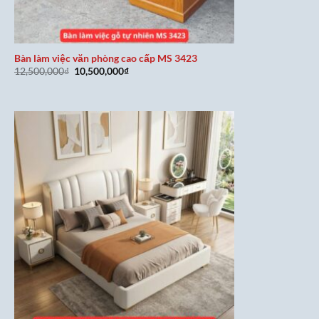
Bàn làm việc văn phòng cao cấp MS 3423
Giá
Giá
12,500,000
₫
10,500,000
₫
gốc
hiện
là:
tại
12,500,000₫.
là:
10,500,000₫.