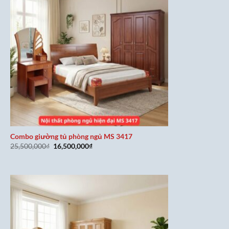
Combo giường tủ phòng ngủ MS 3417
Giá
Giá
25,500,000
₫
16,500,000
₫
gốc
hiện
là:
tại
25,500,000₫.
là:
16,500,000₫.