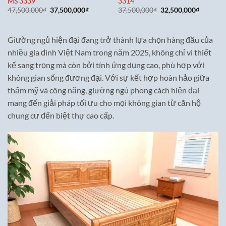
MS 3339
3314
Giá
Giá
Giá
Giá
47,500,000
₫
37,500,000
₫
37,500,000
₫
32,500,000
₫
gốc
hiện
gốc
hiện
là:
tại
là:
tại
47,500,000₫.
là:
37,500,000₫.
là:
37,500,000₫.
32,500,0
Giường ngủ hiện đại đang trở thành lựa chọn hàng đầu của
nhiều gia đình Việt Nam trong năm 2025, không chỉ vì thiết
kế sang trọng mà còn bởi tính ứng dụng cao, phù hợp với
không gian sống đương đại. Với sự kết hợp hoàn hảo giữa
thẩm mỹ và công năng, giường ngủ phong cách hiện đại
mang đến giải pháp tối ưu cho mọi không gian từ căn hộ
chung cư đến biệt thự cao cấp.