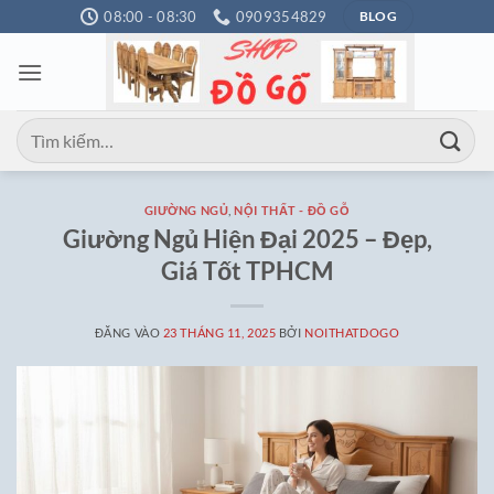
Bỏ
08:00 - 08:30
0909354829
BLOG
qua
nội
dung
Tìm
kiếm:
GIƯỜNG NGỦ
,
NỘI THẤT - ĐỒ GỖ
Giường Ngủ Hiện Đại 2025 – Đẹp,
Giá Tốt TPHCM
ĐĂNG VÀO
23 THÁNG 11, 2025
BỞI
NOITHATDOGO