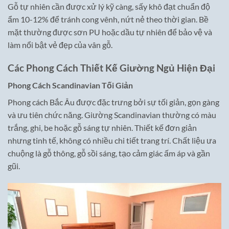
Gỗ tự nhiên cần được xử lý kỹ càng, sấy khô đạt chuẩn độ
ẩm 10-12% để tránh cong vênh, nứt nẻ theo thời gian. Bề
mặt thường được sơn PU hoặc dầu tự nhiên để bảo vệ và
làm nổi bật vẻ đẹp của vân gỗ.
Các Phong Cách Thiết Kế Giường Ngủ Hiện Đại
Phong Cách Scandinavian Tối Giản
Phong cách Bắc Âu được đặc trưng bởi sự tối giản, gọn gàng
và ưu tiên chức năng. Giường Scandinavian thường có màu
trắng, ghi, be hoặc gỗ sáng tự nhiên. Thiết kế đơn giản
nhưng tinh tế, không có nhiều chi tiết trang trí. Chất liệu ưa
chuộng là gỗ thông, gỗ sồi sáng, tạo cảm giác ấm áp và gần
gũi.