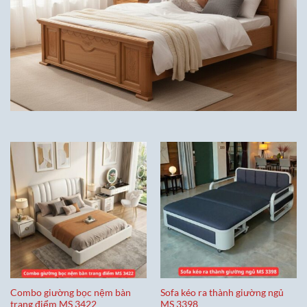
Combo giường bọc nệm bàn
Sofa kéo ra thành giường ngủ
trang điểm MS 3422
MS 3398