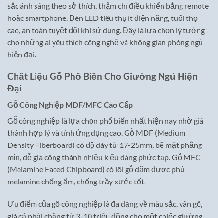
sắc ánh sáng theo sở thích, thậm chí điều khiển bằng remote
hoặc smartphone. Đèn LED tiêu thụ ít điện năng, tuổi thọ
cao, an toàn tuyệt đối khi sử dụng. Đây là lựa chọn lý tưởng
cho những ai yêu thích công nghệ và không gian phòng ngủ
hiện đại.
Chất Liệu Gỗ Phổ Biến Cho Giường Ngủ Hiện
Đại
Gỗ Công Nghiệp MDF/MFC Cao Cấp
Gỗ công nghiệp là lựa chọn phổ biến nhất hiện nay nhờ giá
thành hợp lý và tính ứng dụng cao. Gỗ MDF (Medium
Density Fiberboard) có độ dày từ 17-25mm, bề mặt phẳng
mịn, dễ gia công thành nhiều kiểu dáng phức tạp. Gỗ MFC
(Melamine Faced Chipboard) có lõi gỗ dăm được phủ
melamine chống ẩm, chống trầy xước tốt.
Ưu điểm của gỗ công nghiệp là đa dạng về màu sắc, vân gỗ,
giá cả phải chăng từ 3-10 triệu đồng cho một chiếc giường