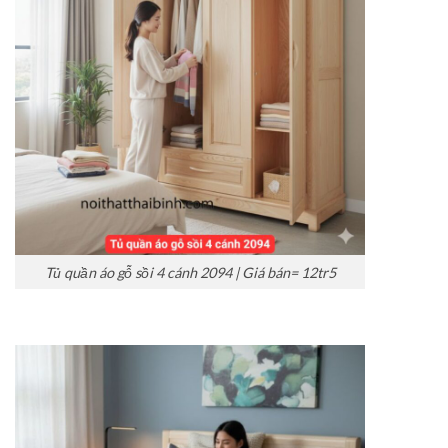
Tủ quần áo gỗ sồi 4 cánh 2094 | Giá bán= 12tr5