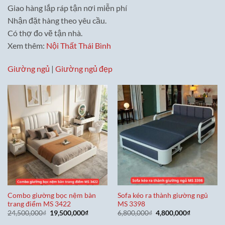
Giao hàng lắp ráp tận nơi miễn phí
Nhận đặt hàng theo yêu cầu.
Có thợ đo vẽ tận nhà.
Xem thêm:
Nội Thất Thái Bình
Giường ngủ
|
Giường ngủ đẹp
Combo giường bọc nệm bàn
Sofa kéo ra thành giường ngủ
trang điểm MS 3422
MS 3398
Giá
Giá
Giá
Giá
24,500,000
₫
19,500,000
₫
6,800,000
₫
4,800,000
₫
gốc
hiện
gốc
hiện