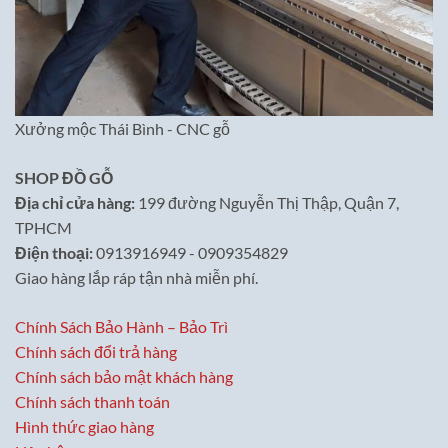
Xưởng mộc Thái Bình - CNC gỗ
SHOP ĐỒ GỖ
Địa chỉ cửa hàng:
199 đường Nguyễn Thị Thập, Quận 7,
TPHCM
Điện thoại:
0913916949 - 0909354829
Giao hàng lắp ráp tận nhà miễn phí.
Chính Sách Bảo Hành – Bảo Trì
Chính sách đổi trả hàng
Chính sách bảo mật khách hàng
Chính sách thanh toán
Hình thức giao hàng