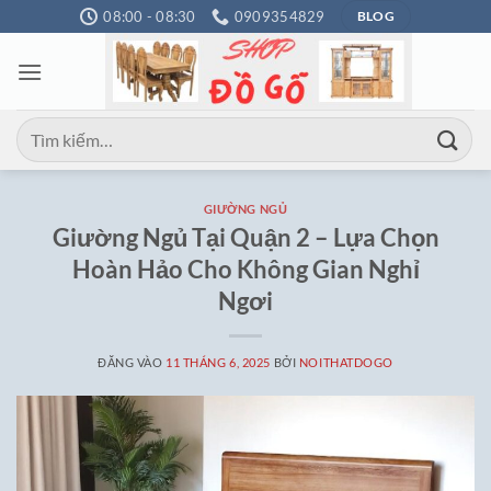
Bỏ
08:00 - 08:30
0909354829
BLOG
qua
nội
dung
Tìm
kiếm:
GIƯỜNG NGỦ
Giường Ngủ Tại Quận 2 – Lựa Chọn
Hoàn Hảo Cho Không Gian Nghỉ
Ngơi
ĐĂNG VÀO
11 THÁNG 6, 2025
BỞI
NOITHATDOGO