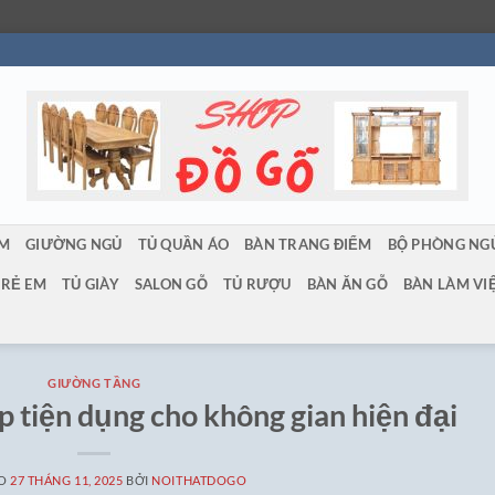
ẨM
GIƯỜNG NGỦ
TỦ QUẦN ÁO
BÀN TRANG ĐIỂM
BỘ PHÒNG NG
TRẺ EM
TỦ GIÀY
SALON GỖ
TỦ RƯỢU
BÀN ĂN GỖ
BÀN LÀM VI
GIƯỜNG TẦNG
 tiện dụng cho không gian hiện đại
ÀO
27 THÁNG 11, 2025
BỞI
NOITHATDOGO