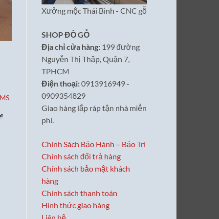
Xưởng mộc Thái Bình - CNC gỗ
SHOP ĐỒ GỖ
Địa chỉ cửa hàng:
199 đường
Nguyễn Thị Thập, Quận 7,
TPHCM
Điện thoại:
0913916949 -
0909354829
 MS
Giao hàng lắp ráp tận nhà miễn
Giá
₫
phí.
hiện
tại
₫.
là:
15,500,000₫.
Chính Sách Bảo Hành – Bảo Trì
Chính sách đổi trả hàng
Chính sách bảo mật khách
hàng
Chính sách thanh toán
Hình thức giao hàng
Liên hệ