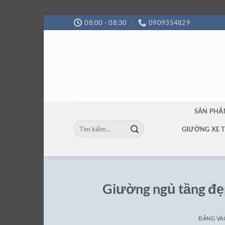
Bỏ
08:00 - 08:30
0909354829
qua
nội
dung
SẢN PH
Tìm
GIƯỜNG XE 
kiếm:
Giường ngủ tầng đẹp
ĐĂNG V