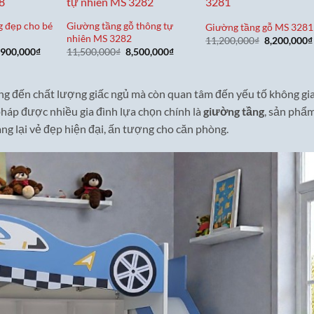
 đẹp cho bé
Giường tầng gỗ thông tự
Giường tầng gỗ MS 3281
nhiên MS 3282
Giá
11,200,000
₫
8,200,000
₫
gốc
á
Giá
Giá
Giá
,900,000
₫
11,500,000
₫
8,500,000
₫
là:
c
hiện
gốc
hiện
11,200,000
tại
là:
tại
,900,000₫.
là:
11,500,000₫.
là:
11,900,000₫.
8,500,000₫.
ọng đến chất lượng giấc ngủ mà còn quan tâm đến yếu tố không gi
 pháp được nhiều gia đình lựa chọn chính là
giường tầng
, sản phẩ
ang lại vẻ đẹp hiện đại, ấn tượng cho căn phòng.