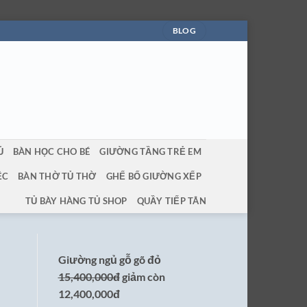
BLOG
Ủ
BÀN HỌC CHO BÉ
GIƯỜNG TẦNG TRẺ EM
ỆC
BÀN THỜ TỦ THỜ
GHẾ BỐ GIƯỜNG XẾP
TỦ BÀY HÀNG TỦ SHOP
QUẦY TIẾP TÂN
Giường ngủ gỗ gõ đỏ
15,400,000đ
giảm còn
12,400,000đ