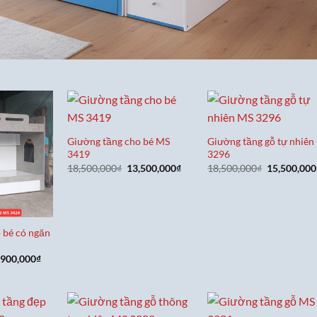
Giường tầng cho bé MS
Giường tầng gỗ tự nhiên
3419
3296
Giá
Giá
Giá
18,500,000
₫
13,500,000
₫
18,500,000
₫
15,500,000
gốc
hiện
gốc
là:
tại
là:
18,500,000₫.
là:
18,500,000
13,500,000₫.
 bé có ngăn
á
Giá
,900,000
₫
c
hiện
tại
,900,000₫.
là:
13,900,000₫.