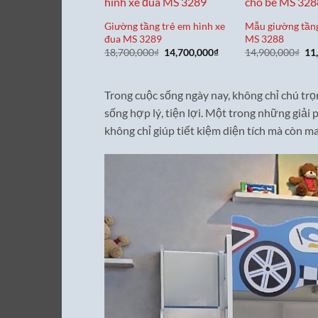
Giường tầng trẻ em hình xe
Mẫu giường tầng
đua MS 3289
MS 3288
Giá
Giá
Gi
18,700,000
₫
14,700,000
₫
14,900,000
₫
11
gốc
hiện
gố
là:
tại
là:
18,700,000₫.
là:
14
14,700,000₫.
Trong cuộc sống ngày nay, không chỉ chú tr
sống hợp lý, tiện lợi. Một trong những giải
không chỉ giúp tiết kiệm diện tích mà còn m