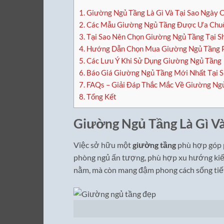
1.
Giường Ngủ Tầng Là Gì Và Tại Sao Ngày
2.
Các Mẫu Giường Ngủ Tầng Được Ưa Chuộ
3.
Tại Sao Nên Chọn Giường Ngủ Tầng Tại S
4.
Hướng Dẫn Chọn Mua Giường Ngủ Tầng 
5.
Các Lưu Ý Khi Sử Dụng Giường Ngủ Tầng
6.
Báo Giá Giường Ngủ Tầng Mới Nhất Tại 
7.
FAQs – Giải Đáp Thắc Mắc Về Giường Ng
8.
Tổng Kết
Giường Ngủ Tầng Là Gì V
Việc sở hữu một
giường tầng
phù hợp góp p
phòng ngủ ấn tượng, phù hợp xu hướng kiến
nằm, mà còn mang đậm phong cách sống tiết k