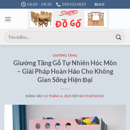
Bỏ
08:00 - 08:30
0909354829
BLOG
qua
nội
dung
Tìm
kiếm:
GIƯỜNG TẦNG
Giường Tầng Gỗ Tự Nhiên Hóc Môn
– Giải Pháp Hoàn Hảo Cho Không
Gian Sống Hiện Đại
ĐĂNG VÀO
10 THÁNG 6, 2025
BỞI
NOITHATDOGO