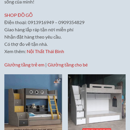
sống của mình!
SHOP ĐỒ GỖ
Điện thoại: 0913916949 – 0909354829
Giao hàng lắp ráp tận nơi miễn phí
Nhận đặt hàng theo yêu cầu.
Có thợ đo vẽ tận nhà.
Xem thêm:
Nội Thất Thái Bình
Giường tầng trẻ em
|
Giường tầng cho bé