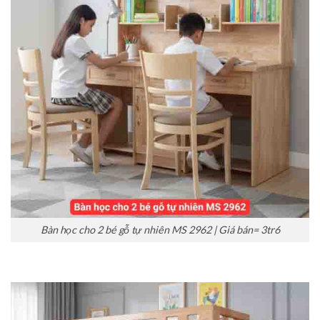
Bàn học cho 2 bé gỗ tự nhiên MS 2962 | Giá bán= 3tr6