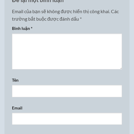
Email của bạn sẽ không được hiển thị công khai.
Các
trường bắt buộc được đánh dấu
*
Bình luận
*
Tên
Email