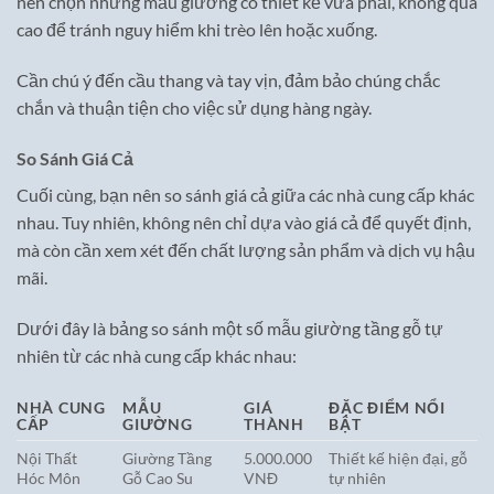
nên chọn những mẫu giường có thiết kế vừa phải, không quá
cao để tránh nguy hiểm khi trèo lên hoặc xuống.
Cần chú ý đến cầu thang và tay vịn, đảm bảo chúng chắc
chắn và thuận tiện cho việc sử dụng hàng ngày.
So Sánh Giá Cả
Cuối cùng, bạn nên so sánh giá cả giữa các nhà cung cấp khác
nhau. Tuy nhiên, không nên chỉ dựa vào giá cả để quyết định,
mà còn cần xem xét đến chất lượng sản phẩm và dịch vụ hậu
mãi.
Dưới đây là bảng so sánh một số mẫu giường tầng gỗ tự
nhiên từ các nhà cung cấp khác nhau:
NHÀ CUNG
MẪU
GIÁ
ĐẶC ĐIỂM NỔI
CẤP
GIƯỜNG
THÀNH
BẬT
Nội Thất
Giường Tầng
5.000.000
Thiết kế hiện đại, gỗ
Hóc Môn
Gỗ Cao Su
VNĐ
tự nhiên