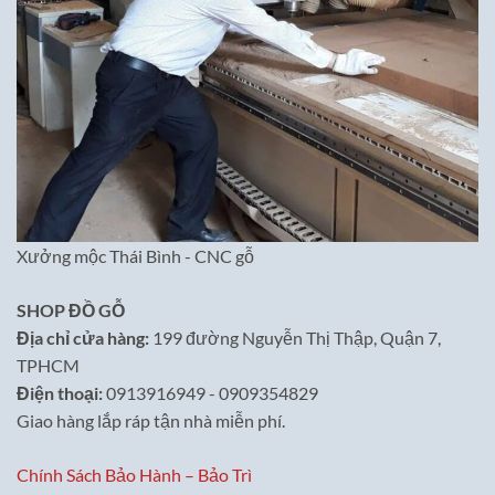
Xưởng mộc Thái Bình - CNC gỗ
SHOP ĐỒ GỖ
Địa chỉ cửa hàng:
199 đường Nguyễn Thị Thập, Quận 7,
TPHCM
Điện thoại:
0913916949 - 0909354829
Giao hàng lắp ráp tận nhà miễn phí.
Chính Sách Bảo Hành – Bảo Trì