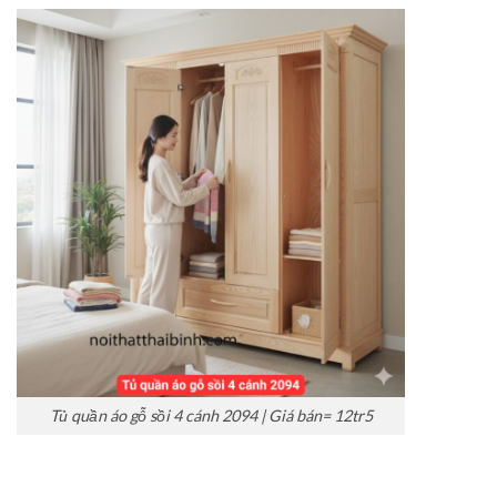
Tủ quần áo gỗ sồi 4 cánh 2094 | Giá bán= 12tr5