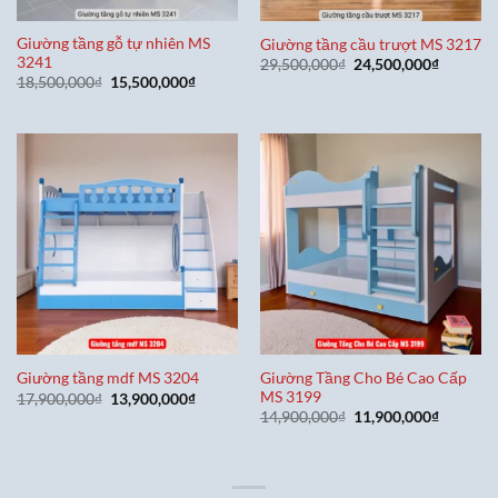
Giường tầng gỗ tự nhiên MS
Giường tầng cầu trượt MS 3217
3241
Giá
Giá
29,500,000
₫
24,500,000
₫
gốc
hiện
Giá
Giá
18,500,000
₫
15,500,000
₫
là:
tại
gốc
hiện
29,500,000₫.
là:
là:
tại
24,500,0
18,500,000₫.
là:
15,500,000₫.
Giường Tầng Cho Bé Cao Cấp
Giường tầng mdf MS 3204
MS 3199
Giá
Giá
17,900,000
₫
13,900,000
₫
gốc
hiện
Giá
Giá
14,900,000
₫
11,900,000
₫
là:
tại
gốc
hiện
17,900,000₫.
là:
là:
tại
13,900,000₫.
14,900,000₫.
là:
11,900,0