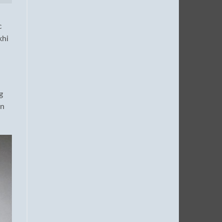
c
khi
g
òn