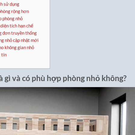
ch sử dụng
 phòng rộng hơn
p phòng nhỏ
diện tích hạn chế
g đơn truyền thống
ng nhỏ cập nhật mới
o không gian nhỏ
 tín
à gì và có phù hợp phòng nhỏ không?