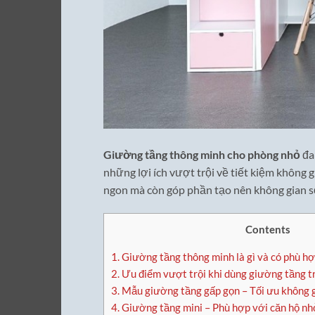
Giường tầng thông minh cho phòng nhỏ
đa
những lợi ích vượt trội về tiết kiệm không g
ngon mà còn góp phần tạo nên không gian s
Contents
1.
Giường tầng thông minh là gì và có phù h
2.
Ưu điểm vượt trội khi dùng giường tầng tr
3.
Mẫu giường tầng gấp gọn – Tối ưu không 
4.
Giường tầng mini – Phù hợp với căn hộ nhỏ