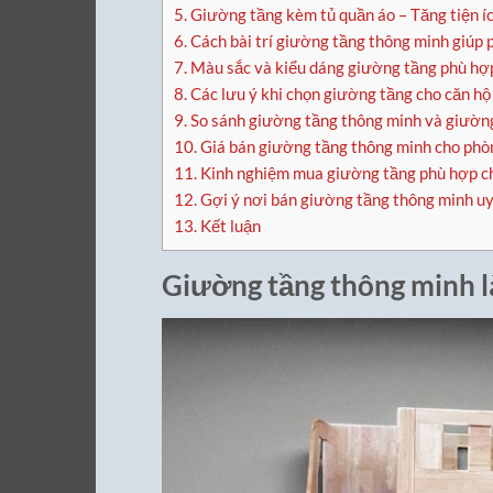
5.
Giường tầng kèm tủ quần áo – Tăng tiện í
6.
Cách bài trí giường tầng thông minh giúp
7.
Màu sắc và kiểu dáng giường tầng phù hợ
8.
Các lưu ý khi chọn giường tầng cho căn hộ 
9.
So sánh giường tầng thông minh và giườn
10.
Giá bán giường tầng thông minh cho phò
11.
Kinh nghiệm mua giường tầng phù hợp ch
12.
Gợi ý nơi bán giường tầng thông minh uy
13.
Kết luận
Giường tầng thông minh l