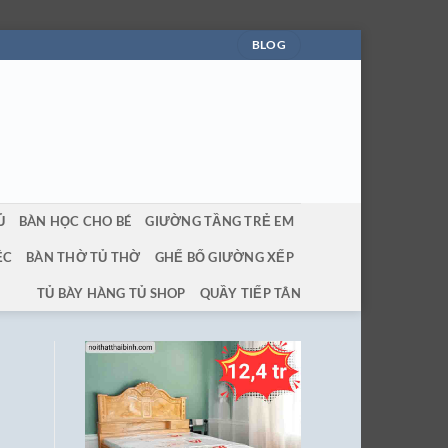
BLOG
Ủ
BÀN HỌC CHO BÉ
GIƯỜNG TẦNG TRẺ EM
ỆC
BÀN THỜ TỦ THỜ
GHẾ BỐ GIƯỜNG XẾP
TỦ BÀY HÀNG TỦ SHOP
QUẦY TIẾP TÂN