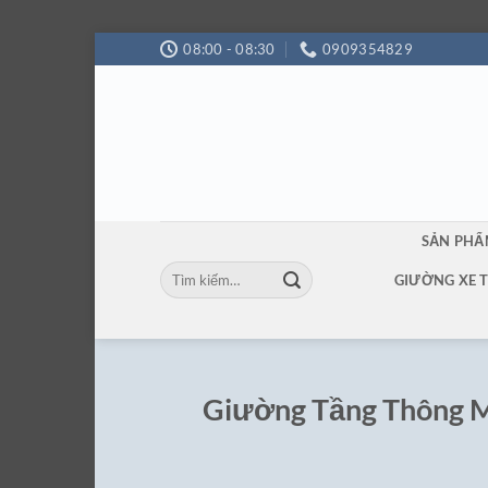
Bỏ
08:00 - 08:30
0909354829
qua
nội
dung
SẢN PH
Tìm
GIƯỜNG XE 
kiếm:
Giường Tầng Thông M