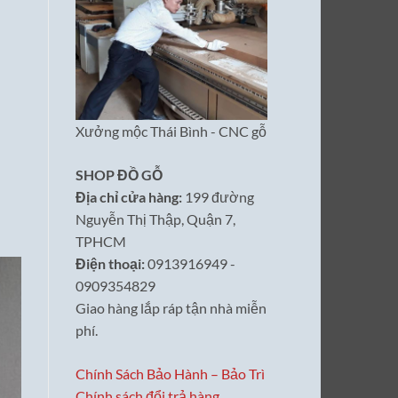
Xưởng mộc Thái Bình - CNC gỗ
SHOP ĐỒ GỖ
Địa chỉ cửa hàng:
199 đường
Nguyễn Thị Thập, Quận 7,
TPHCM
Điện thoại:
0913916949 -
0909354829
Giao hàng lắp ráp tận nhà miễn
phí.
Chính Sách Bảo Hành – Bảo Trì
Chính sách đổi trả hàng