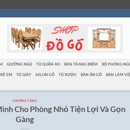
ẨM
GIƯỜNG NGỦ
TỦ QUẦN ÁO
BÀN TRANG ĐIỂM
BỘ PHÒNG NG
TRẺ EM
TỦ GIÀY
SALON GỖ
TỦ RƯỢU
BÀN ĂN GỖ
BÀN LÀM VI
GIƯỜNG TẦNG
inh Cho Phòng Nhỏ Tiện Lợi Và Gọn
Gàng