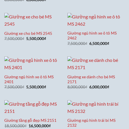
gốc
hiện
là:
tại
8,000,000₫.
là:
6,000,000₫.
Giường ngủ hình xe ô tô MS
Giường xe cho bé MS 2545
2462
Giá
Giá
7,500,000
₫
5,500,000
₫
gốc
hiện
Giá
Giá
7,500,000
₫
6,500,000
₫
là:
tại
gốc
hiện
7,500,000₫.
là:
là:
tại
5,500,000₫.
7,500,000₫.
là:
6,500,000₫
Giường ngủ hình xe ô tô MS
Giường xe dành cho bé MS
2401
2171
Giá
Giá
Giá
Giá
7,500,000
₫
5,500,000
₫
8,000,000
₫
6,000,000
₫
gốc
hiện
gốc
hiện
là:
tại
là:
tại
7,500,000₫.
là:
8,000,000₫.
là:
5,500,000₫.
6,000,000₫
Giường ngủ hình trái bí MS
Giường tầng gỗ đẹp MS 2151
2132
Giá
Giá
18,500,000
₫
16,500,000
₫