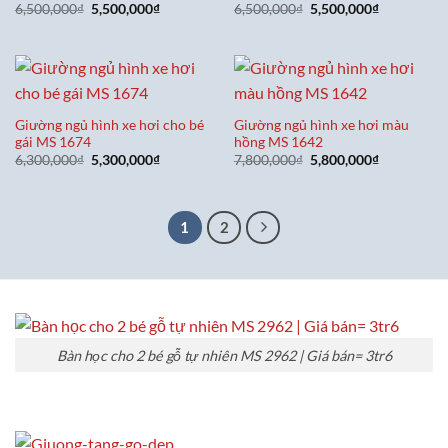
Giá
Giá
Giá
Giá
6,500,000
₫
5,500,000
₫
6,500,000
₫
5,500,000
₫
gốc
hiện
gốc
hiện
là:
tại
là:
tại
6,500,000₫.
là:
6,500,000₫.
là:
5,500,000₫.
5,500,000₫
Giường ngủ hình xe hơi cho bé
Giường ngủ hình xe hơi màu
gái MS 1674
hồng MS 1642
Giá
Giá
Giá
Giá
6,300,000
₫
5,300,000
₫
7,800,000
₫
5,800,000
₫
gốc
hiện
gốc
hiện
là:
tại
là:
tại
6,300,000₫.
là:
7,800,000₫.
là:
5,300,000₫.
5,800,000₫
1
2
Bàn học cho 2 bé gỗ tự nhiên MS 2962 | Giá bán= 3tr6