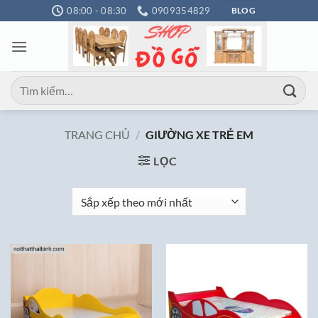
Bỏ
08:00 - 08:30
0909354829
BLOG
qua
nội
dung
Tìm
kiếm:
TRANG CHỦ
/
GIƯỜNG XE TRẺ EM
LỌC