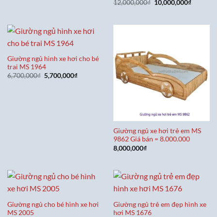
gốc
hiện
Giá
Giá
12,000,000
₫
10,000,000
₫
là:
tại
gốc
hiện
18,500,000₫.
là:
là:
tại
16,500,000₫.
12,000,000₫.
là:
10,000,0
Giường ngủ hình xe hơi cho bé
trai MS 1964
Giá
Giá
6,700,000
₫
5,700,000
₫
gốc
hiện
là:
tại
6,700,000₫.
là:
5,700,000₫.
Giường ngủ xe hơi trẻ em MS
9862 Giá bán = 8.000.000
8,000,000
₫
Giường ngủ cho bé hình xe hơi
Giường ngủ trẻ em đẹp hình xe
MS 2005
hơi MS 1676