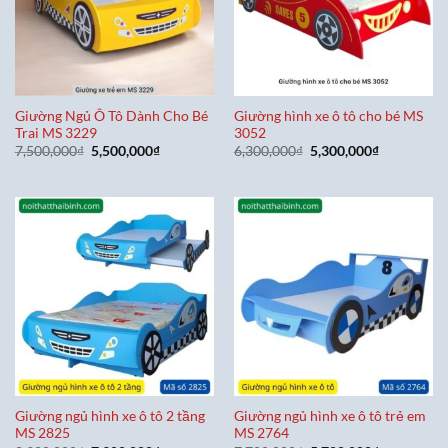
Giường Ngủ Ô Tô Dành Cho Bé
Giường hình xe ô tô cho bé MS
Trai MS 3229
3052
Giá
Giá
Giá
Giá
7,500,000
₫
5,500,000
₫
6,300,000
₫
5,300,000
₫
gốc
hiện
gốc
hiện
là:
tại
là:
tại
7,500,000₫.
là:
6,300,000₫.
là:
5,500,000₫.
5,300,000₫
Giường ngủ hình xe ô tô 2 tầng
Giường ngủ hình xe ô tô trẻ em
MS 2825
MS 2764