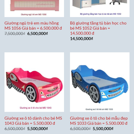
Giường ngủ trẻ em màu hồng
Bộ giường tầng tủ bàn học cho
MS 1056 Giá bán = 6.500.000 đ
bé MS 1052 Giá bán =
14.500.000 đ
Giá
Giá
7,500,000
₫
6,500,000
₫
gốc
hiện
14,500,000
₫
là:
tại
7,500,000₫.
là:
6,500,000₫.
Giường xe ô tô dành cho bé MS
Giường xe ô tô cho bé mẫu đẹp
1043 Giá bán = 5.500.000 đ
MS 1033 Giá bán = 5.500.000 đ
Giá
Giá
Giá
Giá
6,500,000
₫
5,500,000
₫
6,500,000
₫
5,500,000
₫
gốc
hiện
gốc
hiện