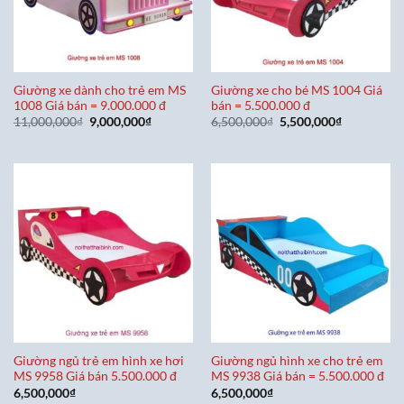
Giường xe dành cho trẻ em MS
Giường xe cho bé MS 1004 Giá
1008 Giá bán = 9.000.000 đ
bán = 5.500.000 đ
Giá
Giá
Giá
Giá
11,000,000
₫
9,000,000
₫
6,500,000
₫
5,500,000
₫
gốc
hiện
gốc
hiện
là:
tại
là:
tại
11,000,000₫.
là:
6,500,000₫.
là:
9,000,000₫.
5,500,000₫
Giường ngủ trẻ em hình xe hơi
Giường ngủ hình xe cho trẻ em
MS 9958 Giá bán 5.500.000 đ
MS 9938 Giá bán = 5.500.000 đ
6,500,000
₫
6,500,000
₫