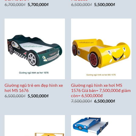
Giá
Giá
Giá
Giá
6,700,000
₫
5,700,000
₫
6,500,000
₫
5,500,000
₫
gốc
hiện
gốc
hiện
là:
tại
là:
tại
6,700,000₫.
là:
6,500,000₫.
là:
5,700,000₫.
5,500,000₫
Giường ngủ trẻ em đẹp hình xe
Giường ngủ hình xe hơi MS
hơi MS 1676
1576 Giá bán= 7,500,000đ giảm
còn= 6,500,000đ
Giá
Giá
6,500,000
₫
5,500,000
₫
gốc
hiện
Giá
Giá
7,500,000
₫
6,500,000
₫
là:
tại
gốc
hiện
6,500,000₫.
là:
là:
tại
5,500,000₫.
7,500,000₫.
là:
6,500,000₫