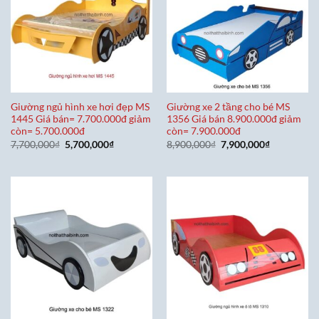
Giường ngủ hình xe hơi đẹp MS
Giường xe 2 tầng cho bé MS
1445 Giá bán= 7.700.000đ giảm
1356 Giá bán 8.900.000đ giảm
còn= 5.700.000đ
còn= 7.900.000đ
Giá
Giá
Giá
Giá
7,700,000
₫
5,700,000
₫
8,900,000
₫
7,900,000
₫
gốc
hiện
gốc
hiện
là:
tại
là:
tại
7,700,000₫.
là:
8,900,000₫.
là:
5,700,000₫.
7,900,000₫