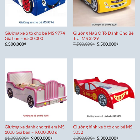
Giường xe ô tô cho bé MS 9774
Giường Ngủ Ô Tô Dành Cho Bé
Giá bán = 6.500.000
Trai MS 3229
Giá
Giá
6,500,000
₫
7,500,000
₫
5,500,000
₫
gốc
hiện
là:
tại
7,500,000₫.
là:
5,500,000₫
Giường xe dành cho trẻ em MS
Giường hình xe ô tô cho bé MS
1008 Giá bán = 9.000.000 đ
3052
Giá
Giá
Giá
Giá
11,000,000
₫
9,000,000
₫
6,300,000
₫
5,300,000
₫