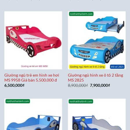
gốc
hiện
gốc
hiện
là:
tại
là:
tại
11,000,000₫.
là:
6,300,000₫.
là:
9,000,000₫.
5,300,000₫
Giường ngủ trẻ em hình xe hơi
Giường ngủ hình xe ô tô 2 tầng
MS 9958 Giá bán 5.500.000 đ
MS 2825
Giá
Giá
6,500,000
₫
8,900,000
₫
7,900,000
₫
gốc
hiện
là:
tại
8,900,000₫.
là:
7,900,000₫