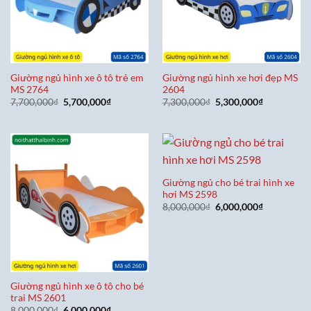
Giường ngủ hình xe ô tô trẻ em
Giường ngủ hình xe hơi đẹp MS
MS 2764
2604
Giá
Giá
Giá
Giá
7,700,000
₫
5,700,000
₫
7,300,000
₫
5,300,000
₫
gốc
hiện
gốc
hiện
là:
tại
là:
tại
7,700,000₫.
là:
7,300,000₫.
là:
5,700,000₫.
5,300,000₫
Giường ngủ cho bé trai hình xe
hơi MS 2598
Giá
Giá
8,000,000
₫
6,000,000
₫
gốc
hiện
là:
tại
8,000,000₫.
là:
6,000,000₫
Giường ngủ hình xe ô tô cho bé
trai MS 2601
Giá
Giá
8,000,000
₫
6,000,000
₫