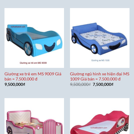
là:
tại
là:
tại
6,500,000₫.
là:
6,500,000₫.
là:
5,500,000₫.
5,500,000₫
Giường xe trẻ em MS 9009 Giá
Giường ngủ hình xe hiện đại MS
bán = 7.500.000 đ
1009 Giá bán = 7.500.000 đ
Giá
Giá
9,500,000
₫
9,500,000
₫
7,500,000
₫
gốc
hiện
là:
tại
9,500,000₫.
là:
7,500,000₫