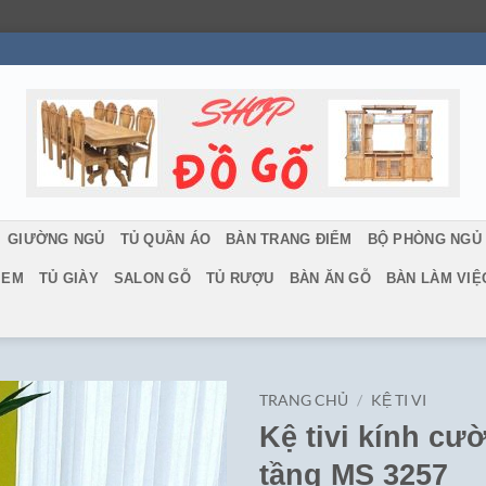
GIƯỜNG NGỦ
TỦ QUẦN ÁO
BÀN TRANG ĐIỂM
BỘ PHÒNG NGỦ
 EM
TỦ GIÀY
SALON GỖ
TỦ RƯỢU
BÀN ĂN GỖ
BÀN LÀM VIỆ
TRANG CHỦ
/
KỆ TI VI
Kệ tivi kính cư
tầng MS 3257