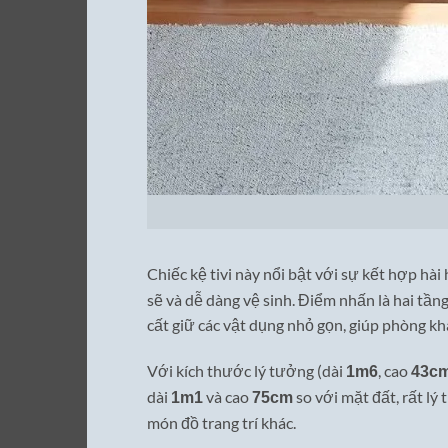
Chiếc kệ tivi này nổi bật với sự kết hợp hà
sẽ và dễ dàng vệ sinh. Điểm nhấn là hai tần
cất giữ các vật dụng nhỏ gọn, giúp phòng kh
Với kích thước lý tưởng (dài
, cao
1m6
43c
dài
và cao
so với mặt đất, rất lý
1m1
75cm
món đồ trang trí khác.