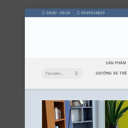
Bỏ
08:00 - 08:30
0909354829
qua
nội
dung
SẢN PHẨM
Tìm
GIƯỜNG XE TRẺ
kiếm: