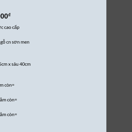
Giá
000
₫
hiện
ực cao cấp
tại
000₫.
là:
, gỗ cn sơn men
6,500,000₫.
5cm x sâu 40cm
m còn=
iảm còn=
iảm còn=