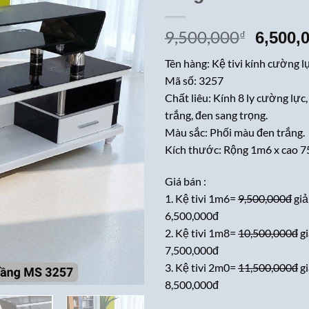
9,500,000
Giá
₫
6,500,
gốc
Tên hàng: Kệ tivi kính cường l
là:
Mã số: 3257
9,500,
Chất liêu: Kính 8 ly cường lực
trắng, đen sang trọng.
Màu sắc: Phối màu đen trắng.
Kích thước: Rộng 1m6 x cao 7
Giá bán :
1. Kệ tivi 1m6=
9,500,000đ
giả
6,500,000đ
2. Kệ tivi 1m8=
10,500,000đ
g
7,500,000đ
3. Kệ tivi 2m0=
11,500,000đ
g
8,500,000đ