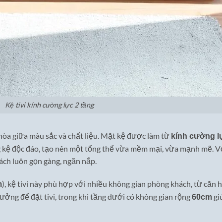
Kệ tivi kính cường lực 2 tầng
i hòa giữa màu sắc và chất liệu. Mặt kệ được làm từ
kính cường l
g kệ độc đáo, tạo nên một tổng thể vừa mềm mại, vừa mạnh mẽ. Với
ách luôn gọn gàng, ngăn nắp.
), kệ tivi này phù hợp với nhiều không gian phòng khách, từ căn 
m
 tưởng để đặt tivi, trong khi tầng dưới có không gian rộng
giú
60cm