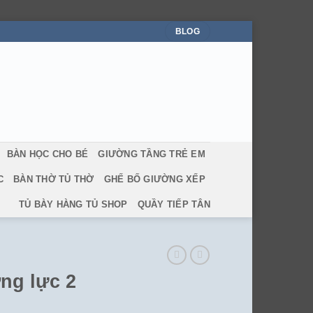
BLOG
BÀN HỌC CHO BÉ
GIƯỜNG TẦNG TRẺ EM
C
BÀN THỜ TỦ THỜ
GHẾ BỐ GIƯỜNG XẾP
TỦ BÀY HÀNG TỦ SHOP
QUẦY TIẾP TÂN
ờng lực 2