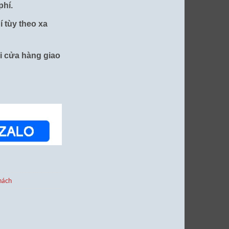
hí.
í tùy theo xa
ại cửa hàng giao
hách