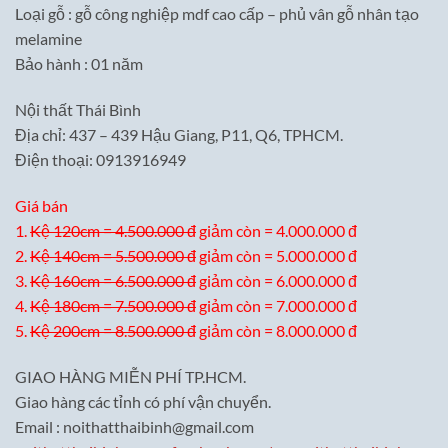
Loại gỗ : gỗ công nghiệp mdf cao cấp – phủ vân gỗ nhân tạo
melamine
Bảo hành : 01 năm
Nội thất Thái Bình
Địa chỉ: 437 – 439 Hậu Giang, P11, Q6, TPHCM.
Điện thoại: 0913916949
Giá bán
1.
Kệ 120cm = 4.500.000 đ
giảm còn = 4.000.000 đ
2.
Kệ 140cm = 5.500.000 đ
giảm còn = 5.000.000 đ
3.
Kệ 160cm = 6.500.000 đ
giảm còn = 6.000.000 đ
4.
Kệ 180cm = 7.500.000 đ
giảm còn = 7.000.000 đ
5.
Kệ 200cm = 8.500.000 đ
giảm còn = 8.000.000 đ
GIAO HÀNG MIỄN PHÍ TP.HCM.
Giao hàng các tỉnh có phí vận chuyển.
Email : noithatthaibinh@gmail.com