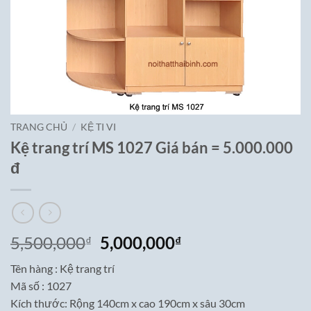
TRANG CHỦ
/
KỆ TI VI
Kệ trang trí MS 1027 Giá bán = 5.000.000
đ
Giá
Giá
5,500,000
5,000,000
₫
₫
gốc
hiện
Tên hàng : Kệ trang trí
là:
tại
Mã số : 1027
5,500,000₫.
là:
Kích thước: Rộng 140cm x cao 190cm x sâu 30cm
5,000,000₫.