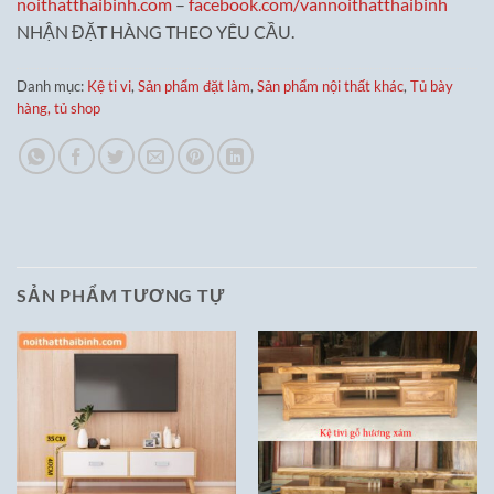
noithatthaibinh.com
–
facebook.com/vannoithatthaibinh
NHẬN ĐẶT HÀNG THEO YÊU CẦU.
Danh mục:
Kệ ti vi
,
Sản phẩm đặt làm
,
Sản phẩm nội thất khác
,
Tủ bày
hàng, tủ shop
SẢN PHẨM TƯƠNG TỰ