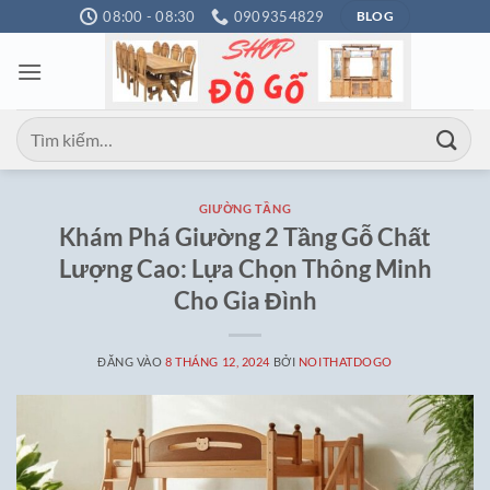
Bỏ
08:00 - 08:30
0909354829
BLOG
qua
nội
dung
Tìm
kiếm:
GIƯỜNG TẦNG
Khám Phá Giường 2 Tầng Gỗ Chất
Lượng Cao: Lựa Chọn Thông Minh
Cho Gia Đình
ĐĂNG VÀO
8 THÁNG 12, 2024
BỞI
NOITHATDOGO