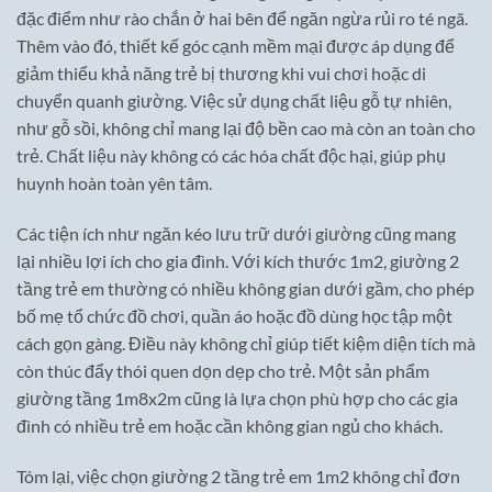
đặc điểm như rào chắn ở hai bên để ngăn ngừa rủi ro té ngã.
Thêm vào đó, thiết kế góc cạnh mềm mại được áp dụng để
giảm thiểu khả năng trẻ bị thương khi vui chơi hoặc di
chuyển quanh giường. Việc sử dụng chất liệu gỗ tự nhiên,
như gỗ sồi, không chỉ mang lại độ bền cao mà còn an toàn cho
trẻ. Chất liệu này không có các hóa chất độc hại, giúp phụ
huynh hoàn toàn yên tâm.
Các tiện ích như ngăn kéo lưu trữ dưới giường cũng mang
lại nhiều lợi ích cho gia đình. Với kích thước 1m2, giường 2
tầng trẻ em thường có nhiều không gian dưới gầm, cho phép
bố mẹ tổ chức đồ chơi, quần áo hoặc đồ dùng học tập một
cách gọn gàng. Điều này không chỉ giúp tiết kiệm diện tích mà
còn thúc đẩy thói quen dọn dẹp cho trẻ. Một sản phẩm
giường tầng 1m8x2m cũng là lựa chọn phù hợp cho các gia
đình có nhiều trẻ em hoặc cần không gian ngủ cho khách.
Tóm lại, việc chọn giường 2 tầng trẻ em 1m2 không chỉ đơn