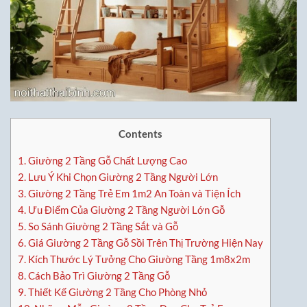
Contents
1.
Giường 2 Tầng Gỗ Chất Lượng Cao
2.
Lưu Ý Khi Chọn Giường 2 Tầng Người Lớn
3.
Giường 2 Tầng Trẻ Em 1m2 An Toàn và Tiện Ích
4.
Ưu Điểm Của Giường 2 Tầng Người Lớn Gỗ
5.
So Sánh Giường 2 Tầng Sắt và Gỗ
6.
Giá Giường 2 Tầng Gỗ Sồi Trên Thị Trường Hiện Nay
7.
Kích Thước Lý Tưởng Cho Giường Tầng 1m8x2m
8.
Cách Bảo Trì Giường 2 Tầng Gỗ
9.
Thiết Kế Giường 2 Tầng Cho Phòng Nhỏ