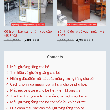
Kệ trưng bày sản phẩm cao cấp
Bàn thờ đứng có vách ngăn MS
MS 3408
3407
Giá
Giá
Giá
Giá
5,600,000
₫
3,600,000
₫
7,900,000
₫
4,900,000
₫
gốc
hiện
gốc
hiện
là:
tại
là:
tại
5,600,000₫.
là:
7,900,000₫.
là:
3,600,000₫.
4,900,000₫
Contents
1.
Mẫu giường tầng cho bé
2.
Tìm hiểu về giường tầng cho bé
3.
Những đặc điểm nổi bật của mẫu giường tầng cho bé
4.
Cách chọn mua mẫu giường tầng cho bé phù hợp
5.
Mẫu giường tầng cho bé tiết kiệm không gian
6.
Thiết kế thông minh cho mẫu giường tầng cho bé
7.
Mẫu giường tầng cho bé có thể điều chỉnh được
8.
Lựa chọn màu sắc cho mẫu giường tầng cho bé