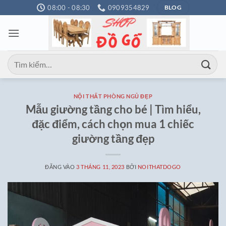
Bỏ
08:00 - 08:30
0909354829
BLOG
qua
nội
dung
Tìm
kiếm:
NỘI THẤT PHÒNG NGỦ ĐẸP
Mẫu giường tầng cho bé | Tìm hiểu,
đặc điểm, cách chọn mua 1 chiếc
giường tầng đẹp
ĐĂNG VÀO
3 THÁNG 11, 2023
BỞI
NOITHATDOGO