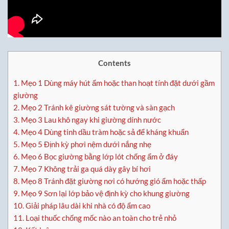
Contents
1.
Mẹo 1 Dùng máy hút ẩm hoặc than hoạt tính đặt dưới gầm
giường
2.
Mẹo 2 Tránh kê giường sát tường và sàn gạch
3.
Mẹo 3 Lau khô ngay khi giường dính nước
4.
Mẹo 4 Dùng tinh dầu tràm hoặc sả để kháng khuẩn
5.
Mẹo 5 Định kỳ phơi nệm dưới nắng nhẹ
6.
Mẹo 6 Bọc giường bằng lớp lót chống ẩm ở đáy
7.
Mẹo 7 Không trải ga quá dày gây bí hơi
8.
Mẹo 8 Tránh đặt giường nơi có hướng gió ẩm hoặc thấp
9.
Mẹo 9 Sơn lại lớp bảo vệ định kỳ cho khung giường
10.
Giải pháp lâu dài khi nhà có độ ẩm cao
11.
Loại thuốc chống mốc nào an toàn cho trẻ nhỏ