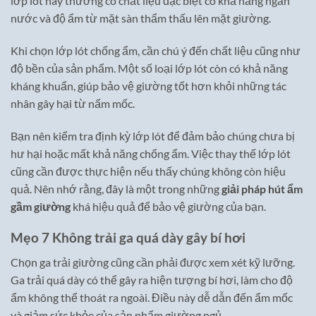
lớp lót này thường có chất liệu đặc biệt có khả năng ngăn
nước và độ ẩm từ mặt sàn thẩm thấu lên mặt giường.
Khi chọn lớp lót chống ẩm, cần chú ý đến chất liệu cũng như
độ bền của sản phẩm. Một số loại lớp lót còn có khả năng
kháng khuẩn, giúp bảo vệ giường tốt hơn khỏi những tác
nhân gây hại từ nấm mốc.
Bạn nên kiểm tra định kỳ lớp lót để đảm bảo chúng chưa bị
hư hại hoặc mất khả năng chống ẩm. Việc thay thế lớp lót
cũng cần được thực hiện nếu thấy chúng không còn hiệu
quả. Nên nhớ rằng, đây là một trong những
giải pháp hút ẩm
gầm giường
khá hiệu quả để bảo vệ giường của bạn.
Mẹo 7 Không trải ga quá dày gây bí hơi
Chọn ga trải giường cũng cần phải được xem xét kỹ lưỡng.
Ga trải quá dày có thể gây ra hiện tượng bí hơi, làm cho độ
ẩm không thể thoát ra ngoài. Điều này dễ dẫn đến ẩm mốc
và giảm sức khỏe của sản phẩm giường ngủ.