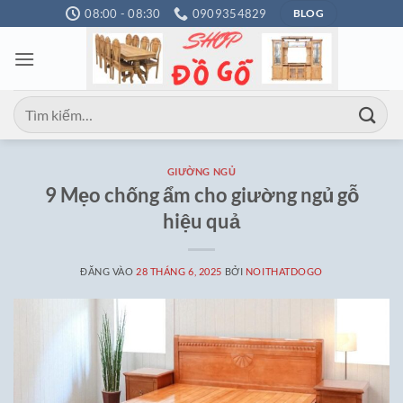
Bỏ
08:00 - 08:30
0909354829
BLOG
qua
nội
dung
Tìm
kiếm:
GIƯỜNG NGỦ
9 Mẹo chống ẩm cho giường ngủ gỗ
hiệu quả
ĐĂNG VÀO
28 THÁNG 6, 2025
BỞI
NOITHATDOGO