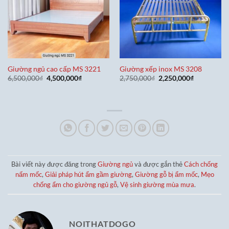
Giường ngủ cao cấp MS 3221
Giường xếp inox MS 3208
Giá
Giá
Giá
Giá
6,500,000
₫
4,500,000
₫
2,750,000
₫
2,250,000
₫
gốc
hiện
gốc
hiện
là:
tại
là:
tại
6,500,000₫.
là:
2,750,000₫.
là:
4,500,000₫.
2,250,000₫
Bài viết này được đăng trong
Giường ngủ
và được gắn thẻ
Cách chống
nấm mốc
,
Giải pháp hút ẩm gầm giường
,
Giường gỗ bị ẩm mốc
,
Mẹo
chống ẩm cho giường ngủ gỗ
,
Vệ sinh giường mùa mưa
.
NOITHATDOGO