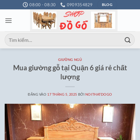
Bỏ
08:00 - 08:30
0909354829
BLOG
qua
nội
dung
Tìm
kiếm:
GIƯỜNG NGỦ
Mua giường gỗ tại Quận 6 giá rẻ chất
lượng
ĐĂNG VÀO
17 THÁNG 5, 2025
BỞI
NOITHATDOGO