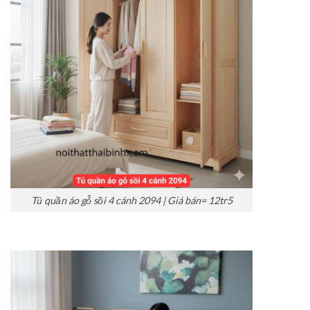
Tủ quần áo gỗ sồi 4 cánh 2094 | Giá bán= 12tr5