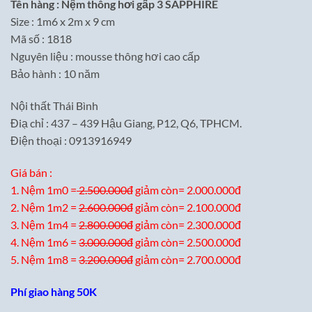
Tên hàng : Nệm thông hơi gấp 3 SAPPHIRE
Size : 1m6 x 2m x 9 cm
Mã số : 1818
Nguyên liệu : mousse thông hơi cao cấp
Bảo hành : 10 năm
Nội thất Thái Bình
Điạ chỉ : 437 – 439 Hậu Giang, P12, Q6, TPHCM.
Điện thoại : 0913916949
Giá bán :
1. Nệm 1m0 =
2.500.000đ
giảm còn= 2.000.000đ
2. Nệm 1m2 =
2.600.000đ
giảm còn= 2.100.000đ
3. Nệm 1m4 =
2.800.000đ
giảm còn= 2.300.000đ
4. Nệm 1m6 =
3.000.000đ
giảm còn= 2.500.000đ
5. Nệm 1m8 =
3.200.000đ
giảm còn= 2.700.000đ
Phí giao hàng 50K