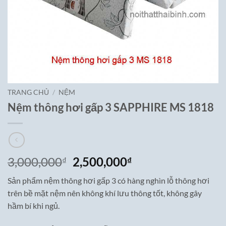
TRANG CHỦ
/
NỆM
Nệm thông hơi gấp 3 SAPPHIRE MS 1818
Giá
Giá
3,000,000
2,500,000
₫
₫
gốc
hiện
Sản phẩm nệm thông hơi gấp 3 có hàng nghìn lỗ thông hơi
là:
tại
trên bề mặt nệm nên không khí lưu thông tốt, không gây
3,000,000₫.
là:
hầm bí khi ngủ.
2,500,000₫.