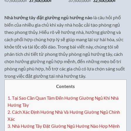
Giá
Giá
Giá
Giá
47,500,000
₫
37,500,000
₫
37,500,000
₫
32,500,000
₫
gốc
hiện
gốc
hiện
là:
tại
là:
tại
47,500,000₫.
là:
37,500,000₫.
là:
37,500,000₫.
32,500,0
Nhà hướng tây đặt giường ngủ hướng nào
là câu hỏi phổ
biến của nhiều gia chủ khi xây nhà hoặc cải tạo phòng ngủ
theo phong thủy. Hiểu rõ về hướng nhà, hướng giường và
cách phối hợp chúng hợp lý sẽ giúp mang lại sự hài hòa, sức
khỏe tốt và tài lộc dồi dào. Trong bài viết này, chúng tôi sẽ
phân tích chi tiết từ phong thủy phòng ngủ hướng tây, cách
chọn hướng giường ngủ hợp mệnh, đến những mẹo bố trí
phòng ngủ phù hợp, hỗ trợ các gia chủ có lựa chọn sáng suốt
trong việc đặt giường tại nhà hướng tây.
Contents
1.
Tại Sao Cần Quan Tâm Đến Hướng Giường Ngủ Khi Nhà
Hướng Tây
2.
Cách Xác Định Hướng Nhà Và Hướng Giường Ngủ Chính
Xác
3.
Nhà Hướng Tây Đặt Giường Ngủ Hướng Nào Hợp Mệnh