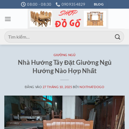
Bỏ
08:00 - 08:30
0909354829
BLOG
qua
nội
dung
Tìm
kiếm:
GIƯỜNG NGỦ
Nhà Hướng Tây Đặt Giường Ngủ
Hướng Nào Hợp Nhất
ĐĂNG VÀO
27 THÁNG 10, 2025
BỞI
NOITHATDOGO