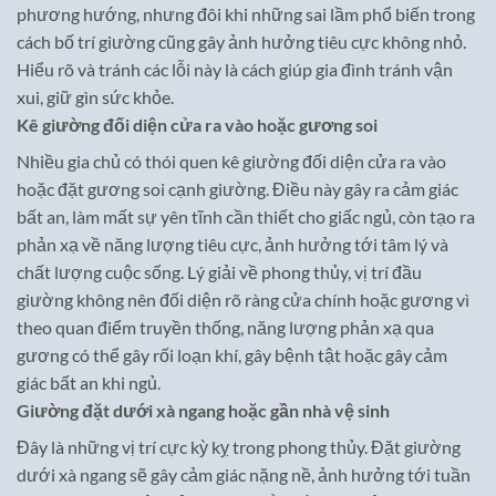
phương hướng, nhưng đôi khi những sai lầm phổ biến trong
cách bố trí giường cũng gây ảnh hưởng tiêu cực không nhỏ.
Hiểu rõ và tránh các lỗi này là cách giúp gia đình tránh vận
xui, giữ gìn sức khỏe.
Kê giường đối diện cửa ra vào hoặc gương soi
Nhiều gia chủ có thói quen kê giường đối diện cửa ra vào
hoặc đặt gương soi cạnh giường. Điều này gây ra cảm giác
bất an, làm mất sự yên tĩnh cần thiết cho giấc ngủ, còn tạo ra
phản xạ về năng lượng tiêu cực, ảnh hưởng tới tâm lý và
chất lượng cuộc sống. Lý giải về phong thủy, vị trí đầu
giường không nên đối diện rõ ràng cửa chính hoặc gương vì
theo quan điểm truyền thống, năng lượng phản xạ qua
gương có thể gây rối loạn khí, gây bệnh tật hoặc gây cảm
giác bất an khi ngủ.
Giường đặt dưới xà ngang hoặc gần nhà vệ sinh
Đây là những vị trí cực kỳ kỵ trong phong thủy. Đặt giường
dưới xà ngang sẽ gây cảm giác nặng nề, ảnh hưởng tới tuần