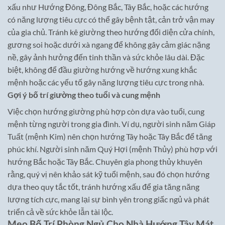
xấu như Hướng Đông, Đông Bắc, Tây Bắc, hoặc các hướng
có năng lượng tiêu cực có thể gây bệnh tật, cản trở vận may
của gia chủ. Tránh kê giường theo hướng đối diện cửa chính,
gương soi hoặc dưới xà ngang để không gây cảm giác nặng
nề, gây ảnh hưởng đến tinh thần và sức khỏe lâu dài. Đặc
biệt, không để đầu giường hướng về hướng xung khắc
mệnh hoặc các yếu tố gây năng lượng tiêu cực trong nhà.
Gợi ý bố trí giường theo tuổi và cung mệnh
Việc chọn hướng giường phù hợp còn dựa vào tuổi, cung
mệnh từng người trong gia đình. Ví dụ, người sinh năm Giáp
Tuất (mệnh Kim) nên chọn hướng Tây hoặc Tây Bắc để tăng
phúc khí. Người sinh năm Quý Hợi (mệnh Thủy) phù hợp với
hướng Bắc hoặc Tây Bắc. Chuyên gia phong thủy khuyên
rằng, quý vị nên khảo sát kỹ tuổi mệnh, sau đó chọn hướng
dựa theo quy tắc tốt, tránh hướng xấu để gia tăng năng
lượng tích cực, mang lại sự bình yên trong giấc ngủ và phát
triển cả về sức khỏe lẫn tài lộc.
Mẹo Bố Trí Phòng Ngủ Cho Nhà Hướng Tây Mát