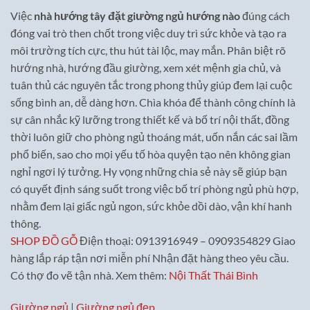
Việc
nhà hướng tây đặt giường ngủ hướng nào
đúng cách
đóng vai trò then chốt trong việc duy trì sức khỏe và tạo ra
môi trường tích cực, thu hút tài lộc, may mắn. Phân biệt rõ
hướng nhà, hướng đầu giường, xem xét mệnh gia chủ, và
tuân thủ các nguyên tắc trong phong thủy giúp đem lại cuộc
sống bình an, dễ dàng hơn. Chìa khóa để thành công chính là
sự cân nhắc kỹ lưỡng trong thiết kế và bố trí nội thất, đồng
thời luôn giữ cho phòng ngủ thoáng mát, uốn nắn các sai lầm
phổ biến, sao cho mọi yếu tố hòa quyện tạo nên không gian
nghỉ ngơi lý tưởng. Hy vọng những chia sẻ này sẽ giúp bạn
có quyết định sáng suốt trong việc bố trí phòng ngủ phù hợp,
nhằm đem lại giấc ngủ ngon, sức khỏe dồi dào, vận khí hanh
thông.
SHOP ĐỒ GỖ
Điện thoại: 0913916949 – 0909354829 Giao
hàng lắp ráp tận nơi miễn phí Nhận đặt hàng theo yêu cầu.
Có thợ đo vẽ tận nhà. Xem thêm:
Nội Thất Thái Bình
Giường ngủ
|
Giường ngủ đẹp