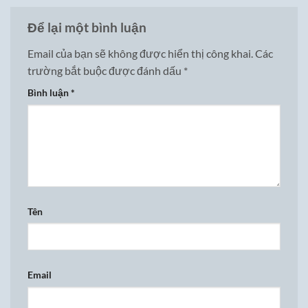
Để lại một bình luận
Email của bạn sẽ không được hiển thị công khai.
Các
trường bắt buộc được đánh dấu
*
Bình luận
*
Tên
Email