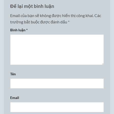
Để lại một bình luận
Email của bạn sẽ không được hiển thị công khai.
Các
trường bắt buộc được đánh dấu
*
Bình luận
*
Tên
Email