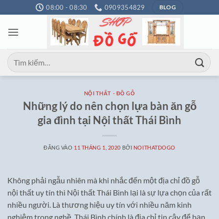
Bỏ
08:00 - 08:30
0909354829
BLOG
qua
nội
dung
Tìm
kiếm:
NỘI THẤT - ĐỒ GỖ
Những lý do nên chọn lựa bàn ăn gỗ
gia đình tại Nội thất Thái Bình
ĐĂNG VÀO
11 THÁNG 1, 2020
BỞI
NOITHATDOGO
Không phải ngẫu nhiên mà khi nhắc đến một địa chỉ đồ gỗ
nội thất uy tín thì Nội thất Thái Bình lại là sự lựa chọn của rất
nhiều người. Là thương hiệu uy tín với nhiều năm kinh
nghiệm trong nghề. Thái Bình chính là địa chỉ tin cậy để bạn