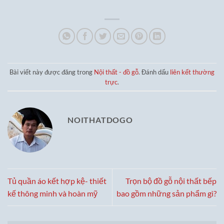
là:
tại
là:
tại
5,600,000₫.
là:
7,900,000₫.
là:
3,600,000₫.
4,900,000₫
Bài viết này được đăng trong
Nội thất - đồ gỗ
. Đánh dấu
liên kết thường
trực
.
NOITHATDOGO
Tủ quần áo kết hợp kệ- thiết
Trọn bộ đồ gỗ nội thất bếp
kế thông minh và hoàn mỹ
bao gồm những sản phẩm gì?