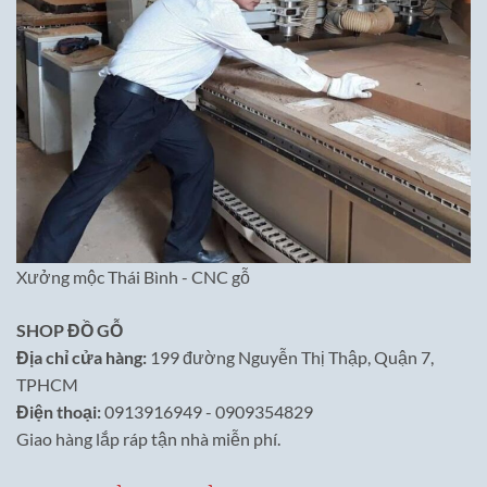
Xưởng mộc Thái Bình - CNC gỗ
SHOP ĐỒ GỖ
Địa chỉ cửa hàng:
199 đường Nguyễn Thị Thập, Quận 7,
TPHCM
Điện thoại:
0913916949 - 0909354829
Giao hàng lắp ráp tận nhà miễn phí.