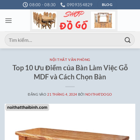
Bỏ
08:00 - 08:30
0909354829
BLOG
qua
nội
dung
Tìm
kiếm:
NỘI THẤT VĂN PHÒNG
Top 10 Ưu Điểm của Bàn Làm Việc Gỗ
MDF và Cách Chọn Bàn
ĐĂNG VÀO
21 THÁNG 4, 2024
BỞI
NOITHATDOGO