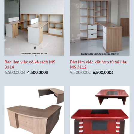
Bàn làm việc có kệ sách MS
Bàn làm việc kết hợp tủ tài liệu
3114
MS 3112
Giá
Giá
Giá
Giá
6,500,000
₫
4,500,000
₫
9,500,000
₫
6,500,000
₫
gốc
hiện
gốc
hiện
là:
tại
là:
tại
6,500,000₫.
là:
9,500,000₫.
là:
4,500,000₫.
6,500,000₫