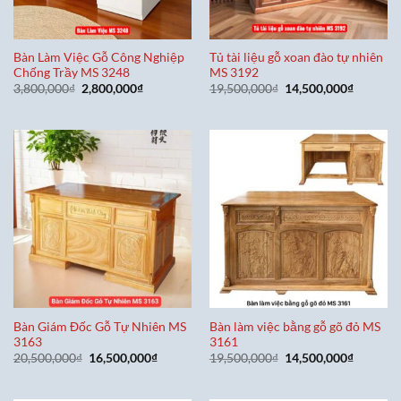
Bàn Làm Việc Gỗ Công Nghiệp
Tủ tài liệu gỗ xoan đào tự nhiên
Chống Trầy MS 3248
MS 3192
Giá
Giá
Giá
Giá
3,800,000
₫
2,800,000
₫
19,500,000
₫
14,500,000
₫
gốc
hiện
gốc
hiện
là:
tại
là:
tại
3,800,000₫.
là:
19,500,000₫.
là:
2,800,000₫.
14,500,0
Bàn Giám Đốc Gỗ Tự Nhiên MS
Bàn làm việc bằng gỗ gõ đỏ MS
3163
3161
Giá
Giá
Giá
Giá
20,500,000
₫
16,500,000
₫
19,500,000
₫
14,500,000
₫
gốc
hiện
gốc
hiện
là:
tại
là:
tại
20,500,000₫.
là:
19,500,000₫.
là: