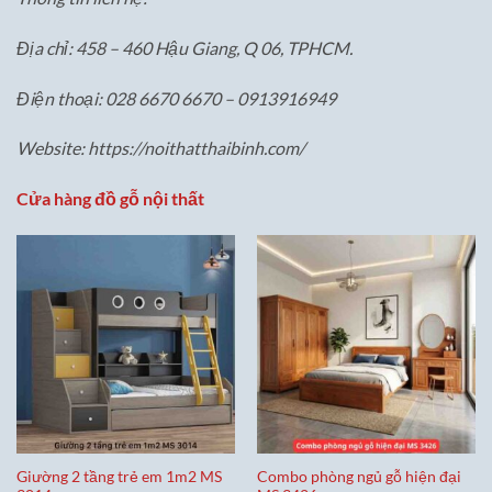
Địa chỉ: 458 – 460 Hậu Giang, Q 06, TPHCM.
Điện thoại: 028 6670 6670 – 0913916949
Website: https://noithatthaibinh.com/
Cửa hàng đồ gỗ nội thất
Giường 2 tầng trẻ em 1m2 MS
Combo phòng ngủ gỗ hiện đại