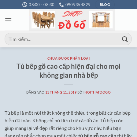
Bỏ
08:00 - 08:30
0909354829
BLOG
qua
nội
dung
Tìm
kiếm:
CHƯA ĐƯỢC PHÂN LOẠI
Tủ bếp gỗ cao cấp hiện đại cho mọi
không gian nhà bếp
ĐĂNG VÀO
11 THÁNG 11, 2019
BỞI
NOITHATDOGO
Tủ bếp là một nội thất không thể thiếu trong bất cứ căn bếp
hiện đại nào. Không chỉ nơi lưu trữ các đồ ăn. Tủ bếp còn
giúp mang lại vẻ đẹp rất riêng cho khu vực này. Nếu bạn
đang cân nhắc chọn mua một chiếc
tủ bếp gỗ
cao cấp
thì hãy