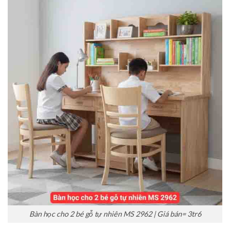
Bàn học cho 2 bé gỗ tự nhiên MS 2962 | Giá bán= 3tr6