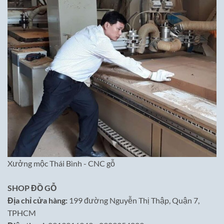
Xưởng mộc Thái Bình - CNC gỗ
SHOP ĐỒ GỖ
Địa chỉ cửa hàng:
199 đường Nguyễn Thị Thập, Quận 7,
TPHCM