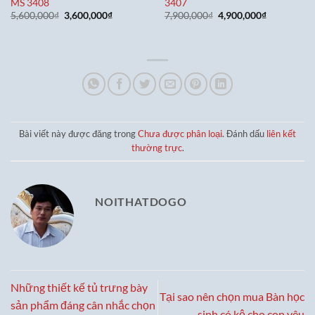
MS 3408
3407
Giá
Giá
Giá
Giá
5,600,000
₫
3,600,000
₫
7,900,000
₫
4,900,000
₫
gốc
hiện
gốc
hiện
là:
tại
là:
tại
5,600,000₫.
là:
7,900,000₫.
là:
3,600,000₫.
4,900,000₫
Bài viết này được đăng trong
Chưa được phân loại
. Đánh dấu
liên kết
thường trực
.
NOITHATDOGO
Những thiết kế tủ trưng bày
Tại sao nên chọn mua Bàn học
sản phẩm đáng cân nhắc chọn
sinh có kệ cho con yêu