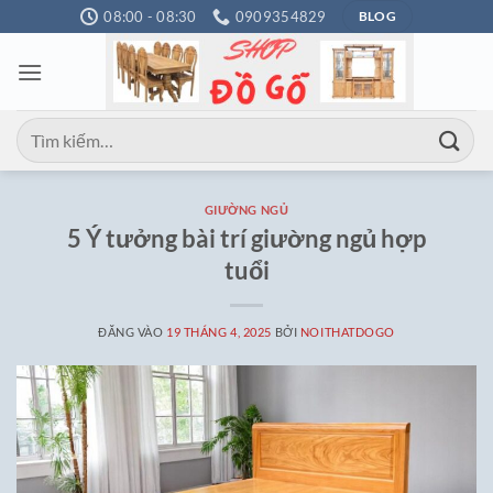
Bỏ
08:00 - 08:30
0909354829
BLOG
qua
nội
dung
Tìm
kiếm:
GIƯỜNG NGỦ
5 Ý tưởng bài trí giường ngủ hợp
tuổi
ĐĂNG VÀO
19 THÁNG 4, 2025
BỞI
NOITHATDOGO