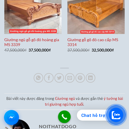
Giường ngủ gỗ gõ đỏ hoàng gia
Giường gỗ gõ đỏ cao cấp MS
MS 3339
3314
Giá
Giá
Giá
Giá
47,500,000
₫
37,500,000
₫
37,500,000
₫
32,500,000
₫
gốc
hiện
gốc
hiện
là:
tại
là:
tại
47,500,000₫.
là:
37,500,000₫.
là:
37,500,000₫.
32,500,0
Bài viết này được đăng trong
Giường ngủ
và được gắn thẻ
ý tưởng bài
trí giường ngủ hợp tuổi
.
Chat hỗ trợ
NOITHATDOGO