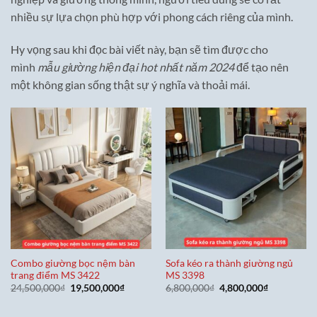
nhiều sự lựa chọn phù hợp với phong cách riêng của mình.
Hy vọng sau khi đọc bài viết này, bạn sẽ tìm được cho
mình
mẫu giường hiện đại hot nhất năm 2024
để tạo nên
một không gian sống thật sự ý nghĩa và thoải mái.
Combo giường bọc nệm bàn
Sofa kéo ra thành giường ngủ
trang điểm MS 3422
MS 3398
Giá
Giá
Giá
Giá
24,500,000
₫
19,500,000
₫
6,800,000
₫
4,800,000
₫
gốc
hiện
gốc
hiện
là:
tại
là:
tại
24,500,000₫.
là:
6,800,000₫.
là: