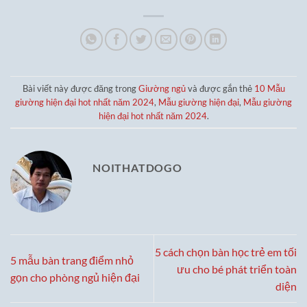
13,500,000₫.
12,500,0
Bài viết này được đăng trong
Giường ngủ
và được gắn thẻ
10 Mẫu
giường hiện đại hot nhất năm 2024
,
Mẫu giường hiện đại
,
Mẫu giường
hiện đại hot nhất năm 2024
.
NOITHATDOGO
5 cách chọn bàn học trẻ em tối
5 mẫu bàn trang điểm nhỏ
ưu cho bé phát triển toàn
gọn cho phòng ngủ hiện đại
diện