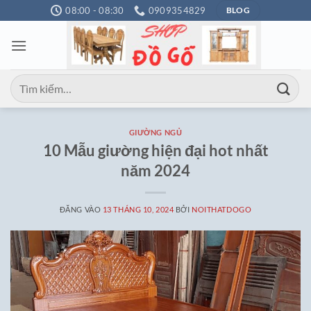
Bỏ
08:00 - 08:30
0909354829
BLOG
qua
nội
dung
Tìm
kiếm:
GIƯỜNG NGỦ
10 Mẫu giường hiện đại hot nhất
năm 2024
ĐĂNG VÀO
13 THÁNG 10, 2024
BỞI
NOITHATDOGO