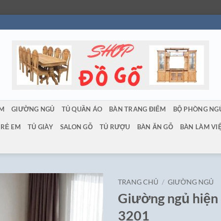
ẨM
GIƯỜNG NGỦ
TỦ QUẦN ÁO
BÀN TRANG ĐIỂM
BỘ PHÒNG NG
TRẺ EM
TỦ GIÀY
SALON GỖ
TỦ RƯỢU
BÀN ĂN GỖ
BÀN LÀM VI
TRANG CHỦ
/
GIƯỜNG NGỦ
Giường ngủ hiện
3201