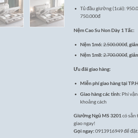
Tủ đầu giường (1cái): 950.
750.000đ
Nệm Cao Su Non Dày 1 Tấc:
Nệm 1m6:
2.500.000đ
,
giả
Nệm 1m8:
2.700.000đ
,
giả
Ưu đãi giao hàng:
Miễn phí giao hàng tại TP
Giao hàng các tỉnh
: Phí vậ
khoảng cách
Giường Ngủ MS 3201
có sẵn 
giao ngay!
Gọi ngay:
0913916949 để đặt