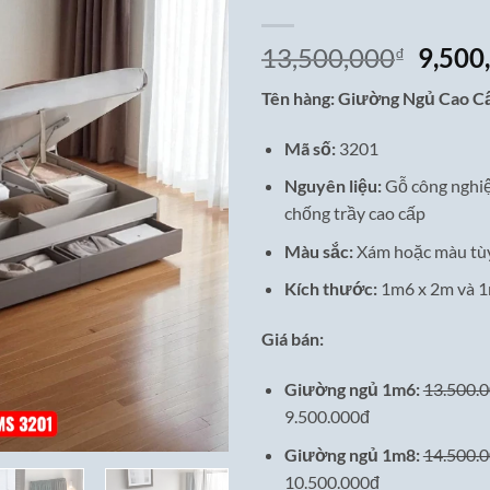
Giá
13,500,000
9,500
₫
gốc
Tên hàng: Giường Ngủ Cao C
là:
13,50
Mã số:
3201
Nguyên liệu:
Gỗ công nghi
chống trầy cao cấp
Màu sắc:
Xám hoặc màu tù
Kích thước:
1m6 x 2m và 
Giá bán:
Giường ngủ 1m6:
13.500.
9.500.000đ
Giường ngủ 1m8:
14.500.
10.500.000đ