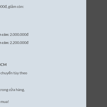
000đ, giảm còn:
m còn:
2.000.000đ
m còn:
2.200.000đ
.HCM
n chuyển tùy theo
trong cửa hàng,
 mua!