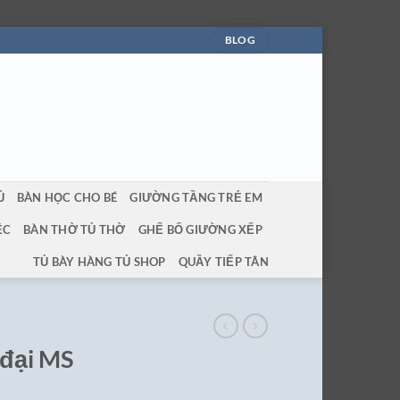
BLOG
Ủ
BÀN HỌC CHO BÉ
GIƯỜNG TẦNG TRẺ EM
ỆC
BÀN THỜ TỦ THỜ
GHẾ BỐ GIƯỜNG XẾP
TỦ BÀY HÀNG TỦ SHOP
QUẦY TIẾP TÂN
 đại MS