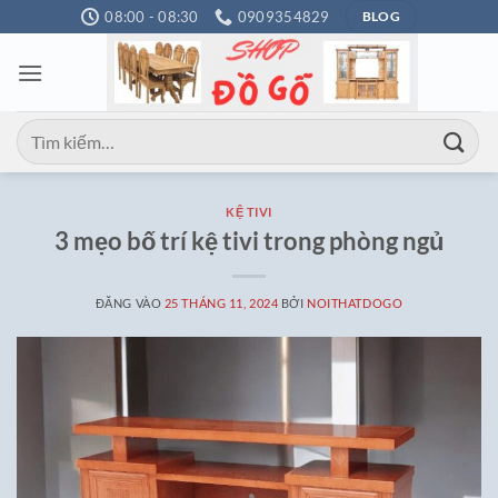
Bỏ
08:00 - 08:30
0909354829
BLOG
qua
nội
dung
Tìm
kiếm:
KỆ TIVI
3 mẹo bố trí kệ tivi trong phòng ngủ
ĐĂNG VÀO
25 THÁNG 11, 2024
BỞI
NOITHATDOGO