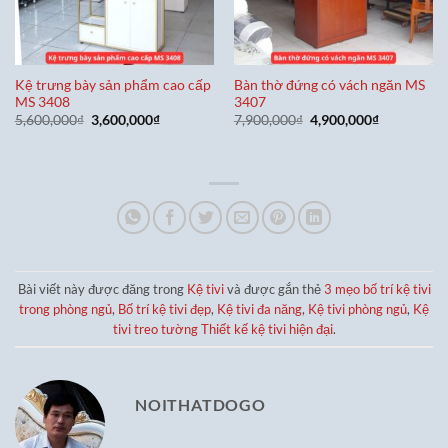
Kệ trưng bày sản phẩm cao cấp
Bàn thờ đứng có vách ngăn MS
MS 3408
3407
Giá
Giá
Giá
Giá
5,600,000
₫
3,600,000
₫
7,900,000
₫
4,900,000
₫
gốc
hiện
gốc
hiện
là:
tại
là:
tại
5,600,000₫.
là:
7,900,000₫.
là:
3,600,000₫.
4,900,000₫
Bài viết này được đăng trong
Kệ tivi
và được gắn thẻ
3 mẹo bố trí kệ tivi
trong phòng ngủ
,
Bố trí kệ tivi đẹp
,
Kệ tivi đa năng
,
Kệ tivi phòng ngủ
,
Kệ
tivi treo tường Thiết kế kệ tivi hiện đại
.
NOITHATDOGO