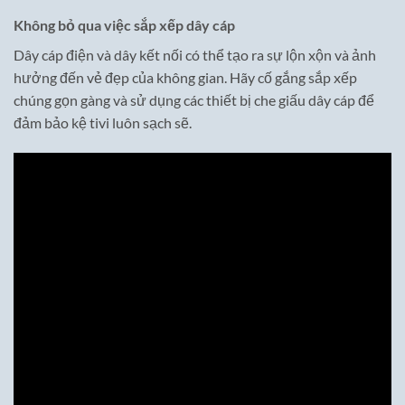
Không bỏ qua việc sắp xếp dây cáp
Dây cáp điện và dây kết nối có thể tạo ra sự lộn xộn và ảnh
hưởng đến vẻ đẹp của không gian. Hãy cố gắng sắp xếp
chúng gọn gàng và sử dụng các thiết bị che giấu dây cáp để
đảm bảo kệ tivi luôn sạch sẽ.