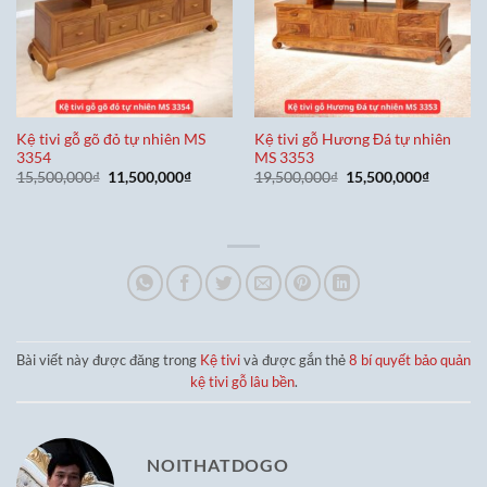
Kệ tivi gỗ gõ đỏ tự nhiên MS
Kệ tivi gỗ Hương Đá tự nhiên
3354
MS 3353
Giá
Giá
Giá
Giá
15,500,000
₫
11,500,000
₫
19,500,000
₫
15,500,000
₫
gốc
hiện
gốc
hiện
là:
tại
là:
tại
15,500,000₫.
là:
19,500,000₫.
là:
11,500,000₫.
15,500,0
Bài viết này được đăng trong
Kệ tivi
và được gắn thẻ
8 bí quyết bảo quản
kệ tivi gỗ lâu bền
.
NOITHATDOGO