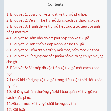
Contents
1.
Bí quyết 1: Lựa chọn vị trí đặt kệ tivi gỗ phù hợp
2.
Bí quyết 2: Vệ sinh kệ tivi gỗ đúng cách và thường xuyên
3.
Bí quyết 3: Tránh để kệ tivi gỗ tiếp xúc trực tiếp với ánh
nắng mặt trời
4.
Bí quyết 4: Đảm bảo độ ẩm phù hợp cho kệ tivi gỗ
5.
Bí quyết 5: Hạn chế va đập mạnh lên kệ tivi gỗ
6.
Bí quyết 6: Kiểm tra và xử lý mối mọt, nấm mốc kịp thời
7.
Bí quyết 7: Sử dụng các sản phẩm bảo dưỡng chuyên dụng
cho gỗ
8.
Bí quyết 8: Sắp xếp đồ vật trên kệ tivi gỗ một cách khoa
học
9.
Lưu ý khi sử dụng kệ tivi gỗ trong điều kiện thời tiết khắc
nghiệt
10.
Những sai lầm thường gặp khi bảo quản kệ tivi gỗ và
cách khắc phục
11.
Địa chỉ mua kệ tivi gỗ chất lượng, uy tín
12.
Kết luận