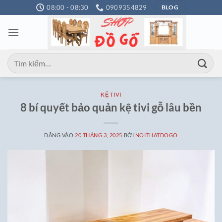
Bỏ
08:00 - 08:30
0909354829
BLOG
qua
nội
dung
Tìm
kiếm:
KỆ TIVI
8 bí quyết bảo quản kệ tivi gỗ lâu bền
ĐĂNG VÀO
20 THÁNG 3, 2025
BỞI
NOITHATDOGO