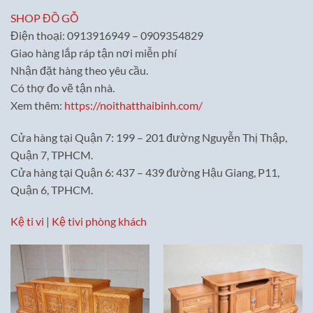
SHOP ĐỒ GỖ
Điện thoại: 0913916949 – 0909354829
Giao hàng lắp ráp tận nơi miễn phí
Nhận đặt hàng theo yêu cầu.
Có thợ đo vẽ tận nhà.
Xem thêm:
https://noithatthaibinh.com/
Cửa hàng tại Quận 7: 199 – 201 đường Nguyễn Thị Thập,
Quận 7, TPHCM.
Cửa hàng tại Quận 6: 437 – 439 đường Hậu Giang, P11,
Quận 6, TPHCM.
Kệ ti vi
|
Kệ tivi phòng khách