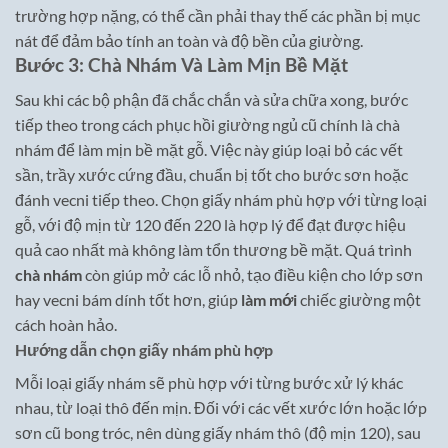
trường hợp nặng, có thể cần phải thay thế các phần bị mục
nát để đảm bảo tính an toàn và độ bền của giường.
Bước 3: Chà Nhám Và Làm Mịn Bề Mặt
Sau khi các bộ phận đã chắc chắn và sửa chữa xong, bước
tiếp theo trong cách phục hồi giường ngủ cũ chính là chà
nhám để làm mịn bề mặt gỗ. Việc này giúp loại bỏ các vết
sần, trầy xước cứng đầu, chuẩn bị tốt cho bước sơn hoặc
đánh vecni tiếp theo. Chọn giấy nhám phù hợp với từng loại
gỗ, với độ mịn từ 120 đến 220 là hợp lý để đạt được hiệu
quả cao nhất mà không làm tổn thương bề mặt. Quá trình
chà nhám
còn giúp mở các lỗ nhỏ, tạo điều kiện cho lớp sơn
hay vecni bám dính tốt hơn, giúp
làm mới
chiếc giường một
cách hoàn hảo.
Hướng dẫn chọn giấy nhám phù hợp
Mỗi loại giấy nhám sẽ phù hợp với từng bước xử lý khác
nhau, từ loại thô đến mịn. Đối với các vết xước lớn hoặc lớp
sơn cũ bong tróc, nên dùng giấy nhám thô (độ mịn 120), sau