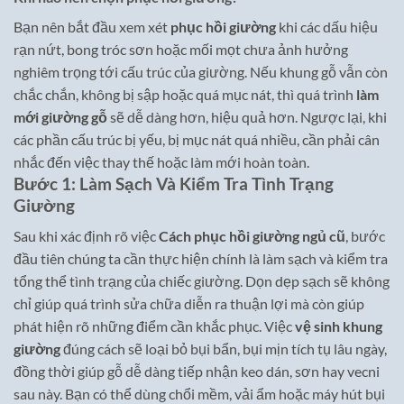
Bạn nên bắt đầu xem xét
phục hồi giường
khi các dấu hiệu
rạn nứt, bong tróc sơn hoặc mối mọt chưa ảnh hưởng
nghiêm trọng tới cấu trúc của giường. Nếu khung gỗ vẫn còn
chắc chắn, không bị sập hoặc quá mục nát, thì quá trình
làm
mới giường gỗ
sẽ dễ dàng hơn, hiệu quả hơn. Ngược lại, khi
các phần cấu trúc bị yếu, bị mục nát quá nhiều, cần phải cân
nhắc đến việc thay thế hoặc làm mới hoàn toàn.
Bước 1: Làm Sạch Và Kiểm Tra Tình Trạng
Giường
Sau khi xác định rõ việc
Cách phục hồi giường ngủ cũ
, bước
đầu tiên chúng ta cần thực hiện chính là làm sạch và kiểm tra
tổng thể tình trạng của chiếc giường. Dọn dẹp sạch sẽ không
chỉ giúp quá trình sửa chữa diễn ra thuận lợi mà còn giúp
phát hiện rõ những điểm cần khắc phục. Việc
vệ sinh khung
giường
đúng cách sẽ loại bỏ bụi bẩn, bụi mịn tích tụ lâu ngày,
đồng thời giúp gỗ dễ dàng tiếp nhận keo dán, sơn hay vecni
sau này. Bạn có thể dùng chổi mềm, vải ẩm hoặc máy hút bụi