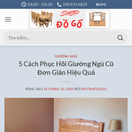
Bỏ
08:00 - 08:30
0909354829
BLOG
qua
nội
dung
Tìm
kiếm:
GIƯỜNG NGỦ
5 Cách Phục Hồi Giường Ngủ Cũ
Đơn Giản Hiệu Quả
ĐĂNG VÀO
14 THÁNG 10, 2025
BỞI
NOITHATDOGO