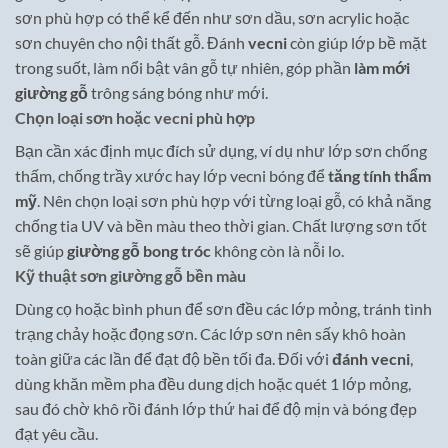
sơn phù hợp có thể kể đến như sơn dầu, sơn acrylic hoặc
sơn chuyên cho nội thất gỗ. Đánh
vecni
còn giúp lớp bề mặt
trong suốt, làm nổi bật vân gỗ tự nhiên, góp phần
làm mới
giường gỗ
trông sáng bóng như mới.
Chọn loại sơn hoặc vecni phù hợp
Bạn cần xác định mục đích sử dụng, ví dụ như lớp sơn chống
thấm, chống trầy xước hay lớp vecni bóng để
tăng tính thẩm
mỹ
. Nên chọn loại sơn phù hợp với từng loại gỗ, có khả năng
chống tia UV và bền màu theo thời gian. Chất lượng sơn tốt
sẽ giúp
giường gỗ bong tróc
không còn là nỗi lo.
Kỹ thuật sơn giường gỗ bền màu
Dùng cọ hoặc bình phun để sơn đều các lớp mỏng, tránh tình
trạng chảy hoặc đọng sơn. Các lớp sơn nên sấy khô hoàn
toàn giữa các lần để đạt độ bền tối đa. Đối với
đánh vecni
,
dùng khăn mềm pha đều dung dịch hoặc quét 1 lớp mỏng,
sau đó chờ khô rồi đánh lớp thứ hai để độ mịn và bóng đẹp
đạt yêu cầu.