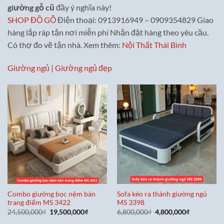
giường gỗ cũ
đầy ý nghĩa này!
SHOP ĐỒ GỖ
Điện thoại: 0913916949 – 0909354829 Giao
hàng lắp ráp tận nơi miễn phí Nhận đặt hàng theo yêu cầu.
Có thợ đo vẽ tận nhà. Xem thêm:
Nội Thất Thái Bình
Giường ngủ
|
Giường ngủ đẹp
Combo giường bọc nệm bàn
Sofa kéo ra thành giường ngủ
trang điểm MS 3422
MS 3398
Giá
Giá
Giá
Giá
24,500,000
₫
19,500,000
₫
6,800,000
₫
4,800,000
₫
gốc
hiện
gốc
hiện