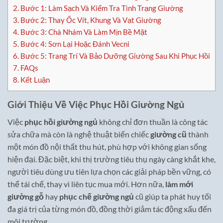
2.
Bước 1: Làm Sạch Và Kiểm Tra Tình Trạng Giường
3.
Bước 2: Thay Ốc Vít, Khung Và Vạt Giường
4.
Bước 3: Chà Nhám Và Làm Mịn Bề Mặt
5.
Bước 4: Sơn Lại Hoặc Đánh Vecni
6.
Bước 5: Trang Trí Và Bảo Dưỡng Giường Sau Khi Phục Hồi
7.
FAQs
8.
Kết Luận
Giới Thiệu Về Việc Phục Hồi Giường Ngủ
Việc
phục hồi giường ngủ
không chỉ đơn thuần là công tác
sửa chữa mà còn là nghệ thuật biến chiếc
giường cũ
thành
một món đồ nội thất thu hút, phù hợp với không gian sống
hiện đại. Đặc biệt, khi thị trường tiêu thụ ngày càng khắt khe,
người tiêu dùng ưu tiên lựa chọn các giải pháp bền vững, có
thể tái chế, thay vì liên tục mua mới. Hơn nữa,
làm mới
giường gỗ
hay
phục chế giường ngủ
cũ giúp ta phát huy tối
đa giá trị của từng món đồ, đồng thời giảm tác động xấu đến
môi trường.