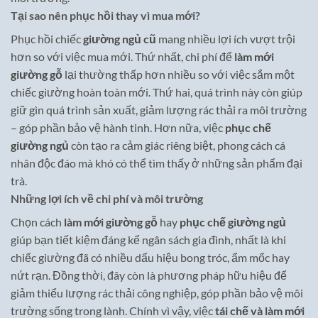
Tại sao nên phục hồi thay vì mua mới?
Phục hồi chiếc
giường ngủ cũ
mang nhiều lợi ích vượt trội
hơn so với việc mua mới. Thứ nhất, chi phí để
làm mới
giường gỗ
lại thường thấp hơn nhiều so với việc sắm một
chiếc giường hoàn toàn mới. Thứ hai, quá trình này còn giúp
giữ gìn quá trình sản xuất, giảm lượng rác thải ra môi trường
– góp phần bảo vệ hành tinh. Hơn nữa, việc
phục chế
giường ngủ
còn tạo ra cảm giác riêng biệt, phong cách cá
nhân độc đáo mà khó có thể tìm thấy ở những sản phẩm đại
trà.
Những lợi ích về chi phí và môi trường
Chọn cách
làm mới giường gỗ
hay
phục chế giường ngủ
giúp bạn tiết kiệm đáng kể ngân sách gia đình, nhất là khi
chiếc giường đã có nhiều dấu hiệu bong tróc, ẩm mốc hay
nứt rạn. Đồng thời, đây còn là phương pháp hữu hiệu để
giảm thiểu lượng rác thải công nghiệp, góp phần bảo vệ môi
trường sống trong lành. Chính vì vậy, việc
tái chế và làm mới