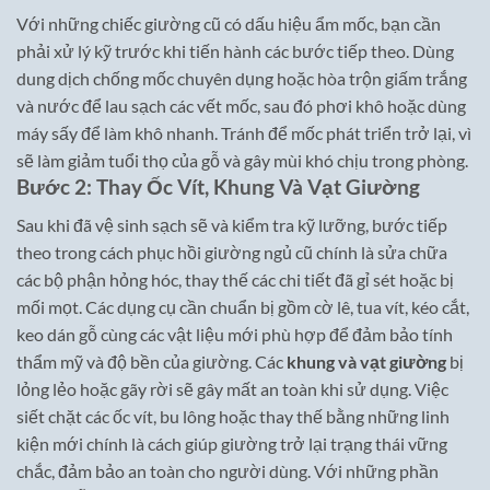
Với những chiếc giường cũ có dấu hiệu ẩm mốc, bạn cần
phải xử lý kỹ trước khi tiến hành các bước tiếp theo. Dùng
dung dịch chống mốc chuyên dụng hoặc hòa trộn giấm trắng
và nước để lau sạch các vết mốc, sau đó phơi khô hoặc dùng
máy sấy để làm khô nhanh. Tránh để mốc phát triển trở lại, vì
sẽ làm giảm tuổi thọ của gỗ và gây mùi khó chịu trong phòng.
Bước 2: Thay Ốc Vít, Khung Và Vạt Giường
Sau khi đã vệ sinh sạch sẽ và kiểm tra kỹ lưỡng, bước tiếp
theo trong cách phục hồi giường ngủ cũ chính là sửa chữa
các bộ phận hỏng hóc, thay thế các chi tiết đã gỉ sét hoặc bị
mối mọt. Các dụng cụ cần chuẩn bị gồm cờ lê, tua vít, kéo cắt,
keo dán gỗ cùng các vật liệu mới phù hợp để đảm bảo tính
thẩm mỹ và độ bền của giường. Các
khung và vạt giường
bị
lỏng lẻo hoặc gãy rời sẽ gây mất an toàn khi sử dụng. Việc
siết chặt các ốc vít, bu lông hoặc thay thế bằng những linh
kiện mới chính là cách giúp giường trở lại trạng thái vững
chắc, đảm bảo an toàn cho người dùng. Với những phần