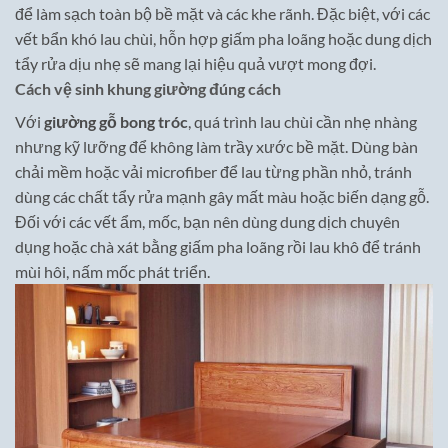
để làm sạch toàn bộ bề mặt và các khe rãnh. Đặc biệt, với các
vết bẩn khó lau chùi, hỗn hợp giấm pha loãng hoặc dung dịch
tẩy rửa dịu nhẹ sẽ mang lại hiệu quả vượt mong đợi.
Cách vệ sinh khung giường đúng cách
Với
giường gỗ bong tróc
, quá trình lau chùi cần nhẹ nhàng
nhưng kỹ lưỡng để không làm trầy xước bề mặt. Dùng bàn
chải mềm hoặc vải microfiber để lau từng phần nhỏ, tránh
dùng các chất tẩy rửa mạnh gây mất màu hoặc biến dạng gỗ.
Đối với các vết ẩm, mốc, bạn nên dùng dung dịch chuyên
dụng hoặc chà xát bằng giấm pha loãng rồi lau khô để tránh
mùi hôi, nấm mốc phát triển.