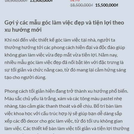
18,500,000
₫
13,500,000
₫
gốc
hiện
Giá
Giá
18,500,000
₫
15,500,000
₫
là:
tại
gốc
hiện
18,500,000₫.
là:
là:
tại
13,500,000₫.
18,500,000₫.
là:
15,500,0
Gợi ý các mẫu góc làm việc đẹp và tiện lợi theo
xu hướng mới
Khi nói đến việc thiết kế góc làm việc tại nhà, người ta
thường hướng tới các phong cách hiện đại và độc đáo giúp
không gian làm việc vừa đẹp mắt vừa tiện lợi. Năm nay,
nhiều mẫu góc làm việc đẹp đã nổi bật lên với đặc trưng là
sự tối giản và chức năng cao, từ đó mang lại cảm hứng sáng
tạo cho người dùng.
Phong cách tối giản hiện đang trở thành xu hướng phổ biến.
Màu sắc chủ yếu là trắng, xám và các tông màu pastel nhẹ
nhàng, tạo cảm giác thanh thoát và dễ chịu. Bố trí bàn làm
việc khoa học với cấu trúc hợp lý sẽ giúp bạn dễ dàng sắp
xếp các đồ decor cho góc làm việc, từ đó tối ưu không gian
làm việc. Các thiết kế bàn làm việc tối giản và tiện lợi thường