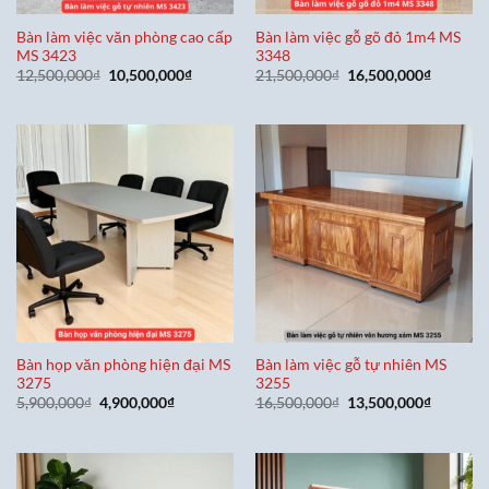
Bàn làm việc văn phòng cao cấp
Bàn làm việc gỗ gõ đỏ 1m4 MS
MS 3423
3348
Giá
Giá
Giá
Giá
12,500,000
₫
10,500,000
₫
21,500,000
₫
16,500,000
₫
gốc
hiện
gốc
hiện
là:
tại
là:
tại
12,500,000₫.
là:
21,500,000₫.
là:
10,500,000₫.
16,500,0
Bàn họp văn phòng hiện đại MS
Bàn làm việc gỗ tự nhiên MS
3275
3255
Giá
Giá
Giá
Giá
5,900,000
₫
4,900,000
₫
16,500,000
₫
13,500,000
₫
gốc
hiện
gốc
hiện
là:
tại
là:
tại
5,900,000₫.
là:
16,500,000₫.
là:
4,900,000₫.
13,500,0