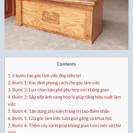
Contents
1.
6 bước tạo góc làm việc đẹp tiện lợi
2.
Bước 1: Xác định phong cách cho góc làm việc
3.
Bước 2: Lựa chọn bàn ghế phù hợp với không gian
4.
Bước 3: Sắp xếp ánh sáng hợp lý giúp tăng hiệu suất làm
việc
5.
Bước 4: Tận dụng phụ kiện trang trí tạo điểm nhấn
6.
Bước 5: Giữ góc làm việc luôn gọn gàng và khoa học
7.
Bước 6: Thêm cây xanh giúp không gian tươi mới và thư
giãn