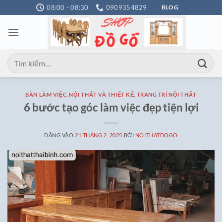
Bỏ
08:00 - 08:30
0909354829
BLOG
qua
nội
dung
Tìm
kiếm:
BÀN LÀM VIỆC
,
NỘI THẤT VÀ THIẾT KẾ
,
TRANG TRÍ NỘI THẤT
6 bước tạo góc làm việc đẹp tiện lợi
ĐĂNG VÀO
21 THÁNG 2, 2025
BỞI
NOITHATDOGO