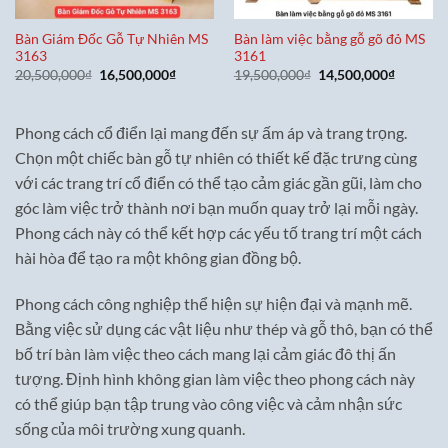
Bàn Giám Đốc Gỗ Tự Nhiên MS
Bàn làm việc bằng gỗ gõ đỏ MS
3163
3161
Giá
Giá
Giá
Giá
20,500,000
₫
16,500,000
₫
19,500,000
₫
14,500,000
₫
gốc
hiện
gốc
hiện
là:
tại
là:
tại
20,500,000₫.
là:
19,500,000₫.
là:
16,500,000₫.
14,500,0
Phong cách cổ điển lại mang đến sự ấm áp và trang trọng.
Chọn một chiếc bàn gỗ tự nhiên có thiết kế đặc trưng cùng
với các trang trí cổ điển có thể tạo cảm giác gần gũi, làm cho
góc làm việc trở thành nơi bạn muốn quay trở lại mỗi ngày.
Phong cách này có thể kết hợp các yếu tố trang trí một cách
hài hòa để tạo ra một không gian đồng bộ.
Phong cách công nghiệp thể hiện sự hiện đại và mạnh mẽ.
Bằng việc sử dụng các vật liệu như thép và gỗ thô, bạn có thể
bố trí bàn làm việc theo cách mang lại cảm giác đô thị ấn
tượng. Định hình không gian làm việc theo phong cách này
có thể giúp bạn tập trung vào công việc và cảm nhận sức
sống của môi trường xung quanh.