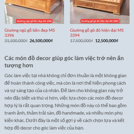
Giường ngủ gỗ bền đẹp MS
Giường gỗ gõ đỏ hiện đại MS
3396
3394
Giá
Giá
Giá
Giá
31,500,000
₫
26,500,000
₫
17,500,000
₫
12,500,000
₫
gốc
hiện
gốc
hiện
là:
tại
là:
tại
31,500,000₫.
là:
17,500,000₫.
là:
26,500,000₫.
12,500,0
Các món đồ decor giúp góc làm việc trở nên ấn
tượng hơn
Góc làm việc tại nhà không chỉ đơn thuần là một không gian
để hoàn thành công việc, mà còn là nơi thể hiện phong cách
và sự sáng tạo của cá nhân. Để làm cho không gian này trở
nên đặc biệt và thú vị hơn, việc lựa chọn các món đồ decor
hợp lý là rất quan trọng. Những món đồ này có thể bao gồm
tranh ảnh, thảm trải sàn, đồ handmade, và nhiều món phụ
kiện khác. Dưới đây là một số gợi ý về cách chọn lựa và kết
hợp đồ decor cho góc làm việc của bạn.