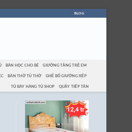
BLOG
Ủ
BÀN HỌC CHO BÉ
GIƯỜNG TẦNG TRẺ EM
ỆC
BÀN THỜ TỦ THỜ
GHẾ BỐ GIƯỜNG XẾP
TỦ BÀY HÀNG TỦ SHOP
QUẦY TIẾP TÂN