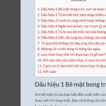
1.
Dấu hiệu 1 Bề mặt bong tróc, nứt nẻ hoặc 
2.
Dấu hiệu 2 Tủ bị mối mọt xâm nhập nhiều vị
3.
Dấu hiệu 3 Cánh tủ cong vênh hoặc không 
4.
Dấu hiệu 4 Ngăn kéo bị kẹt, ray trượt gỉ sé
5.
Dấu hiệu 5 Tủ bị mùi ẩm mốc kéo dài không
6.
Dấu hiệu 6 Kết cấu lung lay, không còn ch
7.
Tủ quá nhỏ không còn đáp ứng nhu cầu sử
8.
Những rủi ro khi dùng tủ hỏng lâu ngày
9.
Lựa chọn thay thế: tủ nhựa hay tủ gỗ mới?
10.
Khi nào nên sửa chữa thay vì mua tủ mới
11.
Cách xử lý tạm thời khi chưa thay tủ đư
12.
Kết luận
Dấu hiệu 1 Bề mặt bong tr
Khi bề mặt tủ của bạn bắt đầu xuất hiện các
thay mới rõ ràng nhất. Bạn sẽ không chỉ cả