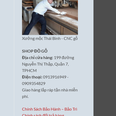
Xưởng mộc Thái Bình - CNC gỗ
SHOP ĐỒ GỖ
Địa chỉ cửa hàng:
199 đường
Nguyễn Thị Thập, Quận 7,
TPHCM
Điện thoại:
0913916949 -
0909354829
Giao hàng lắp ráp tận nhà miễn
phí.
Chính Sách Bảo Hành – Bảo Trì
Chính sách đổi trả hàng