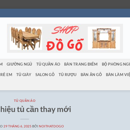
ẨM
GIƯỜNG NGỦ
TỦ QUẦN ÁO
BÀN TRANG ĐIỂM
BỘ PHÒNG NG
TRẺ EM
TỦ GIÀY
SALON GỖ
TỦ RƯỢU
BÀN ĂN GỖ
BÀN LÀM VI
TỦ QUẦN ÁO
hiệu tủ cần thay mới
ÀO
29 THÁNG 6, 2025
BỞI
NOITHATDOGO