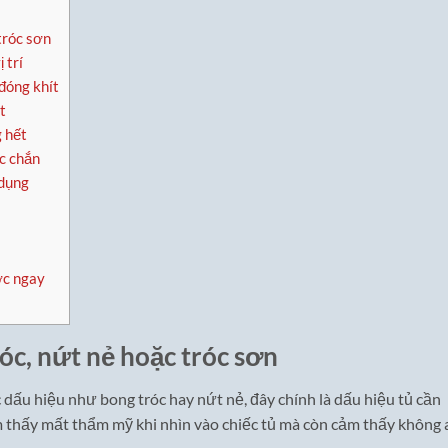
tróc sơn
 trí
đóng khít
t
 hết
ắc chắn
 dụng
ợc ngay
óc, nứt nẻ hoặc tróc sơn
 dấu hiệu như bong tróc hay nứt nẻ, đây chính là dấu hiệu tủ cần
m thấy mất thẩm mỹ khi nhìn vào chiếc tủ mà còn cảm thấy không 