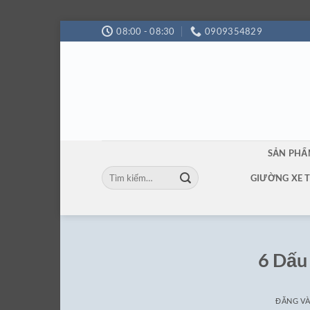
Bỏ
08:00 - 08:30
0909354829
qua
nội
dung
SẢN PH
Tìm
GIƯỜNG XE 
kiếm:
6 Dấu 
ĐĂNG V