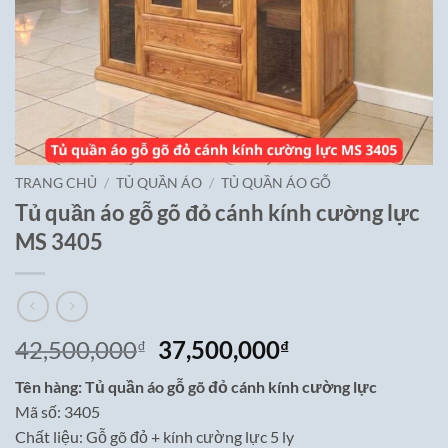
TRANG CHỦ
/
TỦ QUẦN ÁO
/
TỦ QUẦN ÁO GỖ
Tủ quần áo gỗ gõ đỏ cánh kính cường lực
MS 3405
Giá
Giá
42,500,000
37,500,000
₫
₫
gốc
hiện
Tên hàng: Tủ quần áo gỗ gõ đỏ cánh kính cường lực
là:
tại
Mã số: 3405
42,500,000₫.
là:
Chất liệu: Gỗ gõ đỏ + kính cường lực 5 ly
37,500,000₫.