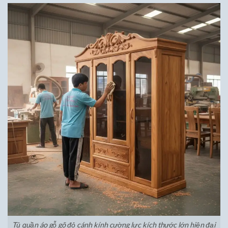
Tủ quần áo gỗ gõ đỏ cánh kính cường lực kích thước lớn hiện đại