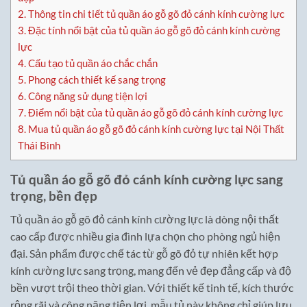
2.
Thông tin chi tiết tủ quần áo gỗ gõ đỏ cánh kính cường lực
3.
Đặc tính nổi bật của tủ quần áo gỗ gõ đỏ cánh kính cường
lực
4.
Cấu tạo tủ quần áo chắc chắn
5.
Phong cách thiết kế sang trọng
6.
Công năng sử dụng tiện lợi
7.
Điểm nổi bật của tủ quần áo gỗ gõ đỏ cánh kính cường lực
8.
Mua tủ quần áo gỗ gõ đỏ cánh kính cường lực tại Nội Thất
Thái Bình
Tủ quần áo gỗ gõ đỏ cánh kính cường lực sang
trọng, bền đẹp
Tủ quần áo gỗ gõ đỏ cánh kính cường lực là dòng nội thất
cao cấp được nhiều gia đình lựa chọn cho phòng ngủ hiện
đại. Sản phẩm được chế tác từ gỗ gõ đỏ tự nhiên kết hợp
kính cường lực sang trọng, mang đến vẻ đẹp đẳng cấp và độ
bền vượt trội theo thời gian. Với thiết kế tinh tế, kích thước
rộng rãi và công năng tiện lợi, mẫu tủ này không chỉ giúp lưu