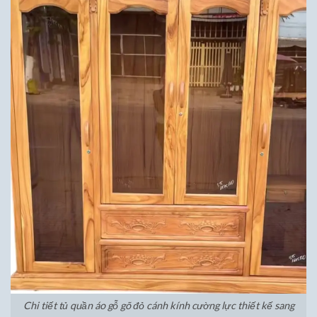
Chi tiết tủ quần áo gỗ gõ đỏ cánh kính cường lực thiết kế sang