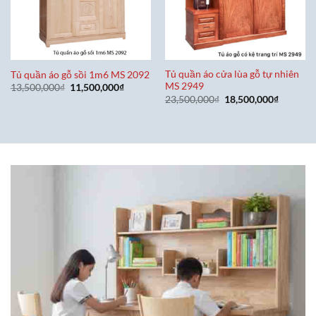
Tủ quần áo cửa lùa gỗ tự nhiên
Tủ quần áo gỗ sồi 1m6 MS 2092
MS 2949
Giá
Giá
13,500,000
₫
11,500,000
₫
gốc
hiện
Giá
Giá
23,500,000
₫
18,500,000
₫
là:
tại
gốc
hiện
13,500,000₫.
là:
là:
tại
11,500,000₫.
23,500,000₫.
là:
18,500,0