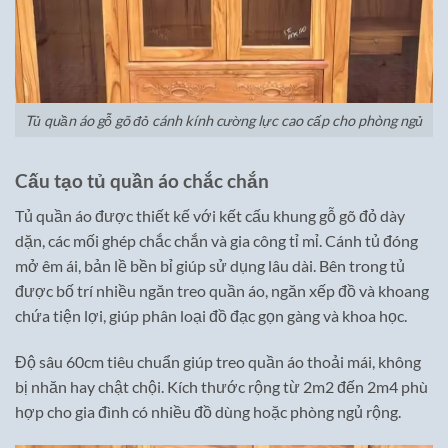
Tủ quần áo gỗ gõ đỏ cánh kính cường lực cao cấp cho phòng ngủ
Cấu tạo tủ quần áo chắc chắn
Tủ quần áo được thiết kế với kết cấu khung gỗ gõ đỏ dày
dặn, các mối ghép chắc chắn và gia công tỉ mỉ. Cánh tủ đóng
mở êm ái, bản lề bền bỉ giúp sử dụng lâu dài. Bên trong tủ
được bố trí nhiều ngăn treo quần áo, ngăn xếp đồ và khoang
chứa tiện lợi, giúp phân loại đồ đạc gọn gàng và khoa học.
Độ sâu 60cm tiêu chuẩn giúp treo quần áo thoải mái, không
bị nhăn hay chật chội. Kích thước rộng từ 2m2 đến 2m4 phù
hợp cho gia đình có nhiều đồ dùng hoặc phòng ngủ rộng.