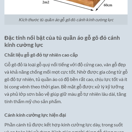
Kích thước tủ quần áo gỗ gõ đỏ cánh kính cường lực
Đặc tính nổi bật của tủ quần áo gỗ gõ đỏ cánh
kính cường lực
Chất liệu gỗ gõ đỏ tự nhiên cao cấp
Gỗ gõ đỏ là loại gỗ quý nổi tiếng với độ cứng cao, vân gỗ đẹp
và khả năng chống mối mọt cực tốt. Nhờ được gia công từ gỗ
gõ đỏ tự nhiên, tủ quần áo có độ bền rất cao, chịu lực tốt và ít
bị cong vênh theo thời gian. Bề mặt gỗ được xử lý kỹ lưỡng
và phủ lớp sơn bảo vệ giúp giữ màu gỗ tự nhiên lâu dài, tăng
tính thẩm mỹ cho sản phẩm.
Cánh kính cường lực hiện đại
Phần cánh tủ được kết hợp kính cường lực dày, trong suốt
và an toàn khi sử dụng. Kính giúp người dùng dễ dàng quan