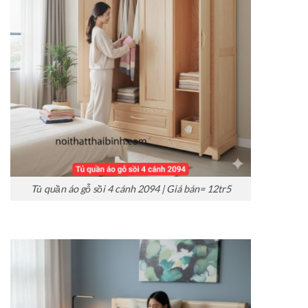
Tủ quần áo gỗ sồi 4 cánh 2094 | Giá bán= 12tr5