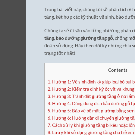
Trong bài viết này, chúng tôi sẽ phân tích 
tầng, kết hợp các kỹ thuật vệ sinh, bảo dư
Chúng ta sẽ đi sâu vào từng phương pháp c
tầng
,
bảo dưỡng giường tầng gỗ
, chống
mố
đoạn sử dụng. Hãy theo dõi kỹ những chia s
trạng tốt nhất!
Contents
1.
Hướng 1: Vệ sinh định kỳ giúp loại bỏ bụi 
2.
Hướng 2: Kiểm tra định kỳ ốc vít và khun
3.
Hướng 3: Tránh đặt giường tầng ở nơi ẩm
4.
Hướng 4: Dùng dung dịch bảo dưỡng gỗ tự 
5.
Hướng 5: Bảo vệ bề mặt giường bằng sơn 
6.
Hướng 6: Hướng dẫn di chuyển giường tần
7.
Cách xử lý khi giường tầng bị kêu hoặc lỏ
8.
Lưu ý khi sử dụng giường tầng cho trẻ em