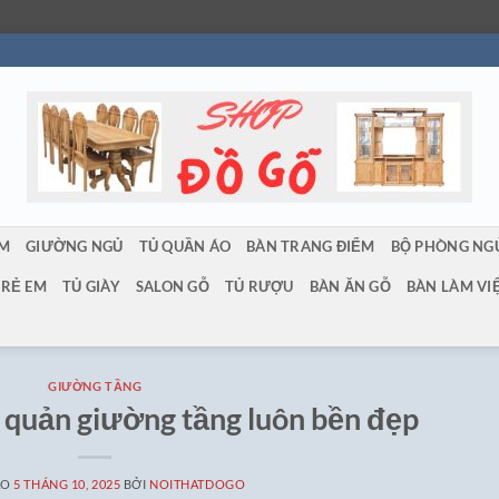
ẨM
GIƯỜNG NGỦ
TỦ QUẦN ÁO
BÀN TRANG ĐIỂM
BỘ PHÒNG NG
TRẺ EM
TỦ GIÀY
SALON GỖ
TỦ RƯỢU
BÀN ĂN GỖ
BÀN LÀM VI
GIƯỜNG TẦNG
 quản giường tầng luôn bền đẹp
ÀO
5 THÁNG 10, 2025
BỞI
NOITHATDOGO