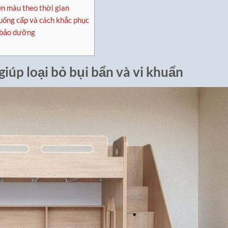
n màu theo thời gian
ống cấp và cách khắc phục
 bảo dưỡng
giúp loại bỏ bụi bẩn và vi khuẩn