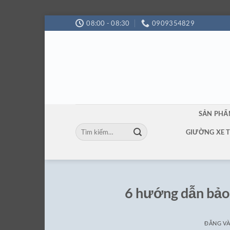
Bỏ
08:00 - 08:30
0909354829
qua
nội
dung
SẢN PH
Tìm
GIƯỜNG XE 
kiếm:
6 hướng dẫn bảo
ĐĂNG V