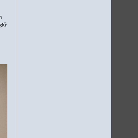
òn
giữ