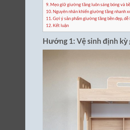
9.
Mẹo giữ giường tầng luôn sáng bóng và bề
10.
Nguyên nhân khiến giường tầng nhanh xu
11.
Gợi ý sản phẩm giường tầng bền đẹp, dễ
12.
Kết luận
Hướng 1: Vệ sinh định kỳ 