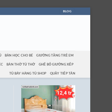
BLOG
Ủ
BÀN HỌC CHO BÉ
GIƯỜNG TẦNG TRẺ EM
ỆC
BÀN THỜ TỦ THỜ
GHẾ BỐ GIƯỜNG XẾP
TỦ BÀY HÀNG TỦ SHOP
QUẦY TIẾP TÂN