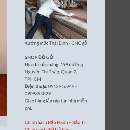
Xưởng mộc Thái Bình - CNC gỗ
SHOP ĐỒ GỖ
Địa chỉ cửa hàng:
199 đường
Nguyễn Thị Thập, Quận 7,
TPHCM
Điện thoại:
0913916949 -
0909354829
Giao hàng lắp ráp tận nhà miễn
phí.
Chính Sách Bảo Hành – Bảo Trì
Chính sách đổi trả hàng