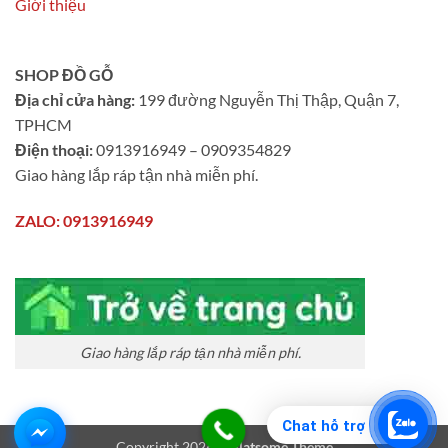
Giới thiệu
SHOP ĐỒ GỖ
Địa chỉ cửa hàng:
199 đường Nguyễn Thị Thập, Quận 7,
TPHCM
Điện thoại:
0913916949 – 0909354829
Giao hàng lắp ráp tận nhà miễn phí.
ZALO: 0913916949
Giao hàng lắp ráp tận nhà miễn phí.
Chat hỗ trợ
Copyright 2026 ©
Flatsome Theme