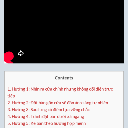
Contents
1.
Hướng 1: Nhìn ra cửa chính nhưng không đối diện trực
tiếp
2.
Hướng 2: Đặt bàn gần cửa sổ đón ánh sáng tự nhiên
3.
Hướng 3: Sau lưng có điểm tựa vững chắc
4.
Hướng 4: Tránh đặt bàn dưới xà ngang
5.
Hướng 5: Kê bàn theo hướng hợp mệnh