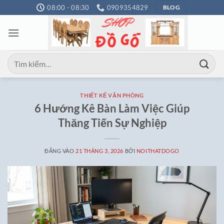
Bỏ
08:00 - 08:30
0909354829
BLOG
qua
nội
dung
Tìm
kiếm:
THIẾT KẾ VĂN PHÒNG
6 Hướng Kê Bàn Làm Việc Giúp
Thăng Tiến Sự Nghiệp
ĐĂNG VÀO
21 THÁNG 3, 2026
BỞI
NOITHATDOGO