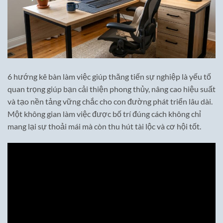
6 hướng kê bàn làm việc giúp thăng tiến sự nghiệp là yếu tố
quan trọng giúp bạn cải thiện phong thủy, nâng cao hiệu suất
và tạo nền tảng vững chắc cho con đường phát triển lâu dài.
Một không gian làm việc được bố trí đúng cách không chỉ
mang lại sự thoải mái mà còn thu hút tài lộc và cơ hội tốt.