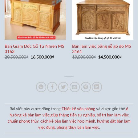
Bàn Giám Đốc Gỗ Tự Nhiên MS
Bàn làm việc bằng gỗ gõ đỏ MS
3163
3161
Giá
Giá
Giá
Giá
20,500,000
₫
16,500,000
₫
19,500,000
₫
14,500,000
₫
gốc
hiện
gốc
hiện
là:
tại
là:
tại
20,500,000₫.
là:
19,500,000₫.
là:
16,500,000₫.
14,500,0
Bài viết này được đăng trong
Thiết kế văn phòng
và được gắn thẻ
6
hướng kê bàn làm việc giúp thăng tiến sự nghiệp
,
bố trí bàn làm việc
chuẩn phong thủy
,
cách kê bàn làm việc hợp mệnh
,
hướng đặt bàn làm
việc đúng
,
phong thủy bàn làm việc
.