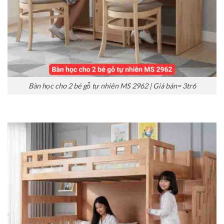
Bàn học cho 2 bé gỗ tự nhiên MS 2962 | Giá bán= 3tr6