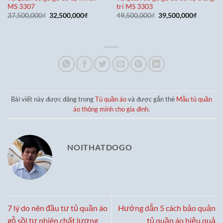
MS 3307
trí MS 3303
Giá
Giá
Giá
Giá
37,500,000
₫
32,500,000
₫
49,500,000
₫
39,500,000
₫
gốc
hiện
gốc
hiện
là:
tại
là:
tại
37,500,000₫.
là:
49,500,000₫.
là:
32,500,000₫.
39,500,0
Bài viết này được đăng trong
Tủ quần áo
và được gắn thẻ
Mẫu tủ quần
áo thông minh cho gia đình
.
NOITHATDOGO
7 lý do nên đầu tư tủ quần áo
Hướng dẫn 5 cách bảo quản
gỗ sồi tự nhiên chất lượng
tủ quần áo hiệu quả