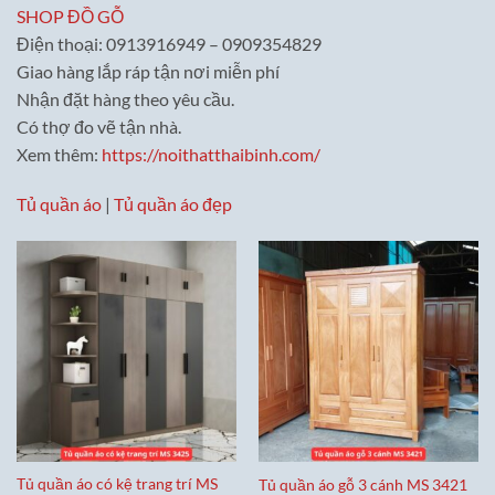
SHOP ĐỒ GỖ
Điện thoại: 0913916949 – 0909354829
Giao hàng lắp ráp tận nơi miễn phí
Nhận đặt hàng theo yêu cầu.
Có thợ đo vẽ tận nhà.
Xem thêm:
https://noithatthaibinh.com/
Tủ quần áo
|
Tủ quần áo đẹp
Tủ quần áo có kệ trang trí MS
Tủ quần áo gỗ 3 cánh MS 3421