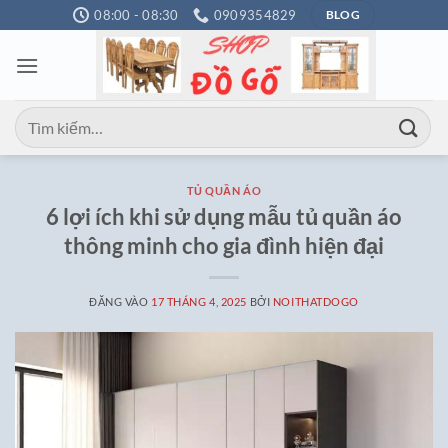
Bỏ
08:00 - 08:30
0909354829
BLOG
qua
nội
dung
Tìm
kiếm:
TỦ QUẦN ÁO
6 lợi ích khi sử dụng mẫu tủ quần áo
thông minh cho gia đình hiện đại
ĐĂNG VÀO
17 THÁNG 4, 2025
BỞI
NOITHATDOGO