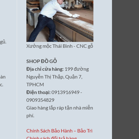
gủ.
Xưởng mộc Thái Bình - CNC gỗ
SHOP ĐỒ GỖ
Địa chỉ cửa hàng:
199 đường
bàn
Nguyễn Thị Thập, Quận 7,
c.
TPHCM
Điện thoại:
0913916949 -
0909354829
Giao hàng lắp ráp tận nhà miễn
phí.
Chính Sách Bảo Hành – Bảo Trì
Chính sách đổi trả hàng