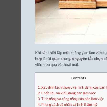
Khi cần thiết lập một không gian làm việc tạ
hợp là rất quan trọng.
6 nguyên tắc chọn b
việc hiệu quả và thoải mái.
Contents
1.
Xác định kích thước và hình dáng của bàn 
2.
Chất liệu và kiểu dáng bàn làm việc
3.
Tính năng và công năng của bàn làm việc
4.
Phong cách cá nhân và tính thẩm mỹ