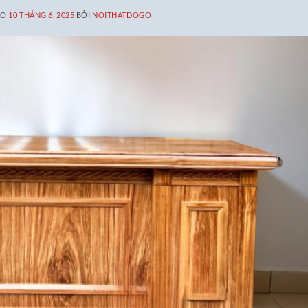
ÀO
10 THÁNG 6, 2025
BỞI
NOITHATDOGO