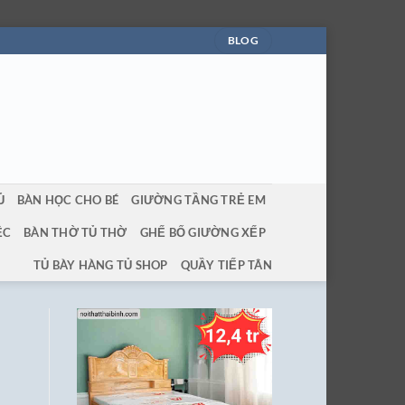
BLOG
Ủ
BÀN HỌC CHO BÉ
GIƯỜNG TẦNG TRẺ EM
ỆC
BÀN THỜ TỦ THỜ
GHẾ BỐ GIƯỜNG XẾP
TỦ BÀY HÀNG TỦ SHOP
QUẦY TIẾP TÂN