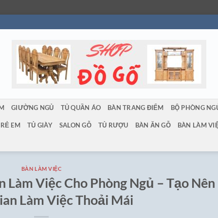
ẨM
GIƯỜNG NGỦ
TỦ QUẦN ÁO
BÀN TRANG ĐIỂM
BỘ PHÒNG NG
TRẺ EM
TỦ GIÀY
SALON GỖ
TỦ RƯỢU
BÀN ĂN GỖ
BÀN LÀM VI
BÀN LÀM VIỆC
n Làm Việc Cho Phòng Ngủ – Tạo Nên
ian Làm Việc Thoải Mái