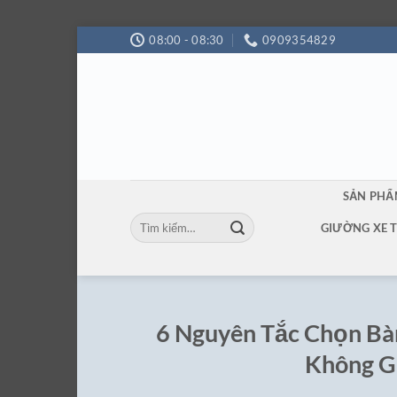
Bỏ
08:00 - 08:30
0909354829
qua
nội
dung
SẢN PH
Tìm
GIƯỜNG XE 
kiếm:
6 Nguyên Tắc Chọn Bà
Không G