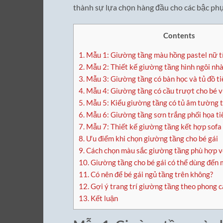
thành sự lựa chọn hàng đầu cho các bậc phụ
Contents
1.
Mẫu 1: Giường tầng màu hồng pastel nữ t
2.
Mẫu 2: Thiết kế giường tầng hình ngôi nh
3.
Mẫu 3: Giường tầng có bàn học và tủ đồ ti
4.
Mẫu 4: Giường tầng có cầu trượt cho bé v
5.
Mẫu 5: Kiểu giường tầng có tủ âm tường ti
6.
Mẫu 6: Giường tầng sơn trắng phối họa ti
7.
Mẫu 7: Thiết kế giường tầng kết hợp sofa
8.
Ưu điểm khi chọn giường tầng cho bé gái
9.
Cách chọn màu sắc giường tầng phù hợp vớ
10.
Giường tầng cho bé gái có thể dùng đến 
11.
Có nên để bé gái ngủ tầng trên không?
12.
Gợi ý trang trí giường tầng theo phong c
13.
Kết luận