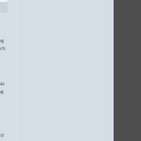
ng
ích
các
ng
tự