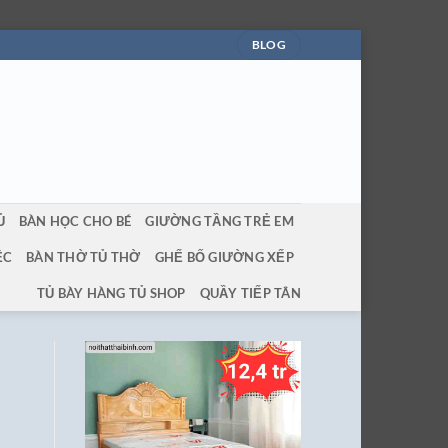
BLOG
Ủ
BÀN HỌC CHO BÉ
GIƯỜNG TẦNG TRẺ EM
ỆC
BÀN THỜ TỦ THỜ
GHẾ BỐ GIƯỜNG XẾP
TỦ BÀY HÀNG TỦ SHOP
QUẦY TIẾP TÂN