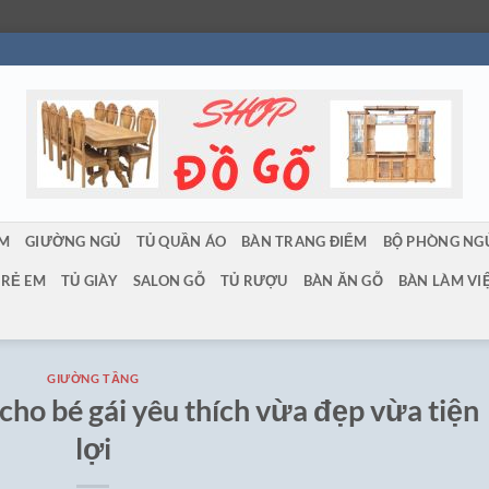
ẨM
GIƯỜNG NGỦ
TỦ QUẦN ÁO
BÀN TRANG ĐIỂM
BỘ PHÒNG NG
TRẺ EM
TỦ GIÀY
SALON GỖ
TỦ RƯỢU
BÀN ĂN GỖ
BÀN LÀM VI
GIƯỜNG TẦNG
cho bé gái yêu thích vừa đẹp vừa tiện
lợi