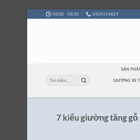
Bỏ
08:00 - 08:30
0909354829
qua
nội
dung
SẢN PH
Tìm
GIƯỜNG XE 
kiếm:
7 kiểu giường tầng gỗ 