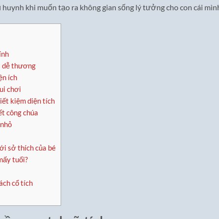
 huynh khi muốn tạo ra không gian sống lý tưởng cho con cái mìn
ính
à dễ thương
ện ích
ui chơi
ết kiệm diện tích
ết công chúa
 nhỏ
i sở thích của bé
mấy tuổi?
ách cổ tích