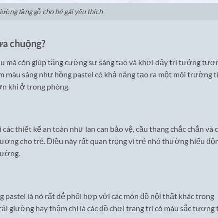
iường tầng gỗ cho bé gái yêu thích
 ưa chuộng?
ịu mà còn giúp tăng cường sự sáng tạo và khơi dậy trí tưởng tượ
am màu sáng như hồng pastel có khả năng tạo ra một môi trường t
ơn khi ở trong phòng.
các thiết kế an toàn như lan can bảo vệ, cầu thang chắc chắn và 
ương cho trẻ. Điều này rất quan trọng vì trẻ nhỏ thường hiếu độ
iường.
astel là nó rất dễ phối hợp với các món đồ nội thất khác trong
rải giường hay thậm chí là các đồ chơi trang trí có màu sắc tương 