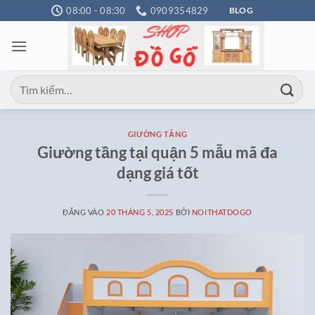
Bỏ
08:00 - 08:30
0909354829
BLOG
qua
nội
dung
Tìm
kiếm:
GIƯỜNG TẦNG
Giường tầng tại quận 5 mẫu mã đa
dạng giá tốt
ĐĂNG VÀO
20 THÁNG 5, 2025
BỞI
NOITHATDOGO