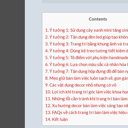
Contents
1.
Ý tưởng 1: Sử dụng cây xanh mini tăng sin
2.
Ý tưởng 2: Tận dụng đèn led giúp tạo khôn
3.
Ý tưởng 3: Trang trí bằng khung ảnh và tr
4.
Ý tưởng 4: Dùng kệ treo tường tiết kiệm d
5.
Ý tưởng 5: Tô điểm với phụ kiện handmade
6.
Ý tưởng 6: Lựa chọn màu sắc cá nhân hóa 
7.
Ý tưởng 7: Tận dụng hộp đựng đồ để bàn 
8.
Mẹo giữ bàn làm việc luôn sạch sẽ, gọn gà
9.
Các vật dụng decor nhỏ nhưng có võ
10.
Lợi ích khi trang trí góc làm việc khoa họ
11.
Những lỗi cần tránh khi trang trí bàn làm
12.
Xu hướng decor bàn làm việc sáng tạo n
13.
FAQs về cách trang trí bàn làm việc hiệu
14.
Kết luận