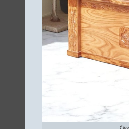
Ý tưở