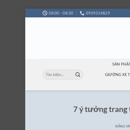
Bỏ
08:00 - 08:30
0909354829
qua
nội
dung
SẢN PH
Tìm
GIƯỜNG XE 
kiếm:
7 ý tưởng trang t
ĐĂNG V