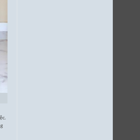
ệc.
ng