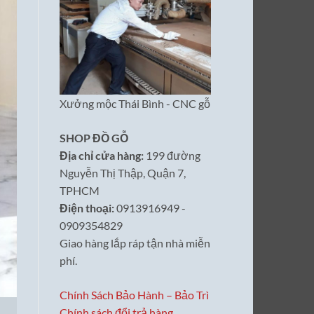
Xưởng mộc Thái Bình - CNC gỗ
SHOP ĐỒ GỖ
Địa chỉ cửa hàng:
199 đường
Nguyễn Thị Thập, Quận 7,
TPHCM
Điện thoại:
0913916949 -
0909354829
Giao hàng lắp ráp tận nhà miễn
phí.
Chính Sách Bảo Hành – Bảo Trì
Chính sách đổi trả hàng