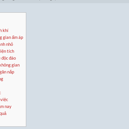
h khí
g gian ấm áp
anh nhỏ
iện tích
 độc đáo
không gian
ngăn nắp
ng
c
 việc
ăm nay
 quả