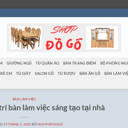
ẨM
GIƯỜNG NGỦ
TỦ QUẦN ÁO
BÀN TRANG ĐIỂM
BỘ PHÒNG NG
TRẺ EM
TỦ GIÀY
SALON GỖ
TỦ RƯỢU
BÀN ĂN GỖ
BÀN LÀM VI
BÀN LÀM VIỆC
rí bàn làm việc sáng tạo tại nhà
ÀO
29 THÁNG 5, 2025
BỞI
NOITHATDOGO