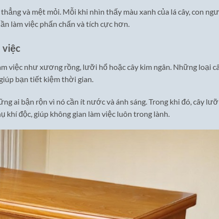
g thẳng và mệt mỏi. Mỗi khi nhìn thấy màu xanh của lá cây, con ng
hần làm việc phấn chấn và tích cực hơn.
 việc
làm việc như xương rồng, lưỡi hổ hoặc cây kim ngân. Những loại c
iúp bạn tiết kiệm thời gian.
g ai bận rộn vì nó cần ít nước và ánh sáng. Trong khi đó, cây lưỡ
 khí độc, giúp không gian làm việc luôn trong lành.