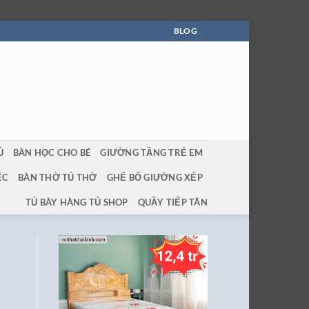
BLOG
Ủ
BÀN HỌC CHO BÉ
GIƯỜNG TẦNG TRẺ EM
ỆC
BÀN THỜ TỦ THỜ
GHẾ BỐ GIƯỜNG XẾP
TỦ BÀY HÀNG TỦ SHOP
QUẦY TIẾP TÂN