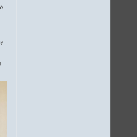
ười
ây
i