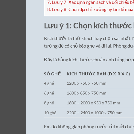
7.
Lưu ý 7: Xác định ngân sách và đối chiếu b
8.
Lưu ý 8: Chọn địa chỉ, xưởng uy tín để mua
Lưu ý 1: Chọn kích thước
Kích thước là thứ khách hay chọn sai nhất.
tường để có chỗ kéo ghế và đi lại. Phòng d
Đây là bảng kích thước chuẩn anh tổng hợp 
SỐ GHẾ
KÍCH THƯỚC BÀN (D X R X C)
4 ghế
1200 x 750 x 750 mm
6 ghế
1600 x 850 x 750 mm
8 ghế
1800 – 2000 x 950 x 750 mm
10 ghế
2200 – 2400 x 1000 x 750 mm
Em đo không gian phòng trước, rồi mới chọ