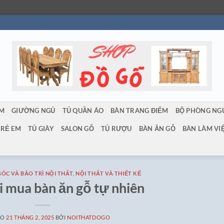
ẨM
GIƯỜNG NGỦ
TỦ QUẦN ÁO
BÀN TRANG ĐIỂM
BỘ PHÒNG NG
TRẺ EM
TỦ GIÀY
SALON GỖ
TỦ RƯỢU
BÀN ĂN GỖ
BÀN LÀM VI
ÓC VÀ BẢO TRÌ NỘI THẤT
,
NỘI THẤT VÀ THIẾT KẾ
hi mua bàn ăn gỗ tự nhiên
ÀO
21 THÁNG 2, 2025
BỞI
NOITHATDOGO