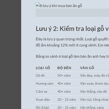
Lưu ý 2: Kiểm tra loại gỗ
Đây là lưu ý quan trọng nhất. Loại gỗ quyết 
độ ẩm khoảng 12% mới ít cong vênh. Em nên 
Bảng so sánh 6 loại gỗ làm bàn ăn anh hay t
LOẠI GỖ
ĐỘ BỀN
VÂN GỖ
Gõ đỏ
50+ năm
Vân đẹp, màu đỏ n
Hương xám
40+ năm
Vân xoáy, thơm dịu
Căm xe
40+ năm
Vân thẳng, nâu đỏ
Xoan đào
20 – 25 năm
Vân núi, hồng nhạt
Sồi (Oak)
20 – 25 năm
Vân thẳng, sáng