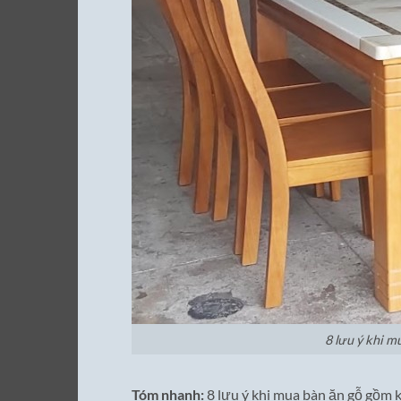
8 lưu ý khi m
Tóm nhanh:
8 lưu ý khi mua bàn ăn gỗ gồm kí