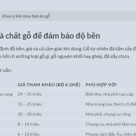
8 lưu ý khi mua bàn ăn gỗ
 và chất gỗ để đảm bảo độ bền
định độ bền, giá và cả cảm giác khi dùng. Gỗ tự nhiên đã tẩm sấy 
hỏi rõ xưởng loại gỗ gì, gỗ nguyên khối hay ghép, đã sấy chưa.
ư vấn:
GIÁ THAM KHẢO (BỘ 6 GHẾ)
PHÙ HỢP VỚI
âu sang
24 – 35 triệu
Biệt thự, nhà phố cao cấp
15 – 25 triệu
Nhà trung lưu, thích cổ đi
20 – 28 triệu
Nhà phố, chung cư rộng
8 – 14 triệu
Chung cư, nhà phố tầm tr
6 – 13 triệu
Phong cách Bắc Âu, hiện đ