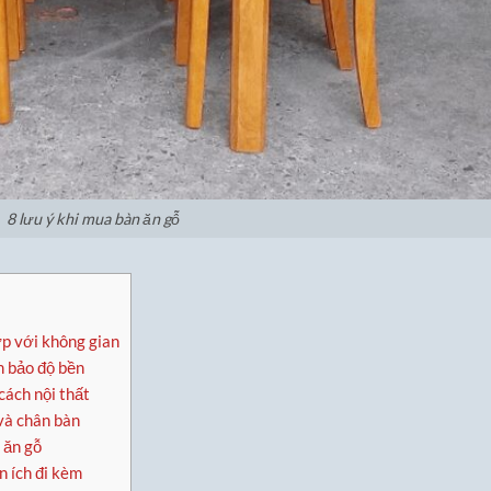
8 lưu ý khi mua bàn ăn gỗ
ợp với không gian
m bảo độ bền
cách nội thất
và chân bàn
 ăn gỗ
n ích đi kèm