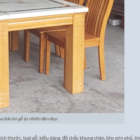
ua bàn ăn gỗ tự nhiên bền đẹp
ch thước, loại gỗ, kiểu dáng, độ chắc khung chân, lớp sơn phủ, tí