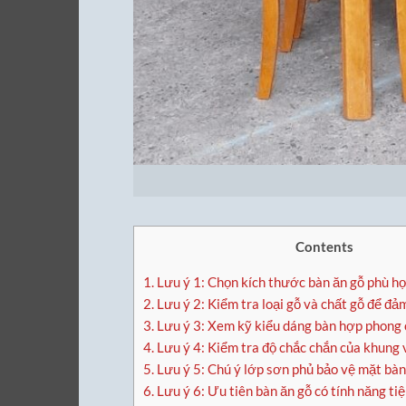
Contents
1.
Lưu ý 1: Chọn kích thước bàn ăn gỗ phù h
2.
Lưu ý 2: Kiểm tra loại gỗ và chất gỗ để đả
3.
Lưu ý 3: Xem kỹ kiểu dáng bàn hợp phong 
4.
Lưu ý 4: Kiểm tra độ chắc chắn của khung 
5.
Lưu ý 5: Chú ý lớp sơn phủ bảo vệ mặt bàn
6.
Lưu ý 6: Ưu tiên bàn ăn gỗ có tính năng tiệ