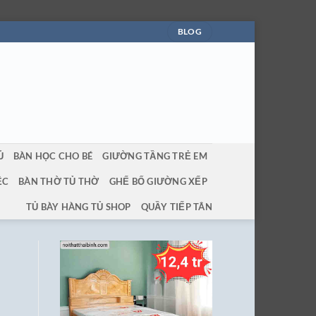
BLOG
Ủ
BÀN HỌC CHO BÉ
GIƯỜNG TẦNG TRẺ EM
ỆC
BÀN THỜ TỦ THỜ
GHẾ BỐ GIƯỜNG XẾP
TỦ BÀY HÀNG TỦ SHOP
QUẦY TIẾP TÂN