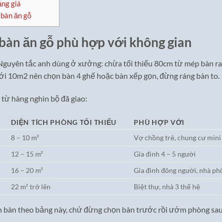
ảng giá
 bàn ăn gỗ
 bàn ăn gỗ phù hợp với không gian
 Nguyên tắc anh dùng ở xưởng: chừa tối thiểu 80cm từ mép bàn ra
ưới 10m2 nên chọn bàn 4 ghế hoặc bàn xếp gọn, đừng ráng bàn to.
từ hàng nghìn bộ đã giao:
DIỆN TÍCH PHÒNG TỐI THIỂU
PHÙ HỢP VỚI
8 – 10 m²
Vợ chồng trẻ, chung cư mini
12 – 15 m²
Gia đình 4 – 5 người
16 – 20 m²
Gia đình đông người, nhà ph
22 m² trở lên
Biệt thự, nhà 3 thế hệ
n bàn theo bảng này, chứ đừng chọn bàn trước rồi ướm phòng sau