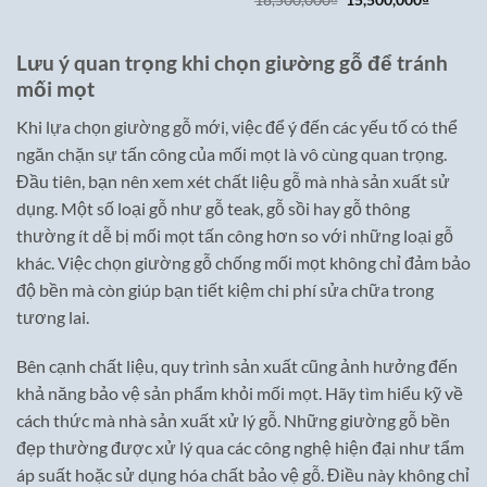
18,500,000
₫
15,500,000
₫
là:
tại
gốc
hiện
18,500,000₫.
là:
là:
tại
13,500,000₫.
18,500,000₫.
là:
15,500,0
Lưu ý quan trọng khi chọn giường gỗ để tránh
mối mọt
Khi lựa chọn giường gỗ mới, việc để ý đến các yếu tố có thể
ngăn chặn sự tấn công của mối mọt là vô cùng quan trọng.
Đầu tiên, bạn nên xem xét chất liệu gỗ mà nhà sản xuất sử
dụng. Một số loại gỗ như gỗ teak, gỗ sồi hay gỗ thông
thường ít dễ bị mối mọt tấn công hơn so với những loại gỗ
khác. Việc chọn giường gỗ chống mối mọt không chỉ đảm bảo
độ bền mà còn giúp bạn tiết kiệm chi phí sửa chữa trong
tương lai.
Bên cạnh chất liệu, quy trình sản xuất cũng ảnh hưởng đến
khả năng bảo vệ sản phẩm khỏi mối mọt. Hãy tìm hiểu kỹ về
cách thức mà nhà sản xuất xử lý gỗ. Những giường gỗ bền
đẹp thường được xử lý qua các công nghệ hiện đại như tẩm
áp suất hoặc sử dụng hóa chất bảo vệ gỗ. Điều này không chỉ