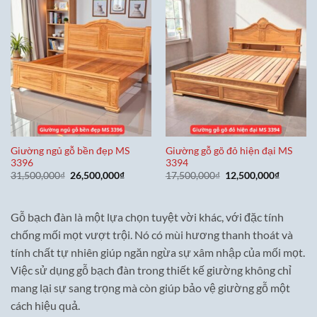
Giường ngủ gỗ bền đẹp MS
Giường gỗ gõ đỏ hiện đại MS
3396
3394
Giá
Giá
Giá
Giá
31,500,000
₫
26,500,000
₫
17,500,000
₫
12,500,000
₫
gốc
hiện
gốc
hiện
là:
tại
là:
tại
31,500,000₫.
là:
17,500,000₫.
là:
26,500,000₫.
12,500,0
Gỗ bạch đàn là một lựa chọn tuyệt vời khác, với đặc tính
chống mối mọt vượt trội. Nó có mùi hương thanh thoát và
tính chất tự nhiên giúp ngăn ngừa sự xâm nhập của mối mọt.
Việc sử dụng gỗ bạch đàn trong thiết kế giường không chỉ
mang lại sự sang trọng mà còn giúp bảo vệ giường gỗ một
cách hiệu quả.