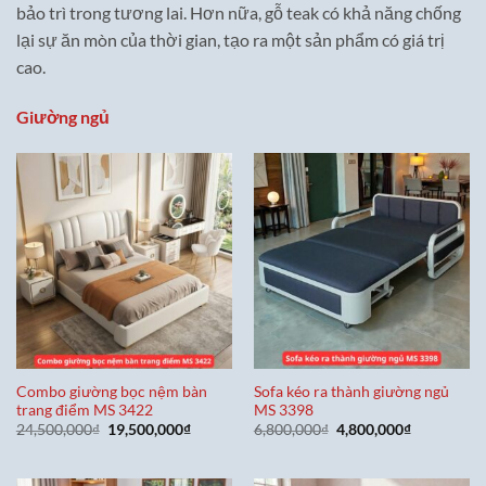
bảo trì trong tương lai. Hơn nữa, gỗ teak có khả năng chống
lại sự ăn mòn của thời gian, tạo ra một sản phẩm có giá trị
cao.
Giường ngủ
Combo giường bọc nệm bàn
Sofa kéo ra thành giường ngủ
trang điểm MS 3422
MS 3398
Giá
Giá
Giá
Giá
24,500,000
₫
19,500,000
₫
6,800,000
₫
4,800,000
₫
gốc
hiện
gốc
hiện
là:
tại
là:
tại
24,500,000₫.
là:
6,800,000₫.
là:
19,500,000₫.
4,800,000₫