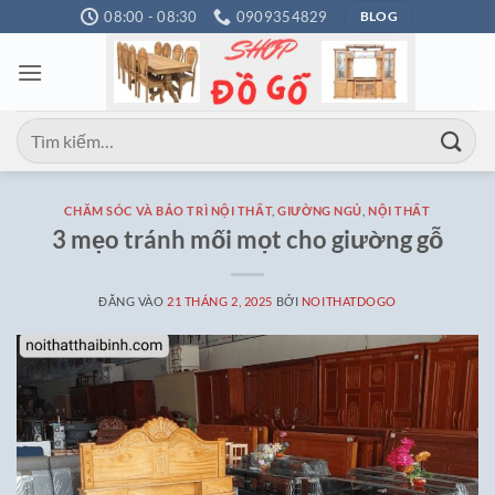
Bỏ
08:00 - 08:30
0909354829
BLOG
qua
nội
dung
Tìm
kiếm:
CHĂM SÓC VÀ BẢO TRÌ NỘI THẤT
,
GIƯỜNG NGỦ
,
NỘI THẤT
3 mẹo tránh mối mọt cho giường gỗ
ĐĂNG VÀO
21 THÁNG 2, 2025
BỞI
NOITHATDOGO