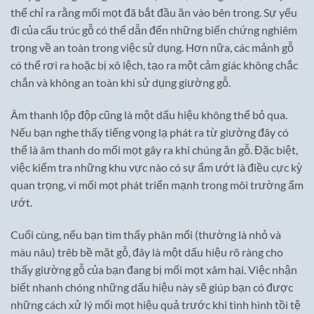
thể chỉ ra rằng mối mọt đã bắt đầu ăn vào bên trong. Sự yếu
đi của cấu trúc gỗ có thể dẫn đến những biến chứng nghiêm
trọng về an toàn trong việc sử dụng. Hơn nữa, các mảnh gỗ
có thể rơi ra hoặc bị xô lệch, tạo ra một cảm giác không chắc
chắn và không an toàn khi sử dụng giường gỗ.
Âm thanh lộp độp cũng là một dấu hiệu không thể bỏ qua.
Nếu bạn nghe thấy tiếng vọng lạ phát ra từ giường đây có
thể là âm thanh do mối mọt gây ra khi chúng ăn gỗ. Đặc biệt,
việc kiểm tra những khu vực nào có sự ẩm ướt là điều cực kỳ
quan trọng, vì mối mọt phát triển mạnh trong môi trường ẩm
ướt.
Cuối cùng, nếu bạn tìm thấy phân mối (thường là nhỏ và
màu nâu) trêb bề mặt gỗ, đây là một dấu hiệu rõ ràng cho
thấy giường gỗ của bạn đang bị mối mọt xâm hại. Việc nhận
biết nhanh chóng những dấu hiệu này sẽ giúp bạn có được
những cách xử lý mối mọt hiệu quả trước khi tình hình tồi tệ