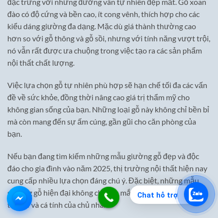
đặc trưng với những đường vân tự nhiên đẹp mắt. Gỗ xoan
đào có độ cứng và bền cao, ít cong vênh, thích hợp cho các
kiểu dáng giường đa dạng. Mặc dù giá thành thường cao
hơn so với gỗ thông và gỗ sồi, nhưng với tính năng vượt trội,
nó vẫn rất được ưa chuộng trong việc tạo ra các sản phẩm
nội thất chất lượng.
Việc lựa chọn gỗ tự nhiên phù hợp sẽ hạn chế tối đa các vấn
đề về sức khỏe, đồng thời nâng cao giá trị thẩm mỹ cho
không gian sống của bạn. Những loại gỗ này không chỉ bền bỉ
mà còn mang đến sự ấm cúng, gần gũi cho căn phòng của
bạn.
Nếu bạn đang tìm kiếm những mẫu giường gỗ đẹp và độc
đáo cho gia đình vào năm 2025, thị trường nội thất hiện nay
cung cấp nhiều lựa chọn đáng chú ý. Đặc biệt, những mẫu
giường gỗ hiện đại không chỉ đẹp mắt mà còn thể hiện sự
Chat hỗ trợ
tinh tế và cá tính của chủ nhân.