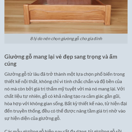
8 lý do nên chọn giường gỗ cho gia đình
Giường gỗ mang lại vẻ đẹp sang trọng và ấm
cúng
Giường gỗ từ lâu đã trở thành một lựa chọn phổ biến trong
thiết kế nội thất, không chỉ vì tính chắc chắn và độ bền của
nó mà còn bởi giá trị thẩm mỹ tuyệt vời mà nó mang lại. Với
chất liệu tự nhiên, gỗ có khả năng tạo ra cảm giác gần gũi,
hòa hợp với không gian sống. Bất kỳ thiết kế nào, từ hiện đại
đến truyền thống, đều có thể được nâng tầm giá trị nhờ vào
sự hiện diện của giường gỗ.
Các mẫu giường gỗ hiện nay rất đa dạng, từ giường gỗ sồi,