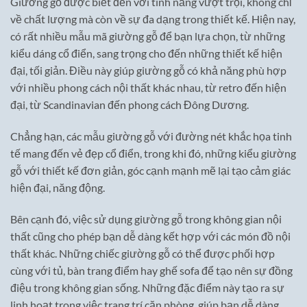
Giường gỗ được biết đến với tính năng vượt trội, không chỉ
về chất lượng mà còn về sự đa dạng trong thiết kế. Hiện nay,
có rất nhiều mẫu mã giường gỗ để bạn lựa chọn, từ những
kiểu dáng cổ điển, sang trọng cho đến những thiết kế hiện
đại, tối giản. Điều này giúp giường gỗ có khả năng phù hợp
với nhiều phong cách nội thất khác nhau, từ retro đến hiện
đại, từ Scandinavian đến phong cách Đông Dương.
Chẳng hạn, các mẫu giường gỗ với đường nét khắc họa tinh
tế mang đến vẻ đẹp cổ điển, trong khi đó, những kiểu giường
gỗ với thiết kế đơn giản, góc cạnh mạnh mẽ lại tạo cảm giác
hiện đại, năng động.
Bên cạnh đó, việc sử dụng giường gỗ trong không gian nội
thất cũng cho phép bạn dễ dàng kết hợp với các món đồ nội
thất khác. Những chiếc giường gỗ có thể được phối hợp
cùng với tủ, bàn trang điểm hay ghế sofa để tạo nên sự đồng
điệu trong không gian sống. Những đặc điểm này tạo ra sự
linh hoạt trong việc trang trí căn phòng, giúp bạn dễ dàng