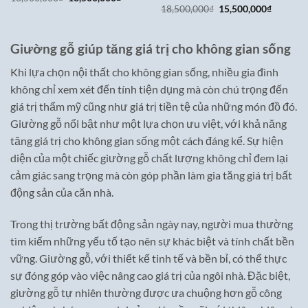
gốc
hiện
Giá
Giá
18,500,000
₫
15,500,000
₫
là:
tại
gốc
hiện
18,500,000₫.
là:
là:
tại
13,500,000₫.
18,500,000₫.
là:
15,500,0
Giường gỗ giúp tăng giá trị cho không gian sống
Khi lựa chọn nội thất cho không gian sống, nhiều gia đình
không chỉ xem xét đến tính tiện dụng mà còn chú trọng đến
giá trị thẩm mỹ cũng như giá trị tiền tệ của những món đồ đó.
Giường gỗ nổi bật như một lựa chọn ưu việt, với khả năng
tăng giá trị cho không gian sống một cách đáng kể. Sự hiện
diện của một chiếc giường gỗ chất lượng không chỉ đem lại
cảm giác sang trọng mà còn góp phần làm gia tăng giá trị bất
động sản của căn nhà.
Trong thị trường bất động sản ngày nay, người mua thường
tìm kiếm những yếu tố tạo nên sự khác biệt và tính chất bền
vững. Giường gỗ, với thiết kế tinh tế và bền bỉ, có thể thực
sự đóng góp vào việc nâng cao giá trị của ngôi nhà. Đặc biệt,
giường gỗ tự nhiên thường được ưa chuộng hơn gỗ công