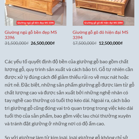
Giường ngủ gỗ bền đẹp MS
Giường gỗ gõ đỏ hiện đại MS
3396
3394
Giá
Giá
Giá
Giá
31,500,000
₫
26,500,000
₫
17,500,000
₫
12,500,000
₫
gốc
hiện
gốc
hiện
là:
tại
là:
tại
31,500,000₫.
là:
17,500,000₫.
là:
26,500,000₫.
12,500,0
Các yếu tố quyết định độ bền của giường gỗ bao gồm chất
lượng gỗ, quy trình sản xuất và cách bảo trì. Gỗ tự nhiên cần
được xử lý đúng cách để giảm thiểu rủi ro về mục nát hoặc
nứt nẻ. Đặc biệt, những sản phẩm giường gỗ được làm từ gỗ
chất lượng cao và được sản xuất bởi những nghệ nhân có
tay nghề cao thường có tuổi thọ kéo dài. Ngoài ra, cách bảo
trì giường gỗ cũng đóng vai trò quan trọng trong việc kéo dài
tuổi thọ của sản phẩm, bao gồm việc lau chùi thường xuyên
và tránh đặt giường ở những nơi có độ ẩm cao.
So với giường làm từ kim loại, loại giường gỗ không chỉ sở