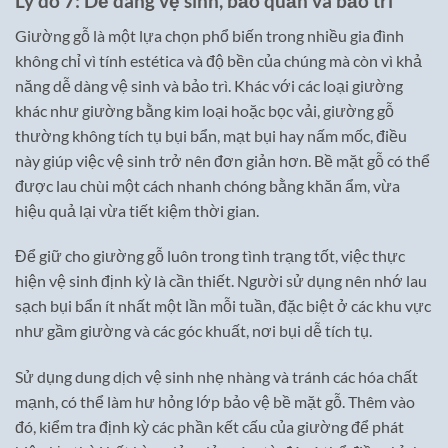
Lý do 7: Dễ dàng vệ sinh, bảo quản và bảo trì
Giường gỗ là một lựa chọn phổ biến trong nhiều gia đình
không chỉ vì tính estética và độ bền của chúng mà còn vì khả
năng dễ dàng vệ sinh và bảo trì. Khác với các loại giường
khác như giường bằng kim loại hoặc bọc vải, giường gỗ
thường không tích tụ bụi bẩn, mạt bụi hay nấm mốc, điều
này giúp việc vệ sinh trở nên đơn giản hơn. Bề mặt gỗ có thể
được lau chùi một cách nhanh chóng bằng khăn ẩm, vừa
hiệu quả lại vừa tiết kiệm thời gian.
Để giữ cho giường gỗ luôn trong tình trạng tốt, việc thực
hiện vệ sinh định kỳ là cần thiết. Người sử dụng nên nhớ lau
sạch bụi bẩn ít nhất một lần mỗi tuần, đặc biệt ở các khu vực
như gầm giường và các góc khuất, nơi bụi dễ tích tụ.
Sử dụng dung dịch vệ sinh nhẹ nhàng và tránh các hóa chất
mạnh, có thể làm hư hỏng lớp bảo vệ bề mặt gỗ. Thêm vào
đó, kiểm tra định kỳ các phần kết cấu của giường để phát