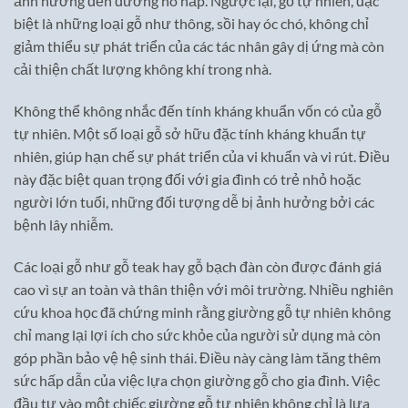
ảnh hưởng đến đường hô hấp. Ngược lại, gỗ tự nhiên, đặc
biệt là những loại gỗ như thông, sồi hay óc chó, không chỉ
giảm thiểu sự phát triển của các tác nhân gây dị ứng mà còn
cải thiện chất lượng không khí trong nhà.
Không thể không nhắc đến tính kháng khuẩn vốn có của gỗ
tự nhiên. Một số loại gỗ sở hữu đặc tính kháng khuẩn tự
nhiên, giúp hạn chế sự phát triển của vi khuẩn và vi rút. Điều
này đặc biệt quan trọng đối với gia đình có trẻ nhỏ hoặc
người lớn tuổi, những đối tượng dễ bị ảnh hưởng bởi các
bệnh lây nhiễm.
Các loại gỗ như gỗ teak hay gỗ bạch đàn còn được đánh giá
cao vì sự an toàn và thân thiện với môi trường. Nhiều nghiên
cứu khoa học đã chứng minh rằng giường gỗ tự nhiên không
chỉ mang lại lợi ích cho sức khỏe của người sử dụng mà còn
góp phần bảo vệ hệ sinh thái. Điều này càng làm tăng thêm
sức hấp dẫn của việc lựa chọn giường gỗ cho gia đình. Việc
đầu tư vào một chiếc giường gỗ tự nhiên không chỉ là lựa