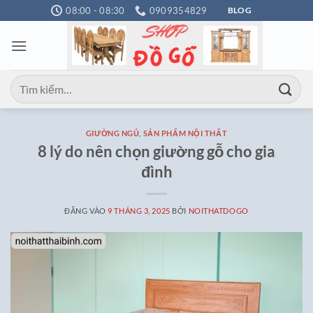
Bỏ
08:00 - 08:30
0909354829
BLOG
qua
nội
dung
Tìm
kiếm:
GIƯỜNG NGỦ
,
SẢN PHẨM NỘI THẤT
8 lý do nên chọn giường gỗ cho gia
đình
ĐĂNG VÀO
9 THÁNG 3, 2025
BỞI
NOITHATDOGO