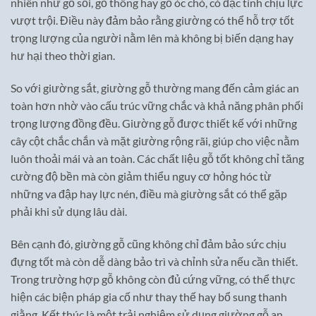
nhiên như gỗ sồi, gỗ thông hay gỗ óc chó, có đặc tính chịu lực
vượt trội. Điều này đảm bảo rằng giường có thể hỗ trợ tốt
trọng lượng của người nằm lên mà không bị biến dạng hay
hư hại theo thời gian.
So với giường sắt, giường gỗ thường mang đến cảm giác an
toàn hơn nhờ vào cấu trúc vững chắc và khả năng phân phối
trọng lượng đồng đều. Giường gỗ được thiết kế với những
cây cột chắc chắn và mặt giường rộng rãi, giúp cho việc nằm
luôn thoải mái và an toàn. Các chất liệu gỗ tốt không chỉ tăng
cường độ bền mà còn giảm thiểu nguy cơ hỏng hóc từ
những va đập hay lực nén, điều mà giường sắt có thể gặp
phải khi sử dụng lâu dài.
Bên cạnh đó, giường gỗ cũng không chỉ đảm bảo sức chịu
đựng tốt mà còn dễ dàng bảo trì và chỉnh sửa nếu cần thiết.
Trong trường hợp gỗ không còn đủ cứng vững, có thể thực
hiện các biện pháp gia cố như thay thế hay bổ sung thanh
giằng. Kết thúc là một trải nghiệm sử dụng giường gỗ an