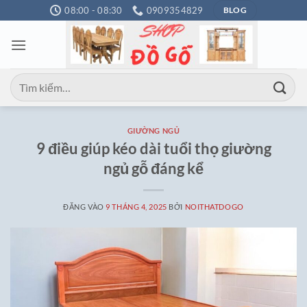
Bỏ
08:00 - 08:30
0909354829
BLOG
qua
nội
dung
Tìm
kiếm:
GIƯỜNG NGỦ
9 điều giúp kéo dài tuổi thọ giường
ngủ gỗ đáng kể
ĐĂNG VÀO
9 THÁNG 4, 2025
BỞI
NOITHATDOGO