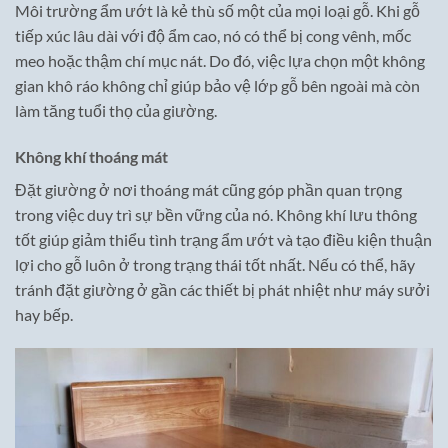
Môi trường ẩm ướt là kẻ thù số một của mọi loại gỗ. Khi gỗ
tiếp xúc lâu dài với độ ẩm cao, nó có thể bị cong vênh, mốc
meo hoặc thậm chí mục nát. Do đó, việc lựa chọn một không
gian khô ráo không chỉ giúp bảo vệ lớp gỗ bên ngoài mà còn
làm tăng tuổi thọ của giường.
Không khí thoáng mát
Đặt giường ở nơi thoáng mát cũng góp phần quan trọng
trong việc duy trì sự bền vững của nó. Không khí lưu thông
tốt giúp giảm thiểu tình trạng ẩm ướt và tạo điều kiện thuận
lợi cho gỗ luôn ở trong trạng thái tốt nhất. Nếu có thể, hãy
tránh đặt giường ở gần các thiết bị phát nhiệt như máy sưởi
hay bếp.