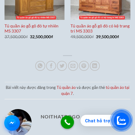
Tủ quần áo gỗ gõ đỏ tự nhiên
Tủ quần áo gỗ gõ đỏ có kệ trang
MS 3307
trí MS 3303
Giá
Giá
Giá
Giá
37,500,000
₫
32,500,000
₫
49,500,000
₫
39,500,000
₫
gốc
hiện
gốc
hiện
là:
tại
là:
tại
37,500,000₫.
là:
49,500,000₫.
là:
32,500,000₫.
39,500,0
Bài viết này được đăng trong
Tủ quần áo
và được gắn thẻ
tủ quần áo tại
quận 7
.
NOITHATDOGO
Chat hỗ trợ