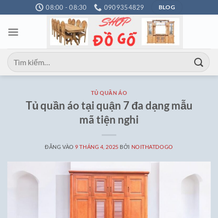
Bỏ
08:00 - 08:30
0909354829
BLOG
qua
nội
dung
Tìm
kiếm:
TỦ QUẦN ÁO
Tủ quần áo tại quận 7 đa dạng mẫu
mã tiện nghi
ĐĂNG VÀO
9 THÁNG 4, 2025
BỞI
NOITHATDOGO