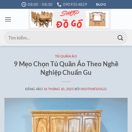
Bỏ
08:00 - 08:30
0909354829
BLOG
qua
nội
dung
Tìm
kiếm:
TỦ QUẦN ÁO
9 Mẹo Chọn Tủ Quần Áo Theo Nghề
Nghiệp Chuẩn Gu
ĐĂNG VÀO
16 THÁNG 10, 2025
BỞI
NOITHATDOGO