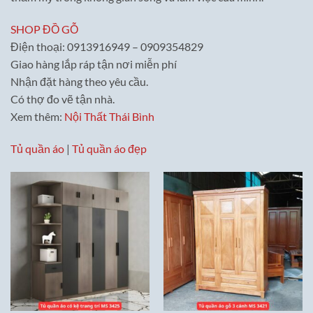
SHOP ĐỒ GỖ
Điện thoại: 0913916949 – 0909354829
Giao hàng lắp ráp tận nơi miễn phí
Nhận đặt hàng theo yêu cầu.
Có thợ đo vẽ tận nhà.
Xem thêm:
Nội Thất Thái Bình
Tủ quần áo
|
Tủ quần áo đẹp