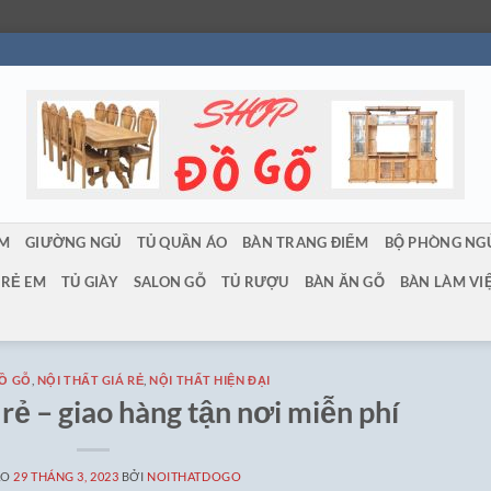
ẨM
GIƯỜNG NGỦ
TỦ QUẦN ÁO
BÀN TRANG ĐIỂM
BỘ PHÒNG NG
TRẺ EM
TỦ GIÀY
SALON GỖ
TỦ RƯỢU
BÀN ĂN GỖ
BÀN LÀM VI
ĐỒ GỖ
,
NỘI THẤT GIÁ RẺ
,
NỘI THẤT HIỆN ĐẠI
 rẻ – giao hàng tận nơi miễn phí
ÀO
29 THÁNG 3, 2023
BỞI
NOITHATDOGO