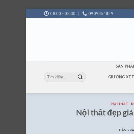
Bỏ
08:00 - 08:30
0909354829
qua
nội
dung
SẢN PH
Tìm
GIƯỜNG XE 
kiếm:
NỘI THẤT - 
Nội thất đẹp giá
ĐĂNG V