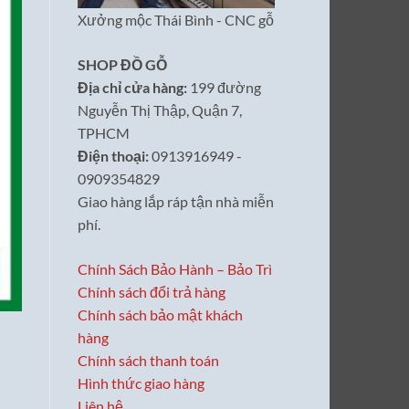
Xưởng mộc Thái Bình - CNC gỗ
SHOP ĐỒ GỖ
Địa chỉ cửa hàng:
199 đường
Nguyễn Thị Thập, Quận 7,
TPHCM
Điện thoại:
0913916949 -
0909354829
Giao hàng lắp ráp tận nhà miễn
phí.
Chính Sách Bảo Hành – Bảo Trì
Chính sách đổi trả hàng
Chính sách bảo mật khách
hàng
Chính sách thanh toán
Hình thức giao hàng
Liên hệ