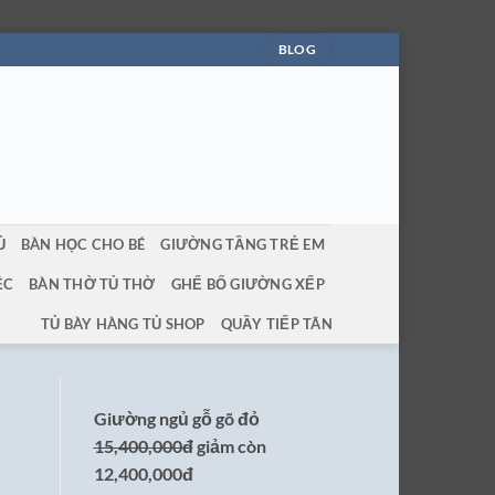
BLOG
Ủ
BÀN HỌC CHO BÉ
GIƯỜNG TẦNG TRẺ EM
ỆC
BÀN THỜ TỦ THỜ
GHẾ BỐ GIƯỜNG XẾP
TỦ BÀY HÀNG TỦ SHOP
QUẦY TIẾP TÂN
Giường ngủ gỗ gõ đỏ
15,400,000đ
giảm còn
12,400,000đ