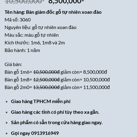
Giá
Giá
10,500,000
8,500,000
gốc
hiện
Tên hàng: Bàn giám đốc gỗ tự nhiên xoan đào
là:
tại
Mã số: 3060
10,500,000₫.
là:
Nguyên liệu: gỗ tự nhiên xoan đào
8,500,000₫.
Màu sắc: màu gỗ tự nhiên
Kích thước: 1m6, 1m8 và 2m
Bảo hành: 1 năm
Giá bán:
Bàn gỗ 1m6=
10,500,000đ
giảm còn= 8,500,000đ
Bàn gỗ 1m8=
12,500,000đ
giảm còn= 10,500,000đ
Bàn gỗ 2m0=
13,500,000đ
giảm còn= 11,500,000đ
Giao hàng TPHCM miễn phí
Giao hàng các tỉnh có phí tùy theo xa gần.
Sản phẩm có sẵn trong cửa hàng giao ngay.
Gọi ngay 0913916949