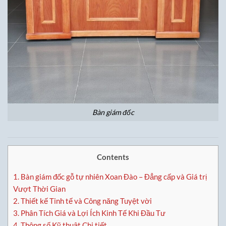
Bàn giám đốc
Contents
1.
Bàn giám đốc gỗ tự nhiên Xoan Đào – Đẳng cấp và Giá trị
Vượt Thời Gian
2.
Thiết kế Tinh tế và Công năng Tuyệt vời
3.
Phân Tích Giá và Lợi Ích Kinh Tế Khi Đầu Tư
4.
Thông số Kỹ thuật Chi tiết