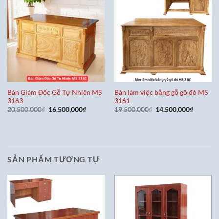
Bàn Giám Đốc Gỗ Tự Nhiên MS
Bàn làm việc bằng gỗ gõ đỏ MS
3163
3161
Giá
Giá
Giá
Giá
20,500,000
₫
16,500,000
₫
19,500,000
₫
14,500,000
₫
gốc
hiện
gốc
hiện
là:
tại
là:
tại
20,500,000₫.
là:
19,500,000₫.
là:
16,500,000₫.
14,500,0
SẢN PHẨM TƯƠNG TỰ