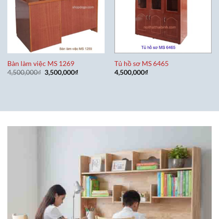
Bàn làm việc MS 1269
Tủ hồ sơ MS 6465
Giá
Giá
4,500,000
₫
3,500,000
₫
4,500,000
₫
gốc
hiện
là:
tại
4,500,000₫.
là:
3,500,000₫.