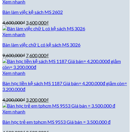
Xem nhanh
Bàn làm việc kệ sách MS 2602
Giá
Giá
4,600,000
₫
3,600,000
₫
gốc
hiện
là:
tại
Xem nhanh
4,600,000₫.
là:
Bàn làm việc chữ L có kệ sách MS 3026
3,600,000₫.
Giá
Giá
9,600,000
₫
7,600,000
₫
gốc
hiện
là:
tại
9,600,000₫.
là:
Xem nhanh
7,600,000₫.
Bàn học liền kệ sách MS 1187 Giá bán= 4.200.000đ giảm còn=
3.200.000đ
Giá
Giá
4,200,000
₫
3,200,000
₫
gốc
hiện
là:
tại
Xem nhanh
4,200,000₫.
là:
Bàn học trẻ em tphcm MS 9553 Giá bán = 3.500.000 đ
3,200,000₫.