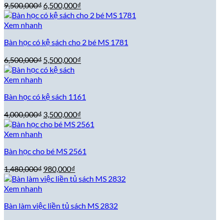
Giá
Giá
9,500,000
₫
6,500,000
₫
gốc
hiện
là:
tại
Xem nhanh
9,500,000₫.
là:
Bàn học có kệ sách cho 2 bé MS 1781
6,500,000₫.
Giá
Giá
6,500,000
₫
5,500,000
₫
gốc
hiện
là:
tại
Xem nhanh
6,500,000₫.
là:
Bàn học có kệ sách 1161
5,500,000₫.
Giá
Giá
4,000,000
₫
3,500,000
₫
gốc
hiện
là:
tại
Xem nhanh
4,000,000₫.
là:
Bàn học cho bé MS 2561
3,500,000₫.
Giá
Giá
1,480,000
₫
980,000
₫
gốc
hiện
là:
tại
Xem nhanh
1,480,000₫.
là:
Bàn làm việc liền tủ sách MS 2832
980,000₫.