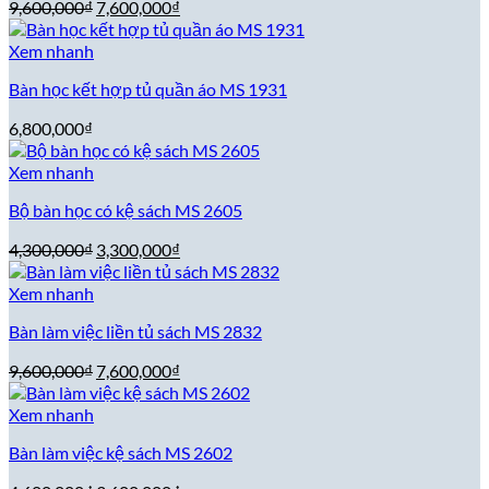
Giá
Giá
9,600,000
₫
7,600,000
₫
gốc
hiện
là:
tại
Xem nhanh
9,600,000₫.
là:
Bàn học kết hợp tủ quần áo MS 1931
7,600,000₫.
6,800,000
₫
Xem nhanh
Bộ bàn học có kệ sách MS 2605
Giá
Giá
4,300,000
₫
3,300,000
₫
gốc
hiện
là:
tại
Xem nhanh
4,300,000₫.
là:
Bàn làm việc liền tủ sách MS 2832
3,300,000₫.
Giá
Giá
9,600,000
₫
7,600,000
₫
gốc
hiện
là:
tại
Xem nhanh
9,600,000₫.
là:
Bàn làm việc kệ sách MS 2602
7,600,000₫.