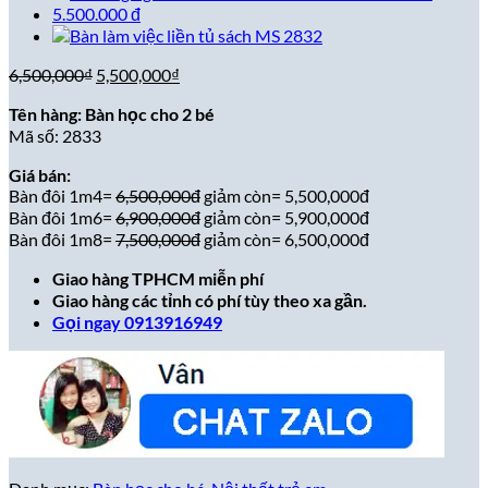
Giá
Giá
6,500,000
₫
5,500,000
₫
gốc
hiện
Tên hàng: Bàn học cho 2 bé
là:
tại
Mã số: 2833
6,500,000₫.
là:
5,500,000₫.
Giá bán:
Bàn đôi 1m4=
6,500,000đ
giảm còn= 5,500,000đ
Bàn đôi 1m6=
6,900,000đ
giảm còn= 5,900,000đ
Bàn đôi 1m8=
7,500,000đ
giảm còn= 6,500,000đ
Giao hàng TPHCM miễn phí
Giao hàng các tỉnh có phí tùy theo xa gần.
Gọi ngay 0913916949