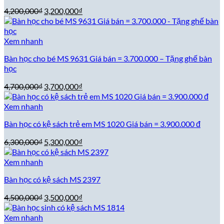
Giá
Giá
4,200,000
₫
3,200,000
₫
gốc
hiện
là:
tại
4,200,000₫.
là:
Xem nhanh
3,200,000₫.
Bàn học cho bé MS 9631 Giá bán = 3.700.000 – Tặng ghế bàn
học
Giá
Giá
4,700,000
₫
3,700,000
₫
gốc
hiện
là:
tại
Xem nhanh
4,700,000₫.
là:
Bàn học có kệ sách trẻ em MS 1020 Giá bán = 3.900.000 đ
3,700,000₫.
Giá
Giá
6,300,000
₫
5,300,000
₫
gốc
hiện
là:
tại
Xem nhanh
6,300,000₫.
là:
Bàn học có kệ sách MS 2397
5,300,000₫.
Giá
Giá
4,500,000
₫
3,500,000
₫
gốc
hiện
là:
tại
Xem nhanh