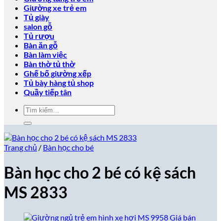
Giường xe trẻ em
Tủ giày
salon gỗ
Tủ rượu
Bàn ăn gỗ
Bàn làm việc
Bàn thờ tủ thờ
Ghế bố giường xếp
Tủ bày hàng tủ shop
Quầy tiếp tân
Tìm
kiếm:
Trang chủ
/
Bàn học cho bé
Bàn học cho 2 bé có kệ sách
MS 2833