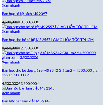
gốc
hiện
là:
tại
Xem nhanh
7,800,000₫.
là:
Bàn học có kệ sách MS 2397
6,800,000₫.
Giá
Giá
4,500,000
₫
3,500,000
₫
gốc
hiện
là:
tại
Xem nhanh
4,500,000₫.
là:
Bàn học cho bé có kệ MS 2557 | GIAO HỎA TỐC TPHCM
3,500,000₫.
Giá
Giá
3,450,000
₫
2,950,000
₫
gốc
hiện
là:
tại
3,450,000₫.
là:
Xem nhanh
2,950,000₫.
Bàn học cho bé đẹp giá rẻ MS 9842 Giá 1m2 = 4.500.000 giảm
còn = 3.500.000đ
Giá
Giá
4,500,000
₫
3,800,000
₫
gốc
hiện
là:
tại
Xem nhanh
4,500,000₫.
là:
Bàn học bàn làm việc MS 2145
3,800,000₫.