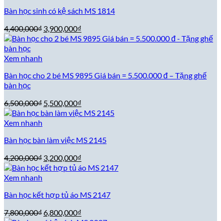
4,500,000₫.
là:
Bàn học sinh có kệ sách MS 1814
3,500,000₫.
Giá
Giá
4,400,000
₫
3,900,000
₫
gốc
hiện
là:
tại
4,400,000₫.
là:
Xem nhanh
3,900,000₫.
Bàn học cho 2 bé MS 9895 Giá bán = 5.500.000 đ – Tặng ghế
bàn học
Giá
Giá
6,500,000
₫
5,500,000
₫
gốc
hiện
là:
tại
Xem nhanh
6,500,000₫.
là:
Bàn học bàn làm việc MS 2145
5,500,000₫.
Giá
Giá
4,200,000
₫
3,200,000
₫
gốc
hiện
là:
tại
Xem nhanh
4,200,000₫.
là:
Bàn học kết hợp tủ áo MS 2147
3,200,000₫.
Giá
Giá
7,800,000
₫
6,800,000
₫