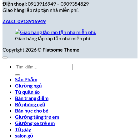
Điện thoại:
0913916949 – 0909354829
Giao hàng lắp ráp tận nhà miễn phí.
ZALO: 0913916949
Giao hàng lắp ráp tận nhà miễn phí.
Copyright 2026 ©
Flatsome Theme
Tìm
kiếm:
Sản Phẩm
Giường ngủ
Tủ quần áo
Bàn trang điểm
Bộ phòng ngủ
Bàn học cho bé
Giường tầng trẻ em
Giường xe trẻ em
Tủ giày
salon gỗ