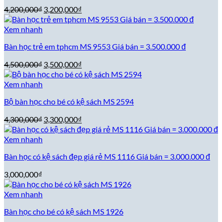
Giá
Giá
4,200,000
₫
3,200,000
₫
gốc
hiện
là:
tại
Xem nhanh
4,200,000₫.
là:
Bàn học trẻ em tphcm MS 9553 Giá bán = 3.500.000 đ
3,200,000₫.
Giá
Giá
4,500,000
₫
3,500,000
₫
gốc
hiện
là:
tại
Xem nhanh
4,500,000₫.
là:
Bộ bàn học cho bé có kệ sách MS 2594
3,500,000₫.
Giá
Giá
4,300,000
₫
3,300,000
₫
gốc
hiện
là:
tại
Xem nhanh
4,300,000₫.
là:
Bàn học có kệ sách đẹp giá rẻ MS 1116 Giá bán = 3.000.000 đ
3,300,000₫.
3,000,000
₫
Xem nhanh
Bàn học cho bé có kệ sách MS 1926