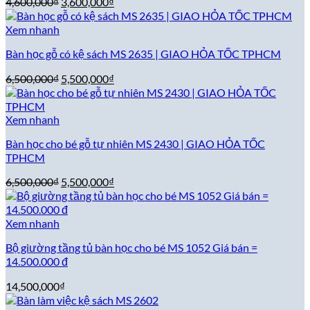
Giá
Giá
4,600,000
₫
3,600,000
₫
gốc
hiện
là:
tại
Xem nhanh
4,600,000₫.
là:
Bàn học gỗ có kệ sách MS 2635 | GIAO HỎA TỐC TPHCM
3,600,000₫.
Giá
Giá
6,500,000
₫
5,500,000
₫
gốc
hiện
là:
tại
6,500,000₫.
là:
Xem nhanh
5,500,000₫.
Bàn học cho bé gỗ tự nhiên MS 2430 | GIAO HỎA TỐC
TPHCM
Giá
Giá
6,500,000
₫
5,500,000
₫
gốc
hiện
là:
tại
6,500,000₫.
là:
Xem nhanh
5,500,000₫.
Bộ giường tầng tủ bàn học cho bé MS 1052 Giá bán =
14.500.000 đ
14,500,000
₫