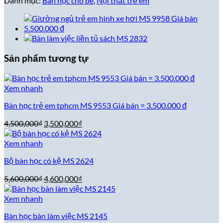
Danh mục:
Bàn học cho bé
,
Nội thất trẻ em
Sản phẩm tương tự
Xem nhanh
Bàn học trẻ em tphcm MS 9553 Giá bán = 3.500.000 đ
Giá
Giá
4,500,000
₫
3,500,000
₫
gốc
hiện
là:
tại
Xem nhanh
4,500,000₫.
là:
Bộ bàn học có kệ MS 2624
3,500,000₫.
Giá
Giá
5,600,000
₫
4,600,000
₫
gốc
hiện
là:
tại
Xem nhanh
5,600,000₫.
là:
Bàn học bàn làm việc MS 2145
4,600,000₫.