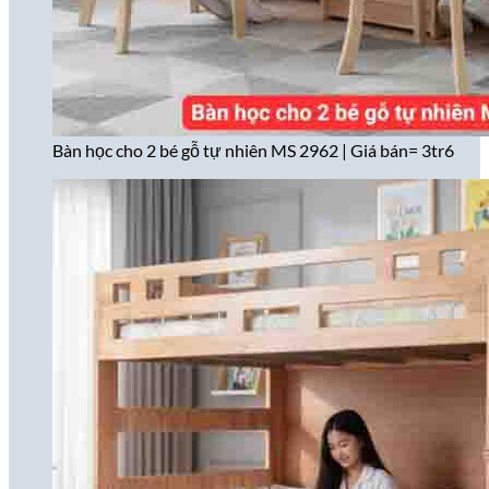
Bàn học cho 2 bé gỗ tự nhiên MS 2962 | Giá bán= 3tr6