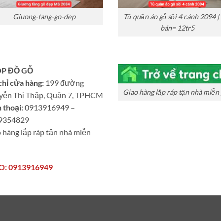
Giuong-tang-go-dep
Tủ quần áo gỗ sồi 4 cánh 2094 |
bán= 12tr5
P ĐỒ GỖ
chỉ cửa hàng:
199 đường
Giao hàng lắp ráp tận nhà miễn 
yễn Thị Thập, Quận 7, TPHCM
 thoại:
0913916949 –
9354829
 hàng lắp ráp tận nhà miễn
O: 0913916949