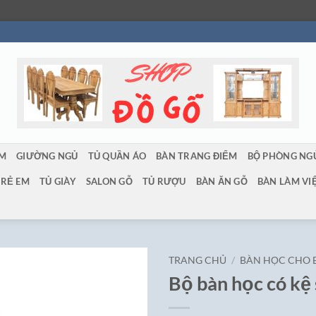
ẨM
GIƯỜNG NGỦ
TỦ QUẦN ÁO
BÀN TRANG ĐIỂM
BỘ PHÒNG NG
TRẺ EM
TỦ GIÀY
SALON GỖ
TỦ RƯỢU
BÀN ĂN GỖ
BÀN LÀM VI
TRANG CHỦ
/
BÀN HỌC CHO 
Bộ bàn học có kệ