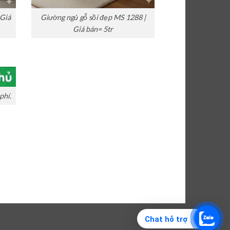
 Giá
Giường ngủ gỗ sồi đẹp MS 1288 |
Giá bán= 5tr
phí.
Chat hỗ trợ