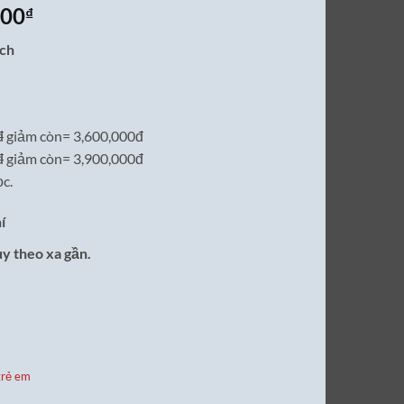
Giá
000
₫
hiện
ách
tại
00₫.
là:
3,600,000₫.
đ
giảm còn= 3,600,000đ
đ
giảm còn= 3,900,000đ
c.
í
ùy theo xa gần.
trẻ em