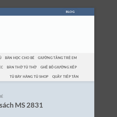
BLOG
Ủ
BÀN HỌC CHO BÉ
GIƯỜNG TẦNG TRẺ EM
ỆC
BÀN THỜ TỦ THỜ
GHẾ BỐ GIƯỜNG XẾP
TỦ BÀY HÀNG TỦ SHOP
QUẦY TIẾP TÂN
BÉ
 sách MS 2831