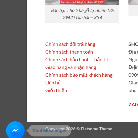
Bàn học cho 2 bé gỗ tự nhiên MS
2962 | Giá bán= 3tr6
Chính sách đổi trả hàng
SHO
Chính sách thanh toán
Địa 
Chính sách bảo hành – bảo trì
Ngu
Giao hàng và nhận hàng
Điện
Chính sách bảo mật khách hàng
090
Liên hệ
Giao
Giới thiệu
phí.
ZAL
Copyright 2026 ©
Flatsome Theme