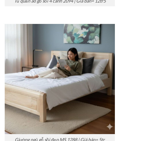
Tủ quần áo gỗ sồi 4 cánh 2094 | Giá bán= 12tr5
Giường ngủ gỗ sồi đẹp MS 1288 | Giá bán= 5tr