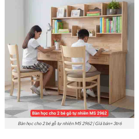
Bàn học cho 2 bé gỗ tự nhiên MS 2962 | Giá bán= 3tr6