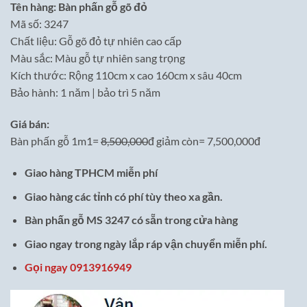
Tên hàng: Bàn phấn gỗ gõ đỏ
là:
tại
Mã số: 3247
8,500,000₫.
là:
Chất liệu: Gỗ gõ đỏ tự nhiên cao cấp
7,500,000₫.
Màu sắc: Màu gỗ tự nhiên sang trọng
Kích thước: Rộng 110cm x cao 160cm x sâu 40cm
Bảo hành: 1 năm | bảo trì 5 năm
Giá bán:
Bàn phấn gỗ 1m1=
8,500,000
đ giảm còn= 7,500,000đ
Giao hàng TPHCM miễn phí
Giao hàng các tỉnh có phí tùy theo xa gần.
Bàn phấn gỗ MS 3247 có sẵn trong cửa hàng
Giao ngay trong ngày lắp ráp vận chuyển miễn phí.
Gọi ngay 0913916949