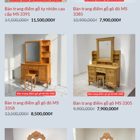
Bàn trang điểm gỗ tự nhiên cao
Bàn trang điểm gỗ gõ đỏ MS
cấp MS 3391
3385
Giá
Giá
Giá
Giá
14,500,000
₫
11,500,000
₫
10,900,000
₫
7,900,000
₫
gốc
hiện
gốc
hiện
là:
tại
là:
tại
14,500,000₫.
là:
10,900,000₫.
là:
11,500,000₫.
7,900,000
Bàn trang điểm gỗ gõ đỏ MS
Bàn trang điểm gỗ gõ MS 3305
3358
Giá
Giá
9,900,000
₫
7,900,000
₫
gốc
hiện
Giá
Giá
13,500,000
₫
8,500,000
₫
là:
tại
gốc
hiện
9,900,000₫.
là:
là:
tại
7,900,000₫
13,500,000₫.
là:
8,500,000₫.