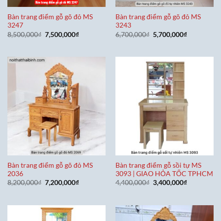
Bàn trang điểm gỗ gõ đỏ MS
Bàn trang điểm gỗ gõ đỏ MS
3247
3243
Giá
Giá
Giá
Giá
8,500,000
₫
7,500,000
₫
6,700,000
₫
5,700,000
₫
gốc
hiện
gốc
hiện
là:
tại
là:
tại
8,500,000₫.
là:
6,700,000₫.
là:
7,500,000₫.
5,700,000₫
Bàn trang điểm gỗ gõ đỏ MS
Bàn trang điểm gỗ sồi tự MS
2036
3093 | GIAO HỎA TỐC TPHCM
Giá
Giá
Giá
Giá
8,200,000
₫
7,200,000
₫
4,400,000
₫
3,400,000
₫
gốc
hiện
gốc
hiện
là:
tại
là:
tại
8,200,000₫.
là:
4,400,000₫.
là:
7,200,000₫.
3,400,000₫