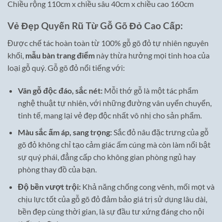
Chiều rộng 110cm x chiều sâu 40cm x chiều cao 160cm
Vẻ Đẹp Quyến Rũ Từ Gỗ Gõ Đỏ Cao Cấp:
Được chế tác hoàn toàn từ 100% gỗ gõ đỏ tự nhiên nguyên
khối,
mẫu bàn trang điểm
này thừa hưởng mọi tinh hoa của
loại gỗ quý. Gỗ gõ đỏ nổi tiếng với:
Vân gỗ độc đáo, sắc nét:
Mỗi thớ gỗ là một tác phẩm
nghệ thuật tự nhiên, với những đường vân uyển chuyển,
tinh tế, mang lại vẻ đẹp độc nhất vô nhị cho sản phẩm.
Màu sắc ấm áp, sang trọng:
Sắc đỏ nâu đặc trưng của gỗ
gõ đỏ không chỉ tạo cảm giác ấm cúng mà còn làm nổi bật
sự quý phái, đẳng cấp cho không gian phòng ngủ hay
phòng thay đồ của bạn.
Độ bền vượt trội:
Khả năng chống cong vênh, mối mọt và
chịu lực tốt của gỗ gõ đỏ đảm bảo giá trị sử dụng lâu dài,
bền đẹp cùng thời gian, là sự đầu tư xứng đáng cho nội