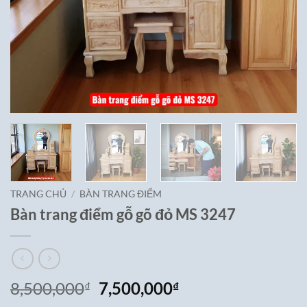
TRANG CHỦ
/
BÀN TRANG ĐIỂM
Bàn trang điểm gỗ gõ đỏ MS 3247
Giá
Giá
8,500,000
7,500,000
₫
₫
gốc
hiện