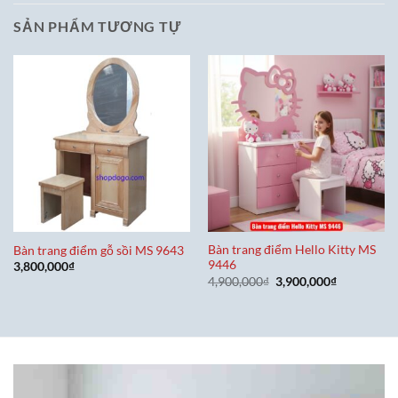
SẢN PHẨM TƯƠNG TỰ
Bàn trang điểm Hello Kitty MS
Bàn trang điểm gỗ sồi MS 9643
9446
3,800,000
₫
Giá
Giá
4,900,000
₫
3,900,000
₫
gốc
hiện
là:
tại
4,900,000₫.
là:
3,900,000₫