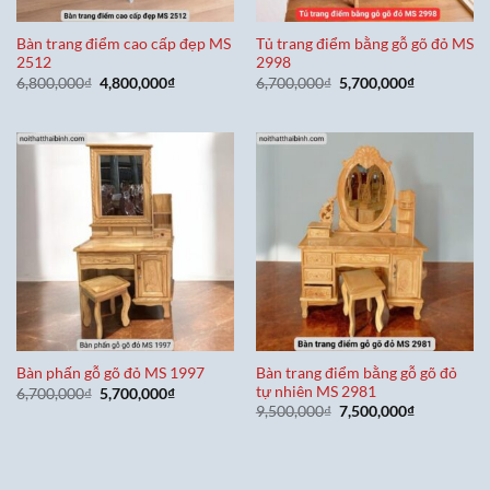
Bàn trang điểm cao cấp đẹp MS
Tủ trang điểm bằng gỗ gõ đỏ MS
2512
2998
Giá
Giá
Giá
Giá
6,800,000
₫
4,800,000
₫
6,700,000
₫
5,700,000
₫
gốc
hiện
gốc
hiện
là:
tại
là:
tại
6,800,000₫.
là:
6,700,000₫.
là:
4,800,000₫.
5,700,000₫
Bàn trang điểm bằng gỗ gõ đỏ
Bàn phấn gỗ gõ đỏ MS 1997
tự nhiên MS 2981
Giá
Giá
6,700,000
₫
5,700,000
₫
gốc
hiện
Giá
Giá
9,500,000
₫
7,500,000
₫
là:
tại
gốc
hiện
6,700,000₫.
là:
là:
tại
5,700,000₫.
9,500,000₫.
là:
7,500,000₫