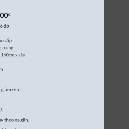
Giá
000
₫
hiện
gõ đỏ
tại
00₫.
là:
ao cấp
7,900,000₫.
g trọng
 160cm x sâu
ăm
 giảm còn=
í.
ùy theo xa gần.