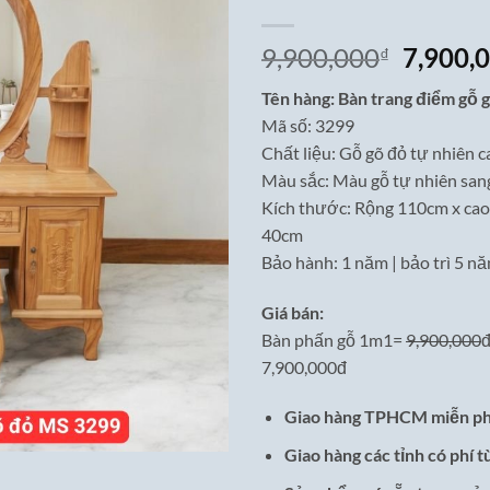
Giá
9,900,000
7,900,
₫
gốc
Tên hàng: Bàn trang điểm gỗ 
là:
Mã số: 3299
9,900,0
Chất liệu: Gỗ gõ đỏ tự nhiên c
Màu sắc: Màu gỗ tự nhiên san
Kích thước: Rộng 110cm x cao
40cm
Bảo hành: 1 năm | bảo trì 5 n
Giá bán:
Bàn phấn gỗ 1m1=
9,900,000
đ
7,900,000đ
Giao hàng TPHCM miễn ph
Giao hàng các tỉnh có phí t