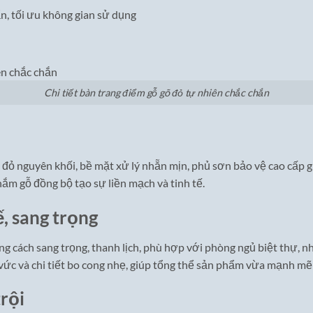
n, tối ưu không gian sử dụng
Chi tiết bàn trang điểm gỗ gõ đỏ tự nhiên chắc chắn
đỏ nguyên khối, bề mặt xử lý nhẵn mịn, phủ sơn bảo vệ cao cấp g
ắm gỗ đồng bộ tạo sự liền mạch và tinh tế.
ế, sang trọng
g cách sang trọng, thanh lịch, phù hợp với phòng ngủ biệt thự, n
 vức và chi tiết bo cong nhẹ, giúp tổng thể sản phẩm vừa mạnh m
rội