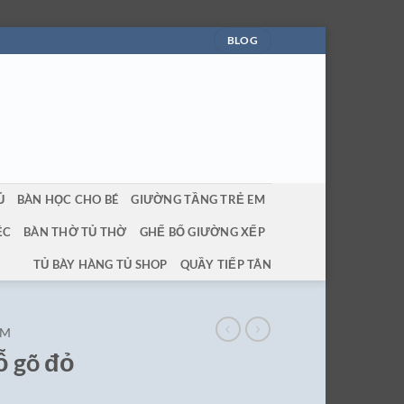
BLOG
Ủ
BÀN HỌC CHO BÉ
GIƯỜNG TẦNG TRẺ EM
ỆC
BÀN THỜ TỦ THỜ
GHẾ BỐ GIƯỜNG XẾP
TỦ BÀY HÀNG TỦ SHOP
QUẦY TIẾP TÂN
ỂM
ỗ gõ đỏ