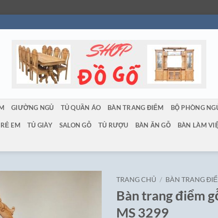
ẨM
GIƯỜNG NGỦ
TỦ QUẦN ÁO
BÀN TRANG ĐIỂM
BỘ PHÒNG NG
TRẺ EM
TỦ GIÀY
SALON GỖ
TỦ RƯỢU
BÀN ĂN GỖ
BÀN LÀM VI
TRANG CHỦ
/
BÀN TRANG ĐI
Bàn trang điểm g
MS 3299