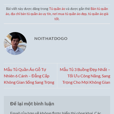
Bài viết này được đăng trong
Tủ quần áo
và được gắn thẻ
Bán tủ quần
áo
,
địa chỉ bán tủ quần áo uy tín
,
nơi mua tủ quần áo đẹp
,
tủ quần áo giá
tốt
.
NOITHATDOGO
Mẫu Tủ Quần Áo Gỗ Tự
Mẫu Tủ 3 Buồng Đẹp Nhất –
Nhiên 6 Cánh – Đẳng Cấp
Tối Ưu Công Năng, Sang
Không Gian Sống Sang Trọng
Trọng Cho Mọi Không Gian
Để lại một bình luận
Email của bạn sẽ không được hiển thị công khai.
Các