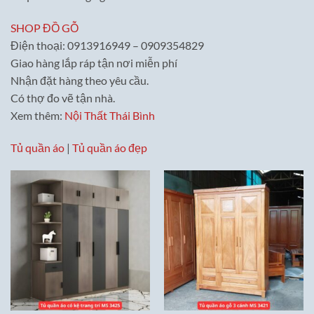
SHOP ĐỒ GỖ
Điện thoại: 0913916949 – 0909354829
Giao hàng lắp ráp tận nơi miễn phí
Nhận đặt hàng theo yêu cầu.
Có thợ đo vẽ tận nhà.
Xem thêm:
Nội Thất Thái Bình
Tủ quần áo
|
Tủ quần áo đẹp