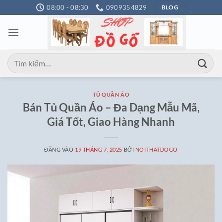
Bỏ
08:00 - 08:30
0909354829
BLOG
qua
nội
dung
Tìm
kiếm:
TỦ QUẦN ÁO
Bán Tủ Quần Áo – Đa Dạng Mẫu Mã,
Giá Tốt, Giao Hàng Nhanh
ĐĂNG VÀO
19 THÁNG 7, 2025
BỞI
NOITHATDOGO