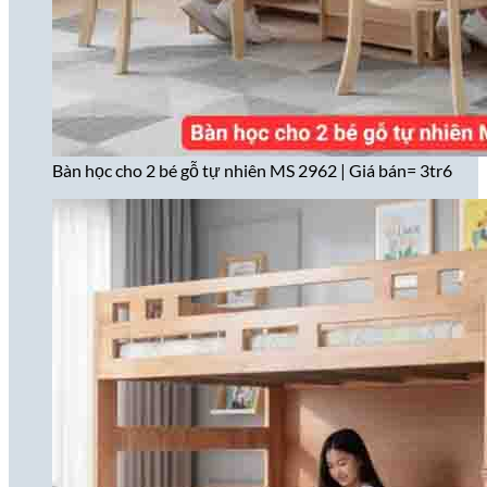
Bàn học cho 2 bé gỗ tự nhiên MS 2962 | Giá bán= 3tr6