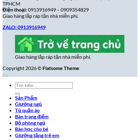
TPHCM
Điện thoại:
0913916949 – 0909354829
Giao hàng lắp ráp tận nhà miễn phí.
ZALO: 0913916949
Giao hàng lắp ráp tận nhà miễn phí.
Copyright 2026 ©
Flatsome Theme
Tìm
kiếm:
Sản Phẩm
Giường ngủ
Tủ quần áo
Bàn trang điểm
Bộ phòng ngủ
Bàn học cho bé
Giường tầng trẻ em