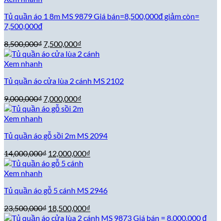
13,500,000₫.
Tủ quần áo 1 8m MS 9879 Giá bán=8,500,000đ giảm còn=
7,500,000đ
Giá
Giá
8,500,000
₫
7,500,000
₫
gốc
hiện
là:
tại
Xem nhanh
8,500,000₫.
là:
Tủ quần áo cửa lùa 2 cánh MS 2102
7,500,000₫.
Giá
Giá
9,000,000
₫
7,000,000
₫
gốc
hiện
là:
tại
Xem nhanh
9,000,000₫.
là:
Tủ quần áo gỗ sồi 2m MS 2094
7,000,000₫.
Giá
Giá
14,000,000
₫
12,000,000
₫
gốc
hiện
là:
tại
Xem nhanh
14,000,000₫.
là:
Tủ quần áo gỗ 5 cánh MS 2946
12,000,000₫.
Giá
Giá
23,500,000
₫
18,500,000
₫
gốc
hiện