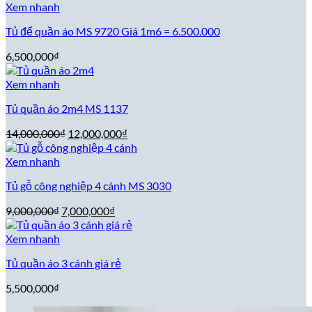
là:
tại
Xem nhanh
9,000,000₫.
là:
Tủ để quần áo MS 9720 Giá 1m6 = 6.500.000
8,000,000₫.
6,500,000
₫
Xem nhanh
Tủ quần áo 2m4 MS 1137
Giá
Giá
14,000,000
₫
12,000,000
₫
gốc
hiện
là:
tại
Xem nhanh
14,000,000₫.
là:
Tủ gỗ công nghiệp 4 cánh MS 3030
12,000,000₫.
Giá
Giá
9,000,000
₫
7,000,000
₫
gốc
hiện
là:
tại
Xem nhanh
9,000,000₫.
là:
Tủ quần áo 3 cánh giá rẻ
7,000,000₫.
5,500,000
₫