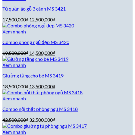
24,500,000₫.
là:
Tủ quần áo gỗ 3 cánh MS 3421
19,500,000₫.
Giá
Giá
17,500,000
₫
12,500,000
₫
gốc
hiện
là:
tại
Xem nhanh
17,500,000₫.
là:
Combo phòng ngủ đẹp MS 3420
12,500,000₫.
Giá
Giá
19,500,000
₫
14,500,000
₫
gốc
hiện
là:
tại
Xem nhanh
19,500,000₫.
là:
Giường tầng cho bé MS 3419
14,500,000₫.
Giá
Giá
18,500,000
₫
13,500,000
₫
gốc
hiện
là:
tại
Xem nhanh
18,500,000₫.
là:
Combo nội thất phòng ngủ MS 3418
13,500,000₫.
Giá
Giá
42,500,000
₫
32,500,000
₫
gốc
hiện
là:
tại
Xem nhanh