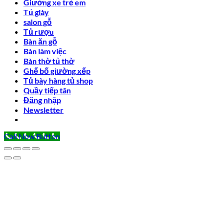
Giường xe trẻ em
Tủ giày
salon gỗ
Tủ rượu
Bàn ăn gỗ
Bàn làm việc
Bàn thờ tủ thờ
Ghế bố giường xếp
Tủ bày hàng tủ shop
Quầy tiếp tân
Đăng nhập
Newsletter
Call Now Button