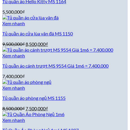
Tủ quần áo Hello Kitty MS 1164
6,500,000₫.
5,500,000
₫
Xem nhanh
Tủ quần áo cửa lùa vân đá MS 1150
Giá
Giá
9,500,000
₫
8,500,000
₫
gốc
hiện
là:
tại
Xem nhanh
9,500,000₫.
là:
Tủ quần áo cánh trượt MS 9554 Giá 1m6 = 7.400.000
8,500,000₫.
7,400,000
₫
Xem nhanh
Tủ quần áo phòng ngủ MS 1155
Giá
Giá
8,500,000
₫
7,500,000
₫
gốc
hiện
là:
tại
Xem nhanh
8,500,000₫.
là: