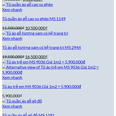
gốc
hiện
là:
tại
Xem nhanh
7,500,000₫.
là:
Tủ quần áo gỗ cao su ghép MS 1149
6,500,000₫.
Giá
Giá
11,500,000
₫
10,500,000
₫
gốc
hiện
là:
tại
Xem nhanh
11,500,000₫.
là:
Tủ áo gỗ hương xám có kệ trang trí MS 2944
10,500,000₫.
Giá
Giá
19,500,000
₫
16,500,000
₫
gốc
hiện
là:
tại
19,500,000₫.
là:
16,500,000₫.
Xem nhanh
Tủ áo trẻ em MS 9036 Giá 1m2 = 5.900.000đ
5,900,000
₫
Xem nhanh
Tủ quần áo gỗ gõ đỏ MS 1181