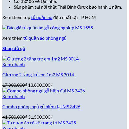
Có thợ đo vẽ tận nhà.
Sản phẩm tại nội thất Thái Bình được bảo hành 1 năm.
Xem thêm top
tủ quần áo
đẹp nhất tại TP HCM
Xem thêm
tủ quần áo phòng ngủ
Shop đồ gỗ
Xem nhanh
Giường 2 tầng trẻ em 1m2 MS 3014
Giá
Giá
17,800,000
₫
13,800,000
₫
gốc
hiện
là:
tại
Xem nhanh
17,800,000₫.
là:
Combo phòng ngủ gỗ hiện đại MS 3426
13,800,000₫.
Giá
Giá
41,500,000
₫
31,500,000
₫
gốc
hiện
là:
tại
Xem nhanh