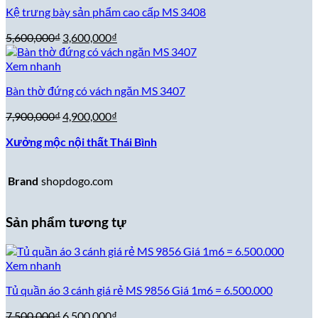
Kệ trưng bày sản phẩm cao cấp MS 3408
60,500,000₫.
Giá
Giá
5,600,000
₫
3,600,000
₫
gốc
hiện
là:
tại
Xem nhanh
5,600,000₫.
là:
Bàn thờ đứng có vách ngăn MS 3407
3,600,000₫.
Giá
Giá
7,900,000
₫
4,900,000
₫
gốc
hiện
Xưởng mộc nội thất Thái Bình
là:
tại
7,900,000₫.
là:
4,900,000₫.
Brand
shopdogo.com
Sản phẩm tương tự
Xem nhanh
Tủ quần áo 3 cánh giá rẻ MS 9856 Giá 1m6 = 6.500.000
Giá
Giá
7,500,000
₫
6,500,000
₫