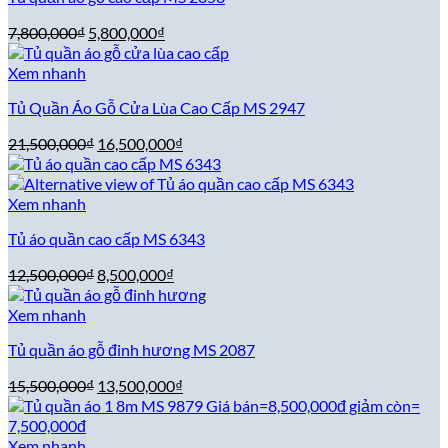
Giá
Giá
7,800,000
₫
5,800,000
₫
gốc
hiện
là:
tại
Xem nhanh
7,800,000₫.
là:
Tủ Quần Áo Gỗ Cửa Lùa Cao Cấp MS 2947
5,800,000₫.
Giá
Giá
21,500,000
₫
16,500,000
₫
gốc
hiện
là:
tại
21,500,000₫.
là:
Xem nhanh
16,500,000₫.
Tủ áo quần cao cấp MS 6343
Giá
Giá
12,500,000
₫
8,500,000
₫
gốc
hiện
là:
tại
Xem nhanh
12,500,000₫.
là:
Tủ quần áo gỗ đinh hương MS 2087
8,500,000₫.
Giá
Giá
15,500,000
₫
13,500,000
₫
gốc
hiện
là:
tại
15,500,000₫.
là:
Xem nhanh