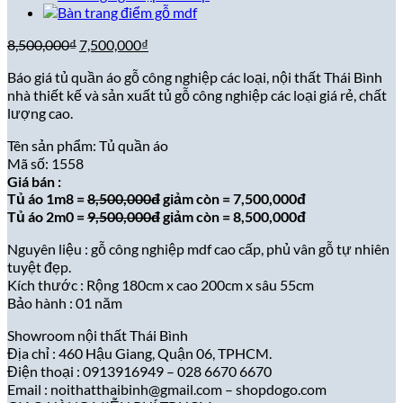
Giá
Giá
8,500,000
₫
7,500,000
₫
gốc
hiện
Báo giá tủ quần áo gỗ công nghiệp các loại, nội thất Thái Bình
là:
tại
nhà thiết kế và sản xuất tủ gỗ công nghiệp các loại giá rẻ, chất
8,500,000₫.
là:
lượng cao.
7,500,000₫.
Tên sản phẩm: Tủ quần áo
Mã số: 1558
Giá bán :
Tủ áo 1m8 =
8,500,000đ
giảm còn = 7,500,000đ
Tủ áo 2m0 =
9,500,000đ
giảm còn = 8,500,000đ
Nguyên liệu : gỗ công nghiệp mdf cao cấp, phủ vân gỗ tự nhiên
tuyệt đẹp.
Kích thước : Rộng 180cm x cao 200cm x sâu 55cm
Bảo hành : 01 năm
Showroom nội thất Thái Bình
Địa chỉ : 460 Hậu Giang, Quận 06, TPHCM.
Điện thoại : 0913916949 – 028 6670 6670
Email : noithatthaibinh@gmail.com – shopdogo.com