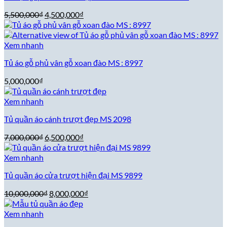
Giá
Giá
5,500,000
₫
4,500,000
₫
gốc
hiện
là:
tại
5,500,000₫.
là:
Xem nhanh
4,500,000₫.
Tủ áo gỗ phủ vân gỗ xoan đào MS : 8997
5,000,000
₫
Xem nhanh
Tủ quần áo cánh trượt đẹp MS 2098
Giá
Giá
7,000,000
₫
6,500,000
₫
gốc
hiện
là:
tại
Xem nhanh
7,000,000₫.
là:
Tủ quần áo cửa trượt hiện đại MS 9899
6,500,000₫.
Giá
Giá
10,000,000
₫
8,000,000
₫
gốc
hiện
là:
tại
Xem nhanh
10,000,000₫.
là: