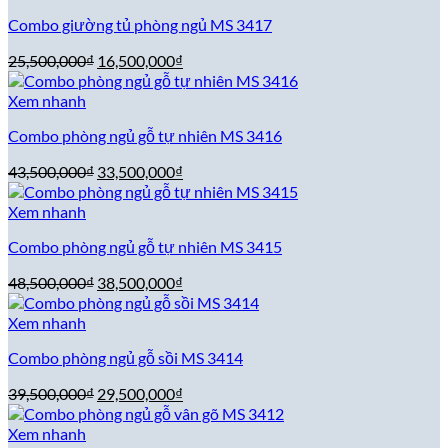
42,500,000₫.
là:
Combo giường tủ phòng ngủ MS 3417
32,500,000₫.
Giá
Giá
25,500,000
₫
16,500,000
₫
gốc
hiện
là:
tại
Xem nhanh
25,500,000₫.
là:
Combo phòng ngủ gỗ tự nhiên MS 3416
16,500,000₫.
Giá
Giá
43,500,000
₫
33,500,000
₫
gốc
hiện
là:
tại
Xem nhanh
43,500,000₫.
là:
Combo phòng ngủ gỗ tự nhiên MS 3415
33,500,000₫.
Giá
Giá
48,500,000
₫
38,500,000
₫
gốc
hiện
là:
tại
Xem nhanh
48,500,000₫.
là:
Combo phòng ngủ gỗ sồi MS 3414
38,500,000₫.
Giá
Giá
39,500,000
₫
29,500,000
₫
gốc
hiện
là:
tại
Xem nhanh