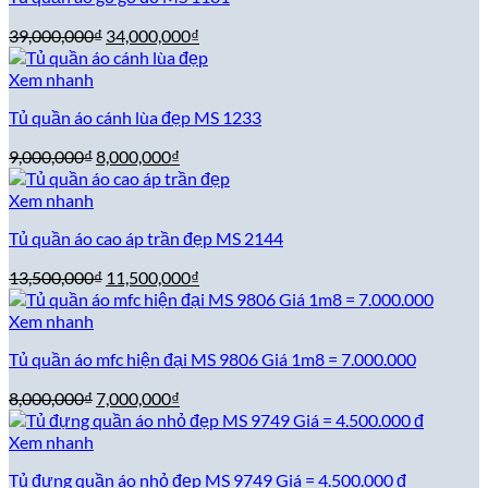
Giá
Giá
39,000,000
₫
34,000,000
₫
gốc
hiện
là:
tại
Xem nhanh
39,000,000₫.
là:
Tủ quần áo cánh lùa đẹp MS 1233
34,000,000₫.
Giá
Giá
9,000,000
₫
8,000,000
₫
gốc
hiện
là:
tại
Xem nhanh
9,000,000₫.
là:
Tủ quần áo cao áp trần đẹp MS 2144
8,000,000₫.
Giá
Giá
13,500,000
₫
11,500,000
₫
gốc
hiện
là:
tại
Xem nhanh
13,500,000₫.
là:
Tủ quần áo mfc hiện đại MS 9806 Giá 1m8 = 7.000.000
11,500,000₫.
Giá
Giá
8,000,000
₫
7,000,000
₫
gốc
hiện
là:
tại
Xem nhanh
8,000,000₫.
là:
Tủ đựng quần áo nhỏ đẹp MS 9749 Giá = 4.500.000 đ
7,000,000₫.