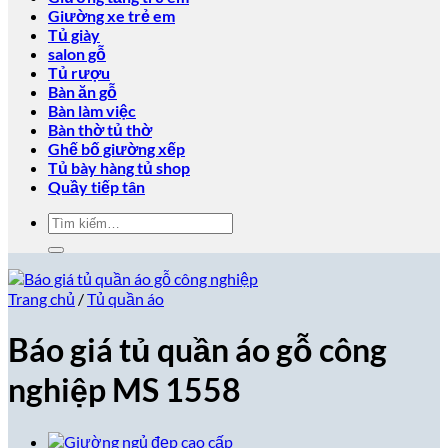
Giường xe trẻ em
Tủ giày
salon gỗ
Tủ rượu
Bàn ăn gỗ
Bàn làm việc
Bàn thờ tủ thờ
Ghế bố giường xếp
Tủ bày hàng tủ shop
Quầy tiếp tân
Tìm
kiếm:
Trang chủ
/
Tủ quần áo
Báo giá tủ quần áo gỗ công
nghiệp MS 1558