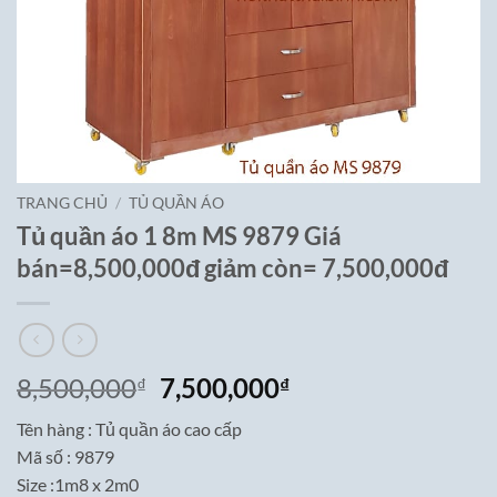
TRANG CHỦ
/
TỦ QUẦN ÁO
Tủ quần áo 1 8m MS 9879 Giá
bán=8,500,000đ giảm còn= 7,500,000đ
Giá
Giá
8,500,000
7,500,000
₫
₫
gốc
hiện
Tên hàng : Tủ quần áo cao cấp
là:
tại
Mã số : 9879
8,500,000₫.
là:
Size :1m8 x 2m0
7,500,000₫.