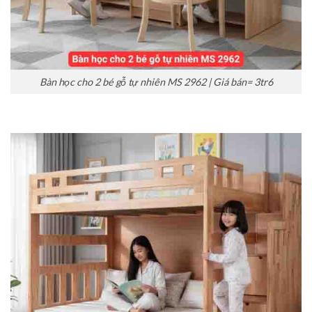
Bàn học cho 2 bé gỗ tự nhiên MS 2962 | Giá bán= 3tr6