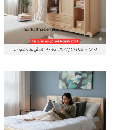
Tủ quần áo gỗ sồi 4 cánh 2094 | Giá bán= 12tr5