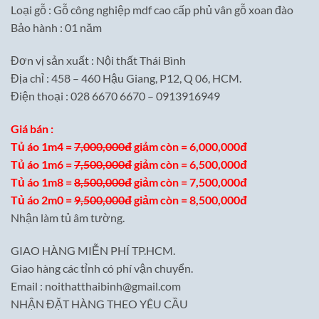
Loại gỗ : Gỗ công nghiệp mdf cao cấp phủ vân gỗ xoan đào
Bảo hành : 01 năm
Đơn vị sản xuất : Nội thất Thái Bình
Địa chỉ : 458 – 460 Hậu Giang, P12, Q 06, HCM.
Điện thoại : 028 6670 6670 – 0913916949
Giá bán :
Tủ áo 1m4 =
7,000,000đ
giảm còn = 6,000,000đ
Tủ áo 1m6 =
7,500,000đ
giảm còn = 6,500,000đ
Tủ áo 1m8 =
8,500,000đ
giảm còn = 7,500,000đ
Tủ áo 2m0 =
9,500,000đ
giảm còn = 8,500,000đ
Nhận làm tủ âm tường.
GIAO HÀNG MIỄN PHÍ TP.HCM.
Giao hàng các tỉnh có phí vận chuyển.
Email : noithatthaibinh@gmail.com
NHẬN ĐẶT HÀNG THEO YÊU CẦU