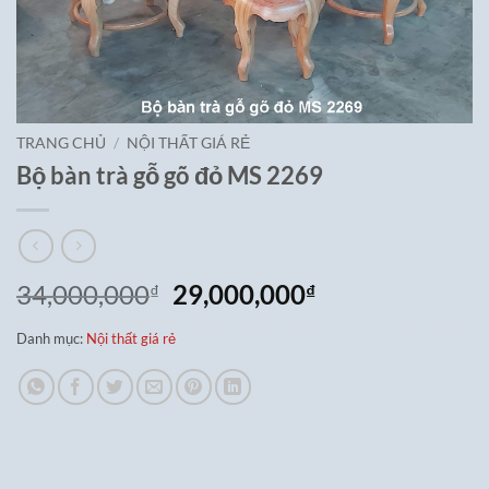
TRANG CHỦ
/
NỘI THẤT GIÁ RẺ
Bộ bàn trà gỗ gõ đỏ MS 2269
Giá
Giá
34,000,000
29,000,000
₫
₫
gốc
hiện
Danh mục:
Nội thất giá rẻ
là:
tại
34,000,000₫.
là:
29,000,000₫.