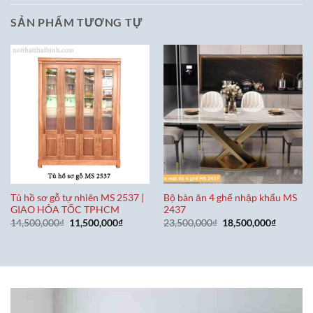
SẢN PHẨM TƯƠNG TỰ
Tủ hồ sơ gỗ tự nhiên MS 2537 |
Bộ bàn ăn 4 ghế nhập khẩu MS
GIAO HỎA TỐC TPHCM
2437
Giá
Giá
Giá
Giá
14,500,000
₫
11,500,000
₫
23,500,000
₫
18,500,000
₫
gốc
hiện
gốc
hiện
là:
tại
là:
tại
14,500,000₫.
là:
23,500,000₫.
là:
11,500,000₫.
18,500,0