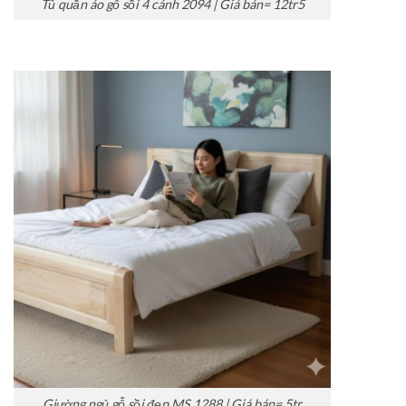
Tủ quần áo gỗ sồi 4 cánh 2094 | Giá bán= 12tr5
Giường ngủ gỗ sồi đẹp MS 1288 | Giá bán= 5tr