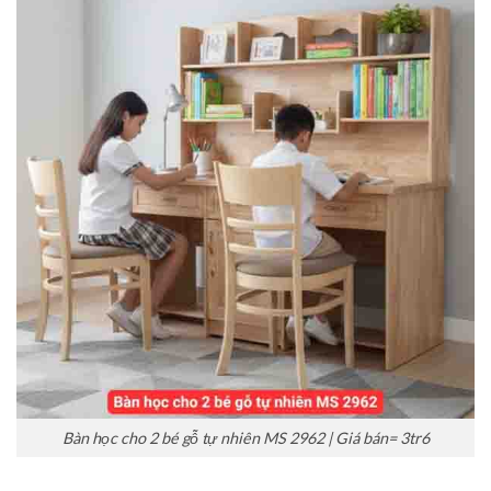
Bàn học cho 2 bé gỗ tự nhiên MS 2962 | Giá bán= 3tr6